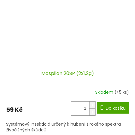
Mospilan 20SP (2x1,2g)
Skladem
(>5 ks)
Do košíku
59 Kč
Systémový insekticid určený k hubení širokého spektra
živočišných škůdců