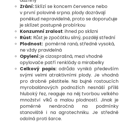
dužniny
Zrání:
Sklízí se koncem července nebo
v první polovině
srpna. plody dozrávají
poněkud nepravidelně, proto se
doporučuje
je sklízet postupně probírkou
Konzumní zralost
: ihned po sklizni
Růst:
Růst je zpočátku silný, později střední
Plodnost:
poměrně raná, středně vysoká,
ne vždy pravidelná
O
pylení:
je cizosprašná, mezi vhodné
opylovače patří renklódy a mirabelky
Celkový popis:
odrůda vyniká především
svými velmi atraktivními plody. Je vhodná
pro drobné pěstitele. Na bujně rostoucích
myrobalánových podnožích nesnáší příliš
hluboký řez, reaguje na něj tvorbou velkého
množství vlků a malou plodností. Jinak je
poměrně nenáročná na podmínky
stanoviště i na agrotechniku. Je středně
odolná proti šarce.