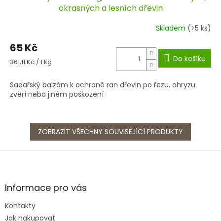
okrasných a lesních dřevin
Skladem
(>5 ks)
65 Kč
Do košíku
Měrná
361,11 Kč / 1 kg
cena:
Sadařský balzám k ochraně ran dřevin po řezu, ohryzu
zvěří nebo jiném poškození
ZOBRAZIT VŠECHNY SOUVISEJÍCÍ PRODUKTY
Z
á
p
a
Informace pro vás
t
Kontakty
í
Jak nakupovat