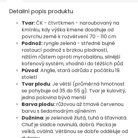
Detailní popis produktu
Tvar:
ČK - čtvrtkmen - naroubovaný na
kmínku, kdy výška kmene dosahuje od
povrchu země k rozvětvení 70 - 110 cm
Podnož:
r
yngle zelená - středně bujně
rostoucí podnož s brzkou plodností,
nižším růstem oproti myrobalánu, silnější
kořenový systém, vhodná i do těžších půd
Původ
: Anglie, stará odrůda z počátku 19.
století
Tvar plodu
: Je větší (průměrná hmotnost
se pohybuje od 35
do 55 g). Tvar je kulovitý,
jedna polovina bývá menší
Barva plodu:
růžovou až tmavě červenou
barvu
s šedomodrým ojíněním
Dužnina
: je zelenavě žlutá, tuhá a šťavnatá.
Chuť je sladce
navinulá, dobrá. Pecka
je
velká, oválná. Většinou se dobře odděluje od