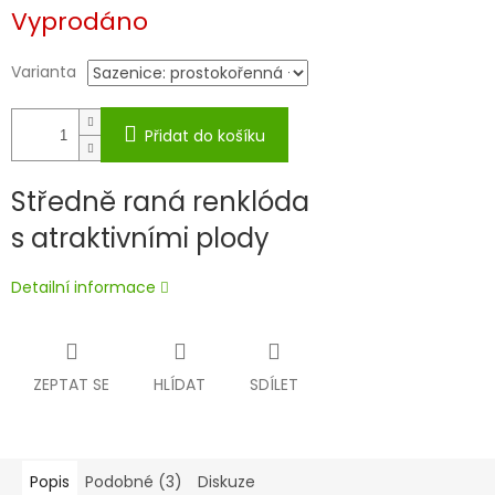
Měrná
Vyprodáno
cena:
Varianta
Přidat do košíku
Středně raná renklóda
s atraktivními plody
Detailní informace
ZEPTAT SE
HLÍDAT
SDÍLET
Popis
Podobné (3)
Diskuze