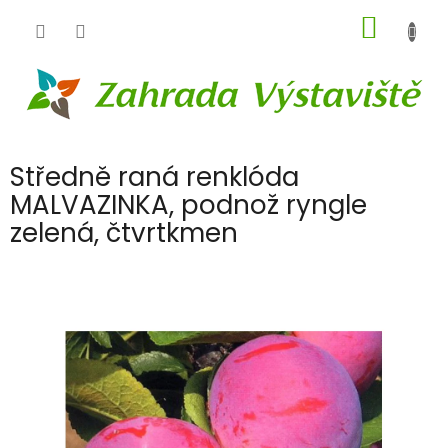
Přejít
NÁKUP
na
obsah
KOŠÍK
Středně raná renklóda
MALVAZINKA, podnož ryngle
zelená, čtvrtkmen