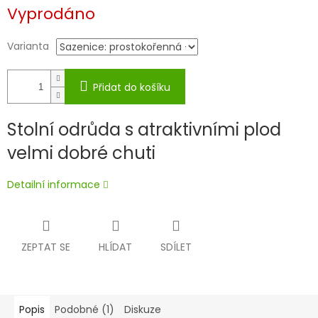
Měrná
Vyprodáno
cena:
Varianta
Přidat do košíku
Stolní odrůda s atraktivními plod
velmi dobré chuti
Detailní informace
ZEPTAT SE
HLÍDAT
SDÍLET
Popis
Podobné (1)
Diskuze