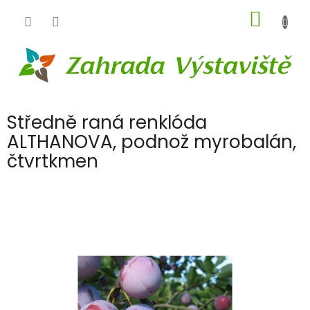
Přejít
NÁKUP
na
obsah
KOŠÍK
Středně raná renklóda
ALTHANOVA, podnož myrobalán,
čtvrtkmen