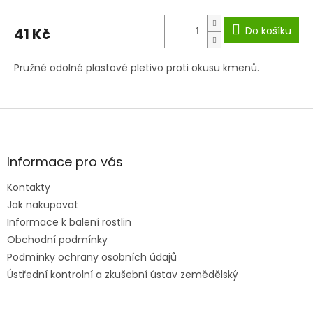
Do košíku
41 Kč
Pružné odolné plastové pletivo proti okusu kmenů.
Z
á
p
a
Informace pro vás
t
Kontakty
í
Jak nakupovat
Informace k balení rostlin
Obchodní podmínky
Podmínky ochrany osobních údajů
Ústřední kontrolní a zkušební ústav zemědělský