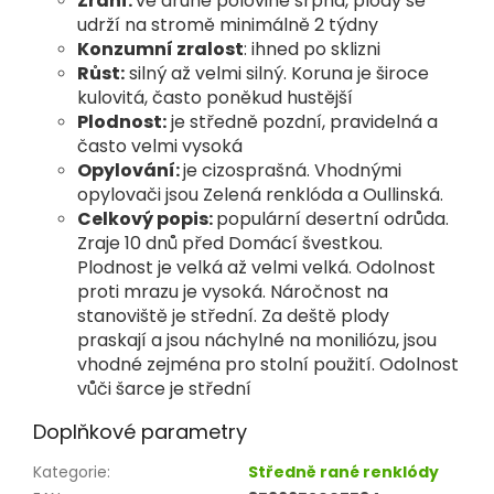
Zrání:
ve druhé polovině srpna, plody se
udrží na stromě
minimálně 2 týdny
Konzumní zralost
: ihned po sklizni
Růst:
silný až velmi silný. Koruna je široce
kulovitá, často
poněkud hustější
Plodnost:
je středně pozdní, pravidelná a
často velmi vysoká
Opylování:
je cizosprašná. Vhodnými
opylovači jsou Zelená
renklóda a Oullinská.
Celkový popis:
populární desertní odrůda.
Zraje 10 dnů před Domácí švestkou.
Plodnost je velká až velmi velká. Odolnost
proti mrazu je vysoká. Náročnost na
stanoviště je střední. Za deště plody
praskají a jsou náchylné na moniliózu, jsou
vhodné zejména pro stolní použití. Odolnost
vůči šarce je střední
Doplňkové parametry
Kategorie
:
Středně rané renklódy