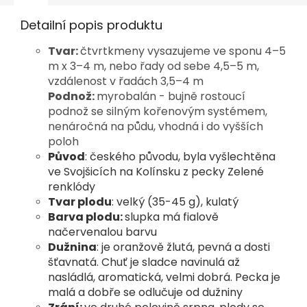
Detailní popis produktu
Tvar:
čtvrtkmeny vysazujeme ve sponu 4–5
m x 3–4 m, nebo řady od sebe 4,5–5 m,
vzdálenost v řadách 3,5–4 m
Podnož:
myrobalán - bujně rostoucí
podnož se silným kořenovým systémem,
nenáročná na půdu, vhodná i do vyšších
poloh
Původ
: českého původu, byla vyšlechtěna
ve Svojšicích na
Kolínsku z pecky Zelené
renklódy
Tvar plodu
: velký (35-45 g), kulatý
Barva plodu:
slupka má fialově
načervenalou barvu
Dužnina
: je oranžově žlutá, pevná a dosti
šťavnatá. Chuť je
sladce navinulá až
nasládlá, aromatická, velmi dobrá. Pecka
je
malá a dobře se odlučuje od dužniny