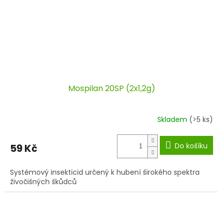
Mospilan 20SP (2x1,2g)
Skladem
(>5 ks)
Do košíku
59 Kč
Systémový insekticid určený k hubení širokého spektra
živočišných škůdců