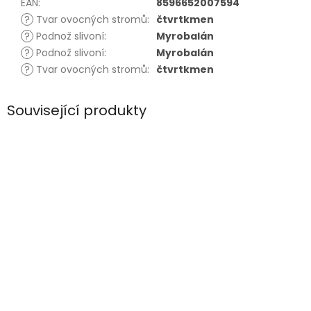
EAN
:
8596652007594
?
Tvar ovocných stromů
:
čtvrtkmen
?
Podnož slivoní
:
Myrobalán
?
Podnož slivoní
:
Myrobalán
?
Tvar ovocných stromů
:
čtvrtkmen
Související produkty