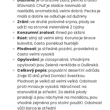
Dužnina
: je oranžově žlutá, pevná a dosti
šťavnatá. Chuť je
sladce navinulá až
nasládlá, aromatická, velmi dobrá. Pecka
je
malá a dobře se odlučuje od dužniny
Zrání:
ve druhé polovině srpna, plody se
udrží na stromě
minimálně 2 týdny
Konzumní zralost
: ihned po sklizni
Růst:
silný až velmi silný. Koruna je široce
kulovitá, často
poněkud hustější
Plodnost:
je středně pozdní, pravidelná a
často velmi vysoká
Opylování:
je cizosprašná. Vhodnými
opylovači jsou Zelená
renklóda a Oullinská.
Celkový popis:
populární desertní odrůda.
Zraje 10 dnů před Domácí švestkou.
Plodnost je velká až velmi velká. Odolnost
proti mrazu je vysoká. Náročnost na
stanoviště je střední. Za deště plody
praskají a jsou náchylné na moniliózu, jsou
vhodné zejména pro stolní použití. Odolnost
vůči šarce je střední