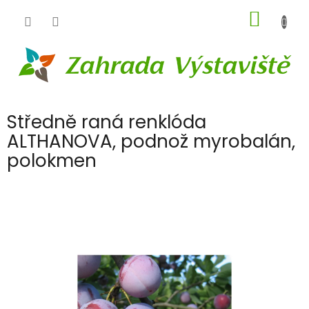
Přejít
NÁKUP
na
obsah
KOŠÍK
Středně raná renklóda
ALTHANOVA, podnož myrobalán,
polokmen