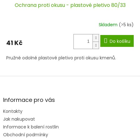
Ochrana proti okusu - plastové pletivo 80/33
Skladem
(>5 ks)
Do košíku
41 Kč
Pružné odolné plastové pletivo proti okusu kmenů.
Z
á
p
a
Informace pro vás
t
Kontakty
í
Jak nakupovat
Informace k balení rostlin
Obchodní podmínky