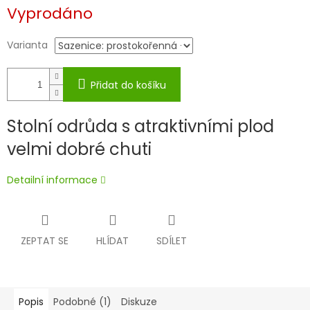
Měrná
Vyprodáno
cena:
Varianta
Přidat do košíku
Stolní odrůda s atraktivními plod
velmi dobré chuti
Detailní informace
ZEPTAT SE
HLÍDAT
SDÍLET
Popis
Podobné (1)
Diskuze