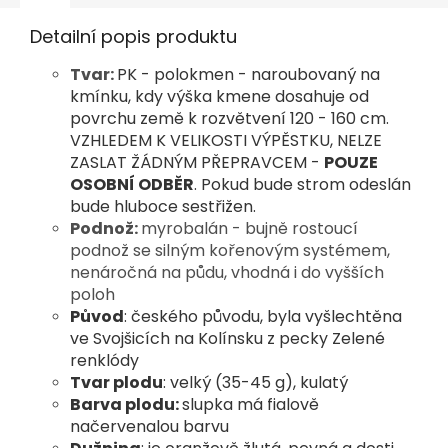
Detailní popis produktu
Tvar:
PK - polokmen - naroubovaný na
kmínku, kdy výška kmene dosahuje od
povrchu země k rozvětvení 120 - 160 cm.
VZHLEDEM K VELIKOSTI VÝPĚSTKU, NELZE
ZASLAT ŽÁDNÝM PŘEPRAVCEM -
POUZE
OSOBNÍ ODBĚR
. Pokud bude strom odeslán
bude hluboce sestřižen.
Podnož:
myrobalán - bujně rostoucí
podnož se silným kořenovým systémem,
nenáročná na půdu, vhodná i do vyšších
poloh
Původ
: českého původu, byla vyšlechtěna
ve Svojšicích na
Kolínsku z pecky Zelené
renklódy
Tvar plodu
: velký (35-45 g), kulatý
Barva plodu:
slupka má fialově
načervenalou barvu