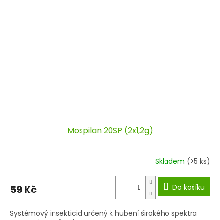
Mospilan 20SP (2x1,2g)
Skladem
(>5 ks)
Do košíku
59 Kč
Systémový insekticid určený k hubení širokého spektra