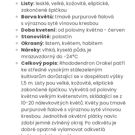
Listy:
lesklé, velké, kožovité, eliptické,
zakončené špičkou
Barva květů:
tmavě purpurově fialová
s výraznou sytě vínovou kresbou
Doba kvetení:
od poloviny května - červen
Stanoviště:
polostín
Okrasný:
listem, květem, habitem
Nároky:
vlhká, kyselá půda, je
mrazuvzdorný do -24°C
Celkový popis:
Rhododendron Orakel patří
ke středně vysokým stálezeleným
kultivarům dorůstající se v dospělosti výšky
1,5 m. Listy jsou velké, kožovité, eliptické
zakončené špičkou. Vykvétá od poloviny
května velkým květenstvím, skládající se z
10-20 nálevkovitých květů. Květy jsou tmavě
purpurově fialové s výraznou sytě vínovou
kresbou. Jednotlivé okvětní plátky navíc
zdobí jemně zvlněný okraj. Po odkvětu je
dobré opatrně vylamovat odkvetlá