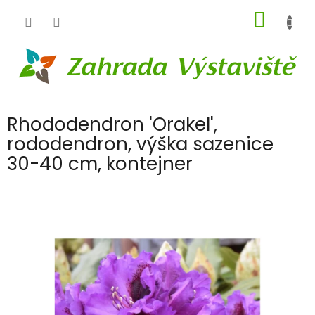
Přejít
NÁKUP
na
obsah
KOŠÍK
Rhododendron 'Orakel',
rododendron, výška sazenice
30-40 cm, kontejner