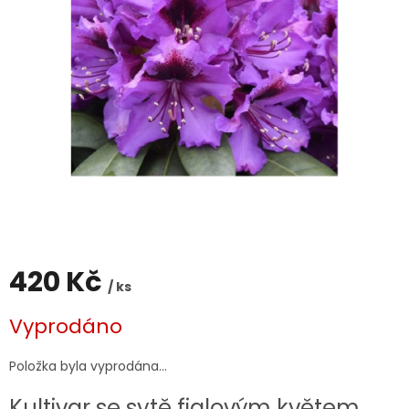
420 Kč
/ ks
Měrná
Vyprodáno
cena:
Položka byla vyprodána…
Kultivar se sytě fialovým květem