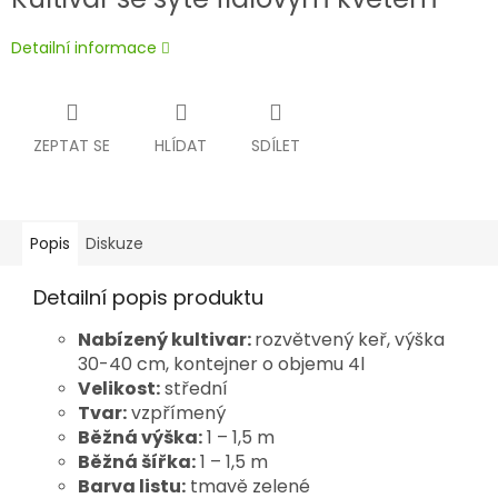
Detailní informace
ZEPTAT SE
HLÍDAT
SDÍLET
Popis
Diskuze
Detailní popis produktu
Nabízený kultivar:
rozvětvený keř, výška
30-40 cm, kontejner o objemu 4l
Velikost:
střední
Tvar:
vzpřímený
Běžná výška:
1 – 1,5 m
Běžná šířka:
1 – 1,5 m
Barva listu:
tmavě zelené