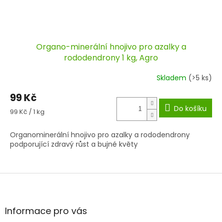
Organo-minerální hnojivo pro azalky a
rododendrony 1 kg, Agro
Skladem
(>5 ks)
99 Kč
Do košíku
Měrná
99 Kč / 1 kg
cena:
Organominerální hnojivo pro azalky a rododendrony
podporující zdravý růst a bujné květy
Z
á
p
a
Informace pro vás
t