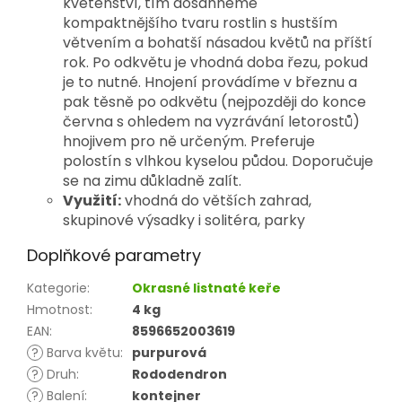
květenství, tím dosáhneme
kompaktnějšího tvaru rostlin s hustším
větvením a bohatší násadou květů na příští
rok. Po odkvětu je vhodná doba řezu, pokud
je to nutné. Hnojení provádíme v březnu a
pak těsně po odkvětu (nejpozději do konce
června s ohledem na vyzrávání letorostů)
hnojivem pro ně určeným. Preferuje
polostín s vlhkou kyselou půdou. Doporučuje
se na zimu důkladně zalít.
Využití:
vhodná do větších zahrad,
skupinové výsadky i solitéra, parky
Doplňkové parametry
Kategorie
:
Okrasné listnaté keře
Hmotnost
:
4 kg
EAN
:
8596652003619
?
Barva květu
:
purpurová
?
Druh
:
Rododendron
?
Balení
:
kontejner