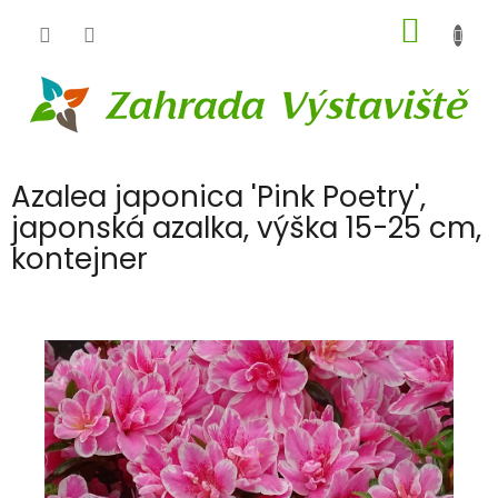
Přejít
NÁKUP
na
obsah
KOŠÍK
Azalea japonica 'Pink Poetry',
japonská azalka, výška 15-25 cm,
kontejner