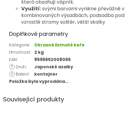
která obsahují vápník.
Využití:
svými barvami vynikne převážně v
kombinovaných výsadbách, podsadba pod
vzrostlé stromy solitér, větší skalky.
Doplňkové parametry
Kategorie
:
Okrasné listnaté keře
Hmotnost
:
2 kg
EAN
:
8596652008065
?
Druh
:
Japonské azalky
?
Balení
:
kontejner
Položka byla vyprodána…
Související produkty