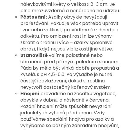
nálevkovitými květy o velikosti 2–3 cm. Je
plně mrazuvzdorná a nenáročná na údržbu.
Pěstování:
Azalky obvykle nevyžadují
prořezávání. Pokud je však potřeba upravit
tvar nebo velikost, provádíme řez ihned po
odkvětu. Pro omlazení rostlin lze výhony
zkrátit o třetinu i více – azalky spolehlivě
obrazí, i když nejsou v blízkosti jiné větve.
Stanoviště
volíme polostinné nebo
chráněné před přímým poledním sluncem.
Půda by měla být vlhká, dobře propustná a
kyselá, s pH 4,5–6,0. Po výsadbě je nutné
častější zavlažování, dokud si rostlina
nevytvoří dostatečný kořenový systém.
Hnojení
provádíme na začátku vegetace,
obvykle v dubnu, a následně v červenci.
Pozdní hnojení může způsobit nevyzrání
jednoletých výhonů před zimou. Vždy
používáme speciální hnojiva pro azalky a
vyhýbáme se běžným zahradním hnojivům,