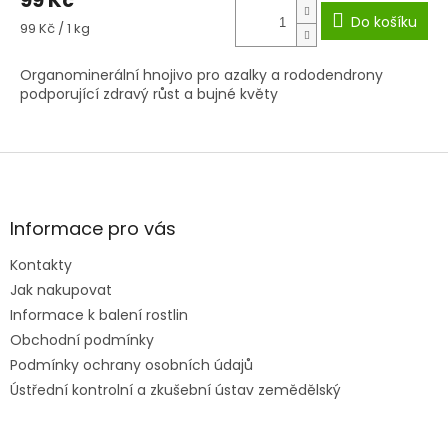
Do košíku
Měrná
99 Kč / 1 kg
cena:
Organominerální hnojivo pro azalky a rododendrony
podporující zdravý růst a bujné květy
Z
á
p
a
Informace pro vás
t
Kontakty
í
Jak nakupovat
Informace k balení rostlin
Obchodní podmínky
Podmínky ochrany osobních údajů
Ústřední kontrolní a zkušební ústav zemědělský