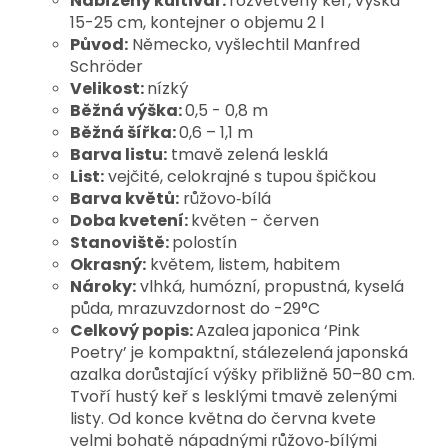
Nabízený kultivar:
rozvětvený keř, výška
15-25 cm, kontejner o objemu 2 l
Původ:
Německo, vyšlechtil Manfred
Schröder
Velikost:
nízký
Běžná výška:
0,5 - 0,8 m
Běžná šířka:
0,6 – 1,1 m
Barva listu:
tmavě zelená lesklá
List:
vejčité, celokrajné s tupou špičkou
Barva květů:
růžovo‑bílá
Doba kvetení:
květen - červen
Stanoviště:
polostín
Okrasný:
květem, listem, habitem
Nároky:
vlhká, humózní, propustná, kyselá
půda, mrazuvzdornost do -29°C
Celkový popis:
Azalea japonica ‘Pink
Poetry’ je kompaktní, stálezelená japonská
azalka dorůstající výšky přibližně 50–80 cm.
Tvoří hustý keř s lesklými tmavě zelenými
listy. Od konce května do června kvete
velmi bohatě nápadnými růžovo‑bílými