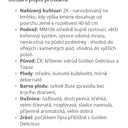
Nabízený kultivar:
ZK - naroubovaný na
kmínku, kdy výška kmene dosahuje od
povrchu země k rozvětvení 40-60 cm
Podnož:
MM106 středně bujně rostoucí, větší
kořenový systém, vysoce odolná mrazu,
nenáročná na půdní podmínky - vhodná do
vlhkých i kamenitých půd, vhodná do vyšších
poloh
Původ:
ČR, kříženec odrůd Golden Delicious a
Topaz
Plody
: střední, kulovitě kuželovité, mírně
žebernaté
Barva plodu
: svítivě žluté zpravidla bez
krycího zbarvení,
Dužnina:
nažloutlá, dosti pevná, křehká,
velmi šťavnatá, rozplývavá, sladce navinulá,
příjemně aromatická, velmi dobrá
Zrání:
počátkem října přibližně s Golden
Delicious