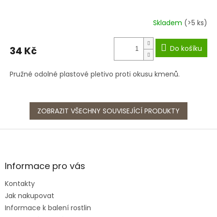
Skladem
(>5 ks)
Do košíku
34 Kč
Pružné odolné plastové pletivo proti okusu kmenů.
ZOBRAZIT VŠECHNY SOUVISEJÍCÍ PRODUKTY
Z
á
p
a
Informace pro vás
t
Kontakty
í
Jak nakupovat
Informace k balení rostlin