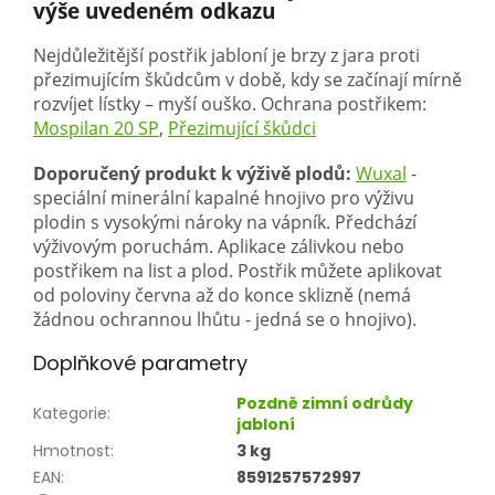
výše uvedeném odkazu
Nejdůležitější postřik jabloní je brzy z jara proti
přezimujícím škůdcům v době, kdy se začínají mírně
rozvíjet lístky – myší ouško. Ochrana postřikem:
Mospilan 20 SP
,
Přezimující škůdci
Doporučený produkt k výživě plodů:
Wuxal
-
speciální minerální kapalné hnojivo pro výživu
plodin s vysokými nároky na vápník. Předchází
výživovým poruchám. Aplikace zálivkou nebo
postřikem na list a plod. Postřik můžete aplikovat
od poloviny června až do konce sklizně (nemá
žádnou ochrannou lhůtu - jedná se o hnojivo).
Doplňkové parametry
Pozdně zimní odrůdy
Kategorie
:
jabloní
Hmotnost
:
3 kg
EAN
:
8591257572997