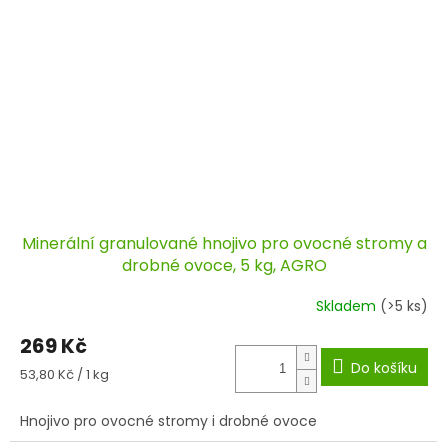
Minerální granulované hnojivo pro ovocné stromy a
drobné ovoce, 5 kg, AGRO
Skladem
(>5 ks)
269 Kč
Do košíku
Měrná
53,80 Kč / 1 kg
cena:
Hnojivo pro ovocné stromy i drobné ovoce