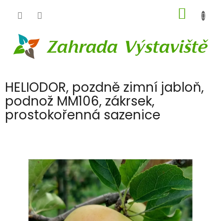
Přejít
NÁKUP
na
obsah
KOŠÍK
HELIODOR, pozdně zimní jabloň,
podnož MM106, zákrsek,
prostokořenná sazenice