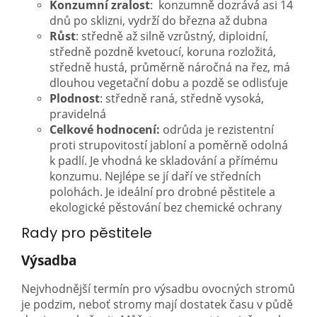
Konzumní zralost
: konzumně dozrává asi 14
dnů po sklizni, vydrží do března až dubna
Růst
: středně až silně vzrůstný, diploidní,
středně pozdně kvetoucí, koruna rozložitá,
středně hustá, průměrně náročná na řez, má
dlouhou vegetační dobu a pozdě se odlisťuje
Plodnost
: středně raná, středně vysoká,
pravidelná
Celkové hodnocení:
odrůda je rezistentní
proti strupovitostí jabloní a poměrně odolná
k padlí. Je vhodná ke skladování a přímému
konzumu. Nejlépe se jí daří ve středních
polohách. Je ideální pro drobné pěstitele a
ekologické pěstování bez chemické ochrany
Rady pro pěstitele
Výsadba
Nejvhodnější termín pro výsadbu ovocných stromů
je podzim, neboť stromy mají dostatek času v půdě