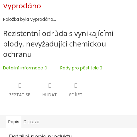
Měrná
Vyprodáno
cena:
Položka byla vyprodána…
Rezistentní odrůda s vynikajícími
plody, nevyžadující chemickou
ochranu
Detailní informace
Rady pro pěstitele
ZEPTAT SE
HLÍDAT
SDÍLET
Popis
Diskuze
Detailní popis produktu