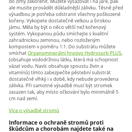
do zimy zakořenit. Můžete vysazovat i na jaře, pak
ale musíte provádět důkladnější zálivku. Těsně před
výsadbou je potřeba odstranit všechny poškozené
kořeny. Vykopete dostatečně velkou a širokou
jámu. Měla by být o něco větší než kořenový
systém. Vykopanou půdu smíchejte s kvalitní
zahradnickou zeminou, nebo rozloženým
kompostem v poměru 1:1. Do substrátu můžete
smíchat
Organominerální hnojivo Hydrosorb PLUS
,
(obsahuje vododržnou látku, která má schopnost
vázat vodu. Navíc obsahuje spoustu živin a
vitamínů) tímto zabezpečíte pěstební substrát
dostatečně vlhký i v době, kdy nebude provedena
zálivka. Při samotné výsadbě musí být stromek
zasazen tak, aby místo očkování bylo minimálně 5
cm nad zemí.
Více o výsadbě stromů
Informace o ochraně stromů proti
škůdcům a chorobám najdete také na