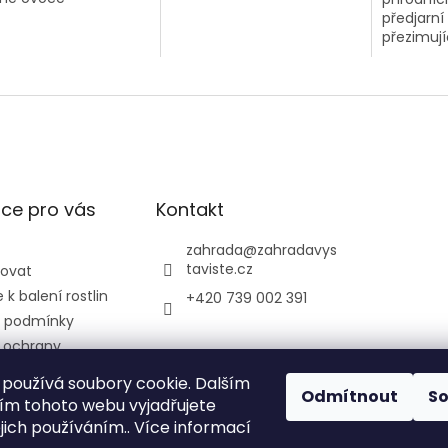
předjarní 
přezimuj
škůdců.
ce pro vás
Kontakt
zahrada
@
zahradavys
taviste.cz
povat
k balení rostlin
+420 739 002 391
 podmínky
 ochrany
údajů
používá soubory cookie. Dalším
ontrolní a
Odmítnout
S
m tohoto webu vyjadřujete
ústav
ejich používáním.. Více informací
ký