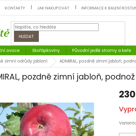
KONTAKTY
JAK NAKUPOVAT
INFORMACE K BALENÍ ROSTLI
HLEDAT
ční ovoce
Skořápkoviny
Původní jedlé stromy a keře
ě zimní odrůdy jabloní
ADMIRAL, pozdně zimní jabloň, podno
IRAL, pozdně zimní jabloň, podnož 
230
Měrná
Vypr
cena:
Variant