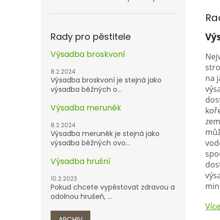
Ra
Vý
Rady pro pěstitele
Výsadba broskvoní
Nej
str
8.2.2024
na j
Výsadba broskvoní je stejná jako
výs
výsadba běžných o...
dos
Výsadba meruněk
koř
zem
8.2.2024
můž
Výsadba meruněk je stejná jako
vod
výsadba běžných ovo...
spo
Výsadba hrušní
dos
výs
10.2.2023
min
Pokud chcete vypěstovat zdravou a
odolnou hrušeň, ...
Víc
ARCHIV