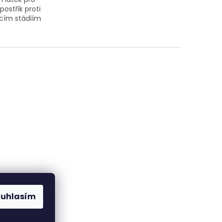
postřik proti
ícím stádiím
ouhlasím