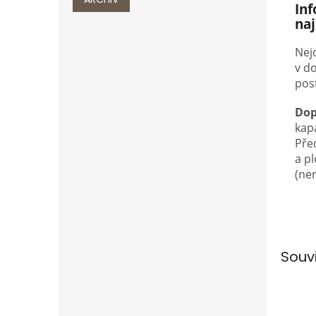
In
na
Nejd
v do
pos
Dop
kap
Pře
a p
(ne
Souv