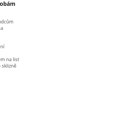
orobám
škůdcům
na
lní
m na list
 sklizně