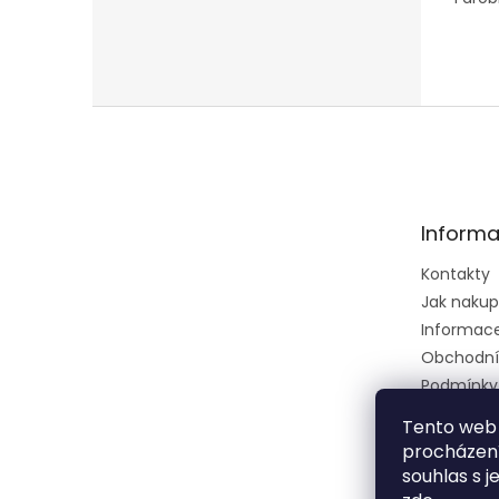
Z
á
p
a
t
Informa
í
Kontakty
Jak naku
Informace 
Obchodní
Podmínky
osobních 
Tento web 
Ústřední k
procházení
zkušební 
souhlas s j
zeměděls