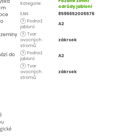
ýška
Pozdně zimní
Kategorie
:
odrůdy jabloní
 cm
EAN
:
8596652005576
soce
do
?
Podnož
A2
jabloní
:
 zeminy
?
Tvar
ovocných
zákrsek
stromů
:
?
Podnož
ází do
A2
jabloní
:
?
Tvar
ovocných
zákrsek
stromů
:
é
ou
gické