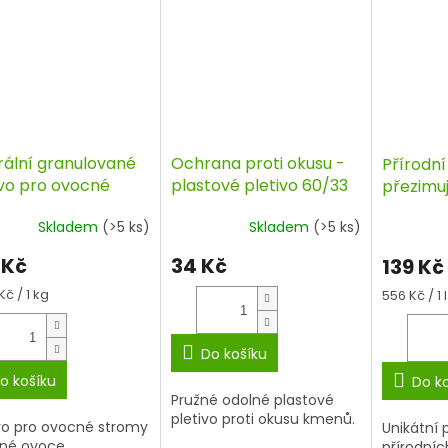
rální granulované
Ochrana proti okusu -
Přírodní
ivo pro ovocné
plastové pletivo 60/33
přezimuj
my a drobné ovoce,
ml, Natu
Skladem
(>5 ks)
Skladem
(>5 ks)
, AGRO
 Kč
34 Kč
139 Kč
á
Kč / 1 kg
Měrná
556 Kč / 1 l
cena:
Do košíku
o košíku
Do k
Pružné odolné plastové
pletivo proti okusu kmenů.
vo pro ovocné stromy
Unikátní 
bné ovoce
přírodníc