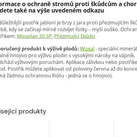
formace o ochraně stromů proti škůdcům a ch
jdete také na výše uvedeném odkazu
ůležitější postřik jabloní je brzy z jara proti přezimujícím 
bě, kdy se začínají mírně rozvíjet lístky – myší ouško. Ochra
třikem:
Mospilan 20 SP
,
Přezimující škůdci
oručený produkt k výživě plodů:
Wuxal
- speciální minerá
alné hnojivo pro výživu plodin s vysokými nároky na vápník.
dchází výživovým poruchám. Aplikace zálivkou nebo postřike
lod. Postřik můžete aplikovat od poloviny června až do konce
má žádnou ochrannou lhůtu - jedná se o hnojivo).
isející produkty