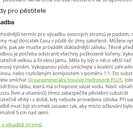
dy pro pěstitele
sadba
vhodnější termín pro výsadbu ovocných stromů je podzim, 
omy mají dostatek času v půdě do zimy zakořenit. Můžete vys
aře, pak ale musíte provádět důkladnější zálivku. Těsně pře
adbou je potřeba odstranit všechny poškozené kořeny. Vyk
tatečně velkou a širokou jámu. Měla by být o něco větší než
enový systém. Vykopanou půdu smíchejte s kvalitní zahradn
inou, nebo rozloženým kompostem v poměru 1:1. Do subst
ete smíchat
Organominerální hnojivo Hydrosorb PLUS
, (o
održnou látku, která má schopnost vázat vodu. Navíc obsah
ustu živin a vitamínů) tímto zabezpečíte pěstební substrát
tatečně vlhký i v době, kdy nebude provedena zálivka. Při 
adbě musí být stromek zasazen tak, aby místo očkování bylo
imálně 5 cm nad zemí.
e o výsadbě stromů