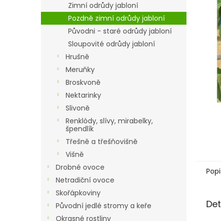
a
Zimní odrůdy jabloní
n
Pozdně zimní odrůdy jabloní
e
Původni - staré odrůdy jabloní
l
Sloupovité odrůdy jabloní
Hrušně
Meruňky
Broskvoně
Nektarinky
Slivoně
Renklódy, slívy, mirabelky,
špendlík
Třešně a třešňovišně
Višně
Drobné ovoce
Popi
Netradiční ovoce
Skořápkoviny
Det
Původní jedlé stromy a keře
Okrasné rostliny