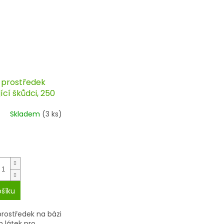
 prostředek
ící škůdci, 250
ra
Skladem
(3 ks)
ošíku
prostředek na bázi
h látek pro