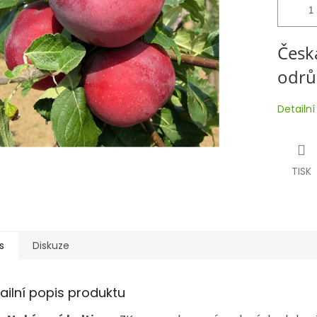
Česk
odrůd
Detailn
TISK
s
Diskuze
ailní popis produktu