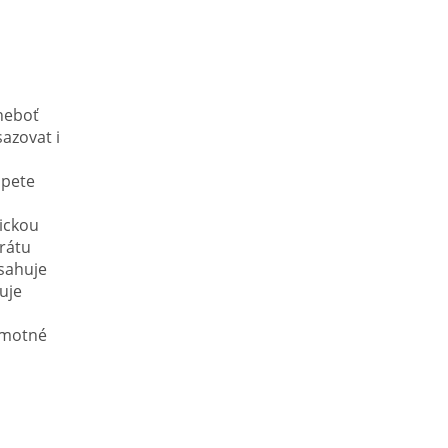
neboť
azovat i
d
opete
ickou
rátu
bsahuje
uje
samotné