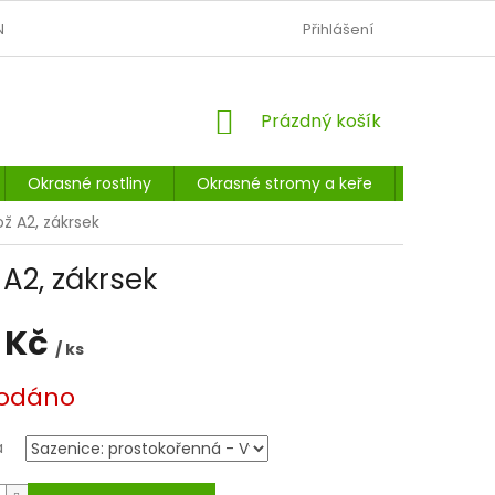
N
OBCHODNÍ PODMÍNKY
PODMÍNKY OCHRANY OSOBNÍCH Ú
Přihlášení
NÁKUPNÍ
Prázdný košík
KOŠÍK
Okrasné rostliny
Okrasné stromy a keře
Listnaté 
ž A2, zákrsek
A2, zákrsek
 Kč
/ ks
odáno
a