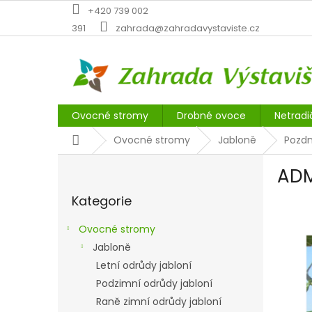
Přejít
+420 739 002
na
391
zahrada@zahradavystaviste.cz
obsah
Ovocné stromy
Drobné ovoce
Netradi
Domů
Ovocné stromy
Jabloně
Pozdn
P
ADM
o
Přeskočit
s
Kategorie
kategorie
t
r
Ovocné stromy
a
Jabloně
n
Letní odrůdy jabloní
n
í
Podzimní odrůdy jabloní
p
Raně zimní odrůdy jabloní