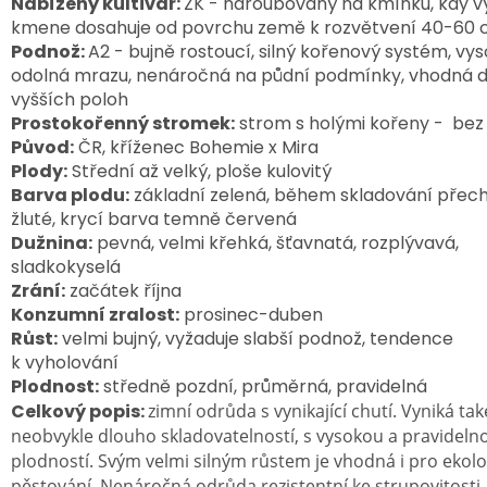
Nabízený kultivar:
ZK - naroubovaný na kmínku, kdy v
kmene dosahuje od povrchu země k rozvětvení 40-60
Podnož:
A2 -
bujně rostoucí, silný kořenový systém, vy
odolná mrazu, nenáročná na půdní podmínky, vhodná 
vyšších poloh
Prostokořenný stromek:
strom s holými kořeny - bez
Původ:
ČR, kříženec Bohemie x Mira
Plody:
Střední až velký, ploše kulovitý
Barva plodu:
základní zelená, během skladování přech
žluté,
krycí barva temně červená
Dužnina:
pevná, velmi křehká, šťavnatá, rozplývavá,
sladkokyselá
Zrání:
začátek října
Konzumní zralost:
prosinec-duben
Růst:
velmi bujný, vyžaduje slabší podnož, tendence
k vyholování
Plodnost:
středně pozdní, průměrná, pravidelná
Celkový popis:
zimní odrůda s vynikající chutí. Vyniká tak
neobvykle dlouho skladovatelností, s vysokou a pravideln
plodností. Svým velmi silným růstem je vhodná i pro ekolo
pěstování. Nenáročná odrůda rezistentní ke strupovitosti.