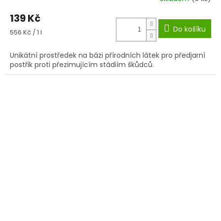
139 Kč
Do košíku
Měrná
556 Kč / 1 l
cena:
Unikátní prostředek na bázi přírodních látek pro předjarní
postřik proti přezimujícím stádiím škůdců.