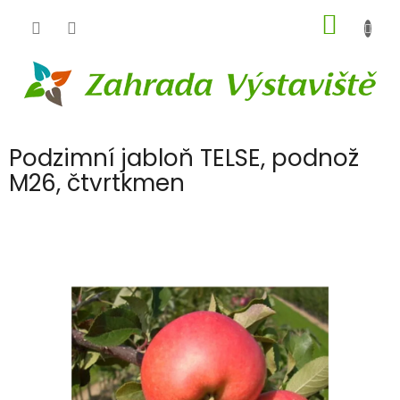
Přejít
NÁKUP
na
obsah
KOŠÍK
Podzimní jabloň TELSE, podnož
M26, čtvrtkmen