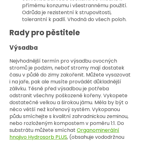
přímému konzumu i všestrannému použití.
Odrůda je rezistentní k strupovitosti,
tolerantní k padlí. Vhodná do všech poloh.
Rady pro pěstitele
Výsadba
Nejvhodnější termín pro výsadbu ovocných
stromů je podzim, neboť stromy mají dostatek
času v půdě do zimy zakořenit. Můžete vysazovat
i na jaře, pak ale musíte provádět důkladnější
zálivku. Těsně před výsadbou je potřeba
odstranit všechny poškozené kořeny. Vykopete
dostatečně velkou a širokou jámu. Měla by být o
něco větší než kořenový systém. Vykopanou
půdu smíchejte s kvalitní zahradnickou zeminou,
nebo rozloženým kompostem v poměru 1:1. Do
substrátu můžete smíchat
Organominerální
hnojivo Hydrosorb PLUS
, (obsahuje vododržnou