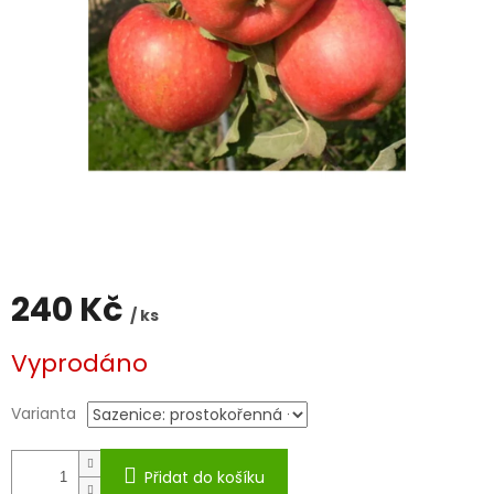
240 Kč
/ ks
Měrná
Vyprodáno
cena:
Varianta
Přidat do košíku