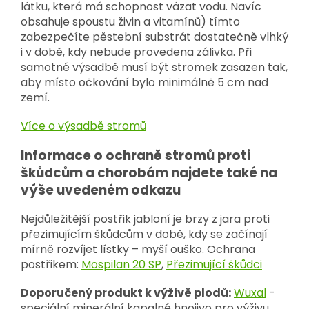
látku, která má schopnost vázat vodu. Navíc
obsahuje spoustu živin a vitamínů) tímto
zabezpečíte pěstební substrát dostatečně vlhký
i v době, kdy nebude provedena zálivka. Při
samotné výsadbě musí být stromek zasazen tak,
aby místo očkování bylo minimálně 5 cm nad
zemí.
Více o výsadbě stromů
Informace o ochraně stromů proti
škůdcům a chorobám najdete také na
výše uvedeném odkazu
Nejdůležitější postřik jabloní je brzy z jara proti
přezimujícím škůdcům v době, kdy se začínají
mírně rozvíjet lístky – myší ouško. Ochrana
postřikem:
Mospilan 20 SP
,
Přezimující škůdci
Doporučený produkt k výživě plodů:
Wuxal
-
speciální minerální kapalné hnojivo pro výživu