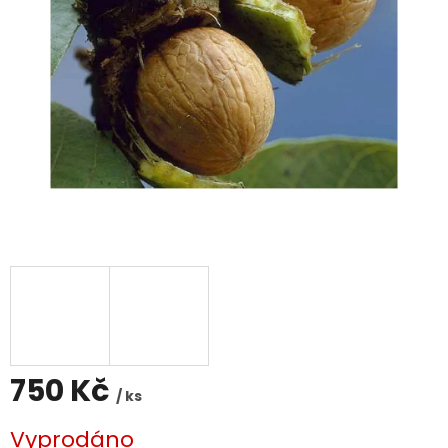
750 Kč
/ ks
Měrná
Vyprodáno
cena: