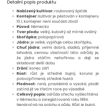
Detailní popis produktu
Nabízený kultivar:
roubovaný špičák
Kontejner:
kultivar je pěstován v kontejneru
10 l, kontejner není součásti zboží
Původ
: Německo
Tvar plodu
: velký, kulovitý až mírně oválný
Skořápka:
polopapírová
Jádro:
je velké, vyplňuje celou skořápku,
Chuť jádra:
velmi dobrá, sladká, příjemně
lahodná, cennou vlastností této odrůdy je,
že jádra stářím nehořknou a dají se
skladovat delší dobu
Zrání:
konec září
Růst:
růst je středně bujný, koruna je
polovzpřímená, středně hustá
Plodnost:
raná, pravidelná a vysoká, plodit
začíná již ve třetím roce po výsadbě
Celkový popis:
odrůda ořechu vyšlechtěna
v Německu a zaregistrovaná roku 1994.
Nenáročná na polohu a půdu. Růst je bujný,