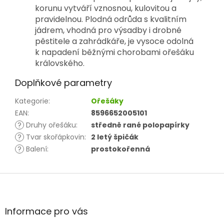
korunu vytváří vznosnou, kulovitou a
pravidelnou. Plodná odrůda s kvalitním
jádrem, vhodná pro výsadby i drobné
pěstitele a zahrádkáře, je vysoce odolná
k napadení běžnými chorobami ořešáku
královského.
Doplňkové parametry
Kategorie
:
Ořešáky
EAN
:
8596652005101
?
Druhy ořešáku
:
středně rané polopapírky
?
Tvar skořápkovin
:
2 letý špičák
?
Balení
:
prostokořenná
Z
á
p
a
Informace pro vás
t