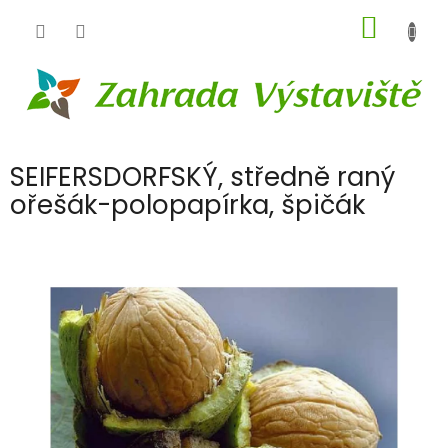
Přejít
NÁKUP
na
obsah
KOŠÍK
SEIFERSDORFSKÝ, středně raný
ořešák-polopapírka, špičák