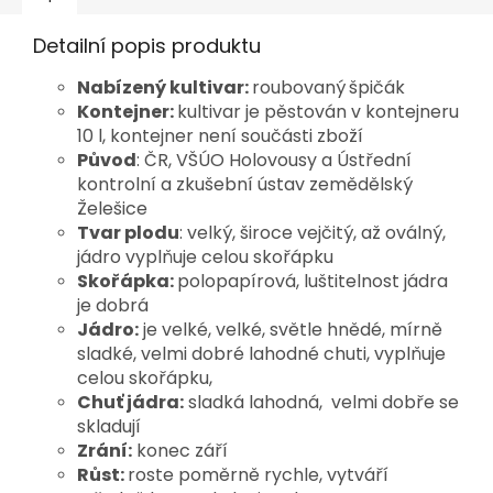
Detailní popis produktu
Nabízený kultivar:
roubovaný
špičák
Kontejner:
kultivar je pěstován v kontejneru
10 l, kontejner není součásti zboží
Původ
: ČR, VŠÚO Holovousy a Ústřední
kontrolní a
zkušební ústav zemědělský
Želešice
Tvar plodu
: velký, široce vejčitý, až oválný,
jádro vyplňuje
celou skořápku
Skořápka:
polopapírová, luštitelnost jádra
je dobrá
Jádro:
je velké, velké, světle hnědé, mírně
sladké, velmi
dobré lahodné chuti, vyplňuje
celou skořápku,
Chuť jádra:
sladká lahodná, velmi dobře se
skladují
Zrání:
konec září
Růst:
roste poměrně rychle, vytváří