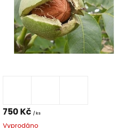
750 Kč
/ ks
Měrná
Vyprodáno
cena: