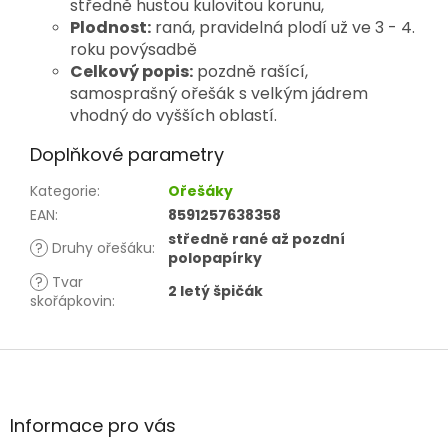
středně hustou
kulovitou korunu,
Plodnost:
raná, pravidelná plodí už ve 3 - 4.
roku po
výsadbě
Celkový popis:
pozdně rašící,
samosprašný ořešák s velkým jádrem
vhodný do vyšších oblastí.
Doplňkové parametry
Kategorie
:
Ořešáky
EAN
:
8591257638358
středně rané až pozdní
?
Druhy ořešáku
:
polopapírky
?
Tvar
2 letý špičák
skořápkovin
:
Z
á
p
a
Informace pro vás
t