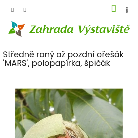
Přejít
NÁKUP
na
obsah
KOŠÍK
Středně raný až pozdní ořešák
'MARS', polopapírka, špičák