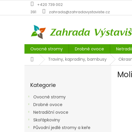
Přejít
+420 739 002
na
391
zahrada@zahradavystaviste.cz
obsah
Ovocné stromy
Drobné ovoce
Netradi
Domů
Traviny, kapradiny, bambusy
Okrasn
P
Mol
o
Přeskočit
s
Kategorie
kategorie
t
r
Ovocné stromy
a
Drobné ovoce
n
Netradiční ovoce
n
í
Skořápkoviny
p
Původní jedlé stromy a keře