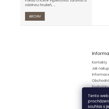
Pokud chcete vypěstovat zdravou a
odolnou hrušeň, ...
ARCHIV
Z
á
p
a
t
Informa
í
Kontakty
Jak naku
Informace 
Obchodní
Podmínky
osobních 
Tento web 
Ústřední k
procházení
zkušební 
souhlas s j
zeměděls