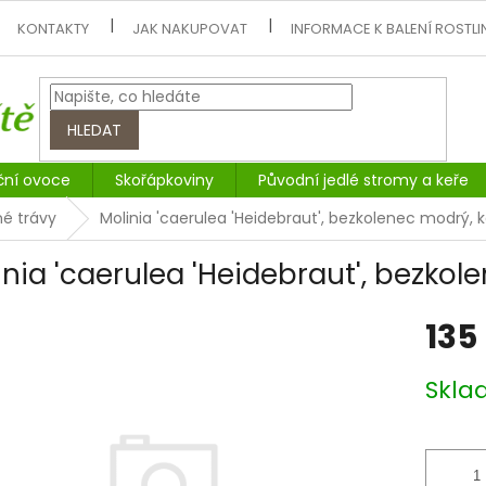
KONTAKTY
JAK NAKUPOVAT
INFORMACE K BALENÍ ROSTLI
HLEDAT
ční ovoce
Skořápkoviny
Původní jedlé stromy a keře
é trávy
Molinia 'caerulea 'Heidebraut', bezkolenec modrý, 
inia 'caerulea 'Heidebraut', bezkol
135
Měrná
Skl
cena: