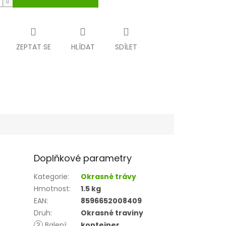
ZEPTAT SE
HLÍDAT
SDÍLET
Doplňkové parametry
Kategorie
:
Okrasné trávy
Hmotnost
:
1.5 kg
EAN
:
8596652008409
Druh
:
Okrasné traviny
?
Balení
:
kontejner