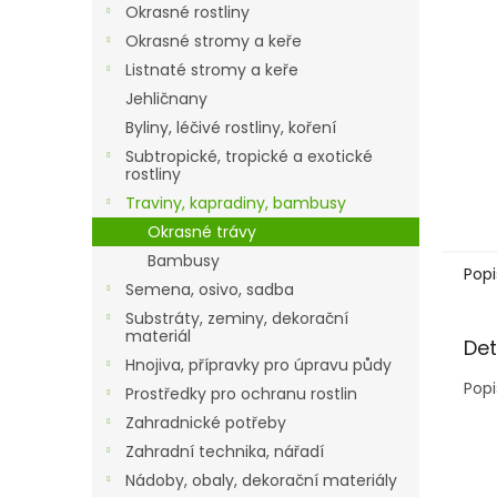
a
Okrasné rostliny
n
Okrasné stromy a keře
e
Listnaté stromy a keře
l
Jehličnany
Byliny, léčivé rostliny, koření
Subtropické, tropické a exotické
rostliny
Traviny, kapradiny, bambusy
Okrasné trávy
Bambusy
Popi
Semena, osivo, sadba
Substráty, zeminy, dekorační
materiál
Det
Hnojiva, přípravky pro úpravu půdy
Popi
Prostředky pro ochranu rostlin
Zahradnické potřeby
Zahradní technika, nářadí
Nádoby, obaly, dekorační materiály