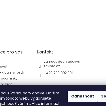
ce pro vás
Kontakt
zahrada
@
zahradavys
taviste.cz
povat
k balení rostlin
+420 739 002 391
 podmínky
 ochrany
údajů
používá soubory cookie. Dalším
ontrolní a
Odmítnout
S
m tohoto webu vyjadřujete
ústav
ejich používáním.. Více informací
ký