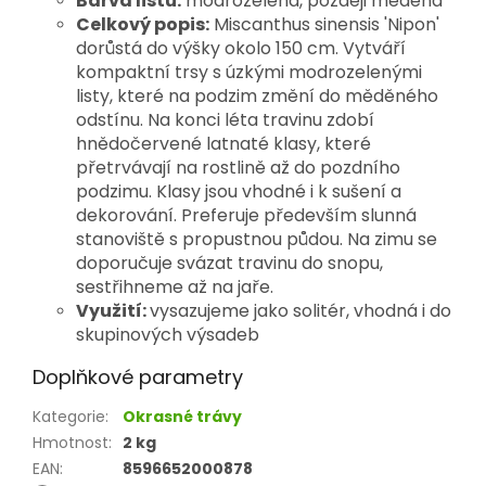
Barva listu:
modrozelená, později měděná
Celkový popis:
Miscanthus sinensis 'Nipon'
dorůstá do výšky okolo 150 cm. Vytváří
kompaktní trsy s úzkými modrozelenými
listy, které na podzim změní do měděného
odstínu. Na konci léta travinu zdobí
hnědočervené latnaté klasy, které
přetrvávají na rostlině až do pozdního
podzimu. Klasy jsou vhodné i k sušení a
dekorování. Preferuje především slunná
stanoviště s propustnou půdou. Na zimu se
doporučuje svázat travinu do snopu,
sestřihneme až na jaře.
Využití:
vysazujeme jako solitér, vhodná i do
skupinových výsadeb
Doplňkové parametry
Kategorie
:
Okrasné trávy
Hmotnost
:
2 kg
EAN
:
8596652000878