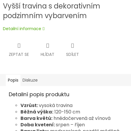
Vyšší travina s dekorativním
podzimním vybarvením
Detailní informace
ZEPTAT SE
HLÍDAT
SDÍLET
Popis
Diskuze
Detailní popis produktu
Vzrůst:
vysoká travina
Běžná výška:
120-150 cm
Barva květů:
hnědočervená až vínová
Doba kvetení:
srpen – říjen