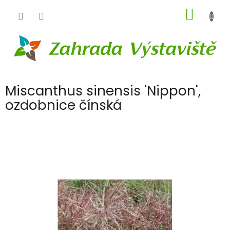
Přejít
NÁKUP
na
obsah
KOŠÍK
Miscanthus sinensis 'Nippon',
ozdobnice čínská