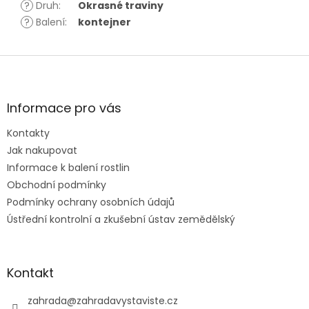
?
Druh
:
Okrasné traviny
?
Balení
:
kontejner
Z
á
p
a
Informace pro vás
t
Kontakty
í
Jak nakupovat
Informace k balení rostlin
Obchodní podmínky
Podmínky ochrany osobních údajů
Ústřední kontrolní a zkušební ústav zemědělský
Kontakt
zahrada
@
zahradavystaviste.cz