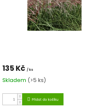
135 Kč
/ ks
Měrná
Skladem
(>5 ks)
cena:
Přidat do košíku