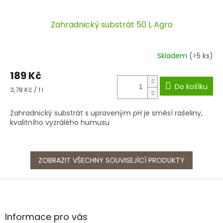
Zahradnický substrát 50 l, Agro
Skladem
(>5 ks)
189 Kč
Do košíku
Měrná
3,78 Kč / 1 l
cena:
Zahradnický substrát s upraveným pH je směsí rašeliny,
kvalitního vyzrálého humusu
ZOBRAZIT VŠECHNY SOUVISEJÍCÍ PRODUKTY
Z
á
p
a
Informace pro vás