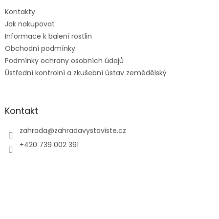
t
Kontakty
í
Jak nakupovat
Informace k balení rostlin
Obchodní podmínky
Podmínky ochrany osobních údajů
Ústřední kontrolní a zkušební ústav zemědělský
Kontakt
zahrada
@
zahradavystaviste.cz
+420 739 002 391