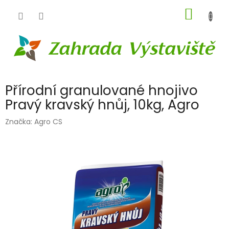
Přejít
NÁKUP
na
obsah
KOŠÍK
Přírodní granulované hnojivo
Pravý kravský hnůj, 10kg, Agro
Značka:
Agro CS