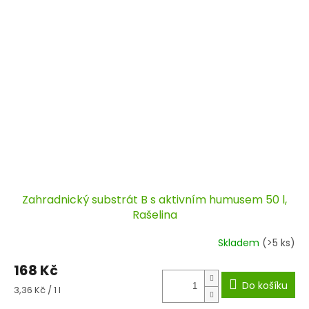
Zahradnický substrát B s aktivním humusem 50 l,
Rašelina
Skladem
(>5 ks)
168 Kč
Do košíku
Měrná
3,36 Kč / 1 l
cena: