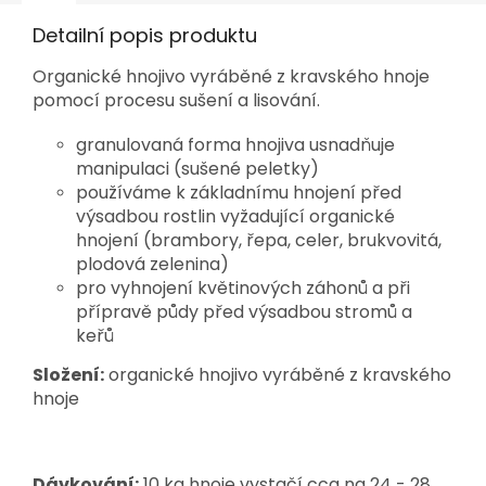
Detailní popis produktu
Organické hnojivo vyráběné z kravského hnoje
pomocí procesu sušení a lisování.
granulovaná forma hnojiva usnadňuje
manipulaci (sušené peletky)
používáme k základnímu hnojení před
výsadbou rostlin vyžadující organické
hnojení (brambory, řepa, celer, brukvovitá,
plodová zelenina)
pro vyhnojení květinových záhonů a při
přípravě půdy před výsadbou stromů a
keřů
Složení:
organické hnojivo vyráběné z kravského
hnoje
Dávkování:
10 kg hnoje vystačí cca na 24 - 28