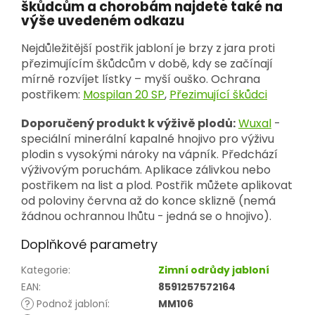
škůdcům a chorobám najdete také na
výše uvedeném odkazu
Nejdůležitější postřik jabloní je brzy z jara proti
přezimujícím škůdcům v době, kdy se začínají
mírně rozvíjet lístky – myší ouško. Ochrana
postřikem:
Mospilan 20 SP
,
Přezimující škůdci
Doporučený produkt k výživě plodů:
Wuxal
-
speciální minerální kapalné hnojivo pro výživu
plodin s vysokými nároky na vápník. Předchází
výživovým poruchám. Aplikace zálivkou nebo
postřikem na list a plod. Postřik můžete aplikovat
od poloviny června až do konce sklizně (nemá
žádnou ochrannou lhůtu - jedná se o hnojivo).
Doplňkové parametry
Kategorie
:
Zimní odrůdy jabloní
EAN
:
8591257572164
?
Podnož jabloní
:
MM106