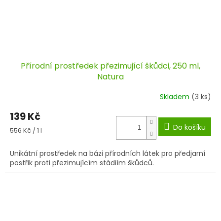
Přírodní prostředek přezimující škůdci, 250 ml,
Natura
Skladem
(3 ks)
139 Kč
Do košíku
Měrná
556 Kč / 1 l
cena:
Unikátní prostředek na bázi přírodních látek pro předjarní
postřik proti přezimujícím stádiím škůdců.