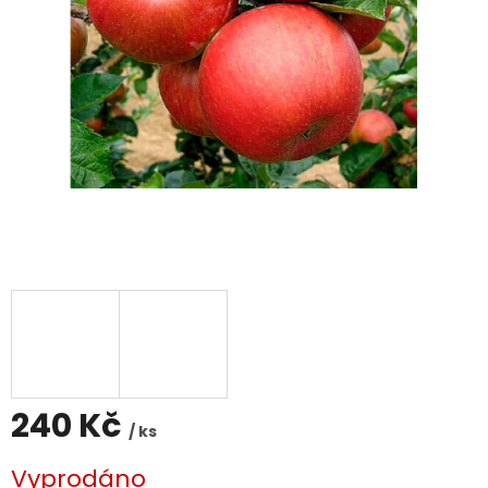
240 Kč
/ ks
Měrná
Vyprodáno
cena: