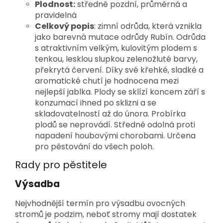
Plodnost:
středně pozdní, průměrná a
pravidelná
Celkový popis
: zimní odrůda, která vznikla
jako barevná mutace odrůdy Rubín. Odrůda
s atraktivním velkým, kulovitým plodem s
tenkou, lesklou slupkou zelenožluté barvy,
překrytá červení. Díky své křehké, sladké a
aromatické chutí je hodnocena mezi
nejlepší jablka. Plody se sklízí koncem září s
konzumací ihned po sklizni a se
skladovatelností až do února. Probírka
plodů se neprovádí. Středně odolná proti
napadení houbovými chorobami. Určena
pro pěstování do všech poloh.
Rady pro pěstitele
Výsadba
Nejvhodnější termín pro výsadbu ovocných
stromů je podzim, neboť stromy mají dostatek