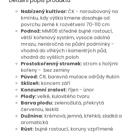
Detailní popis produktu
Nabízený kultivar:
ČK - naroubovaný na
kmínku, kdy výška kmene dosahuje od
povrchu země k rozvětvení 70-110 cm
Podnož:
MM106 středně
bujně rostoucí,
větší kořenový systém, vysoce odolná
mrazu, nenáročná na půdní podmínky -
vhodná do vlhkých i kamenitých půd,
vhodná do vyšších poloh
Prostokořenný stromek:
strom s holými
kořeny - bez zeminy
Původ:
ČR, barevná mutace odrůdy Rubín
Sklizeň:
koncem září
Konzumní zralost:
říjen - únor
Plody:
velké, kulovitého tvaru
Barva plodu:
zelenožlutá, překrytá
červenou, lesklá
Dužnina:
krémová, jemná, křehká, sladká a
aromatická
Růst:
bujně rostoucí, koruny vzpřímené