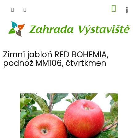
Přejít
NÁKUP
na
obsah
KOŠÍK
Zimní jabloň RED BOHEMIA,
podnož MM106, čtvrtkmen