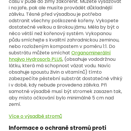
času v půdě do zimy zakořenit. Můžete vysazovat
i na jaře, pak ale musíte provádět důkladnější
zálivku. Těsně před výsadbou je potřeba
odstranit všechny poškozené kořeny. Vykopete
dostatečně velkou a širokou jámu. Měla by být o
něco větší než kořenový systém. Vykopanou
půdu smíchejte s kvalitní zahradnickou zeminou,
nebo rozloženým kompostem v poměru 1:1. Do
substrátu můžete smíchat
Organominerální
hnojivo Hydrosorb PLUS
, (obsahuje vododržnou
látku, která má schopnost vázat vodu. Navíc
obsahuje spoustu živin a vitamínů) tímto
zabezpečíte pěstební substrát dostatečně vlhký
i v době, kdy nebude provedena zálivka. Při
samotné výsadbě musí být stromek zasazen tak,
aby místo očkování bylo minimálně 5 cm nad
zemí.
Více o výsadbě stromů
Informace o ochraně stromů proti