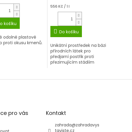
Měrná
556 Kč / 1 l
cena:
o košíku
Do košíku
é odolné plastové
vo proti okusu kmenů.
Unikátní prostředek na bázi
přírodních látek pro
předjarní postřik proti
přezimujícím stádiím
škůdců.
ce pro vás
Kontakt
zahrada
@
zahradavys
taviste.cz
povat