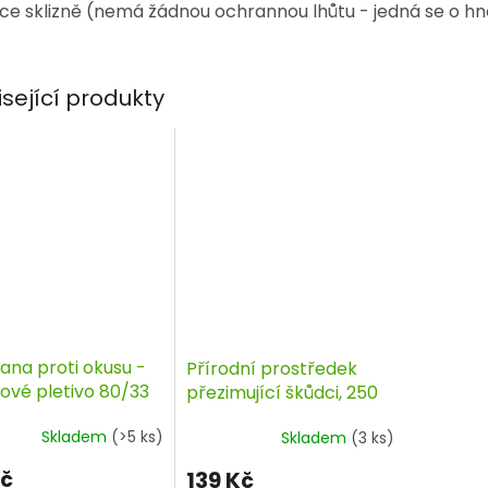
ce sklizně (nemá žádnou ochrannou lhůtu - jedná se o hno
isející produkty
ana proti okusu -
Přírodní prostředek
tové pletivo 80/33
přezimující škůdci, 250
ml, Natura
Skladem
(>5 ks)
Skladem
(3 ks)
Kč
139 Kč