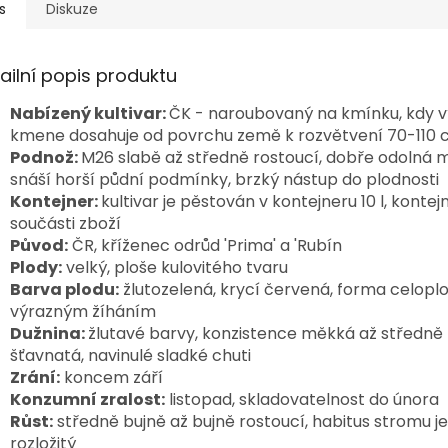
s
Diskuze
ailní popis produktu
Nabízený kultivar:
ČK - naroubovaný na kmínku, kdy 
kmene dosahuje od povrchu země k rozvětvení 70-110
Podnož:
M26 slabě až středně rostoucí, dobře odolná 
snáší horší půdní podmínky, brzký nástup do plodnosti
Kontejner:
kultivar je pěstován v kontejneru 10 l, kontej
součásti zboží
Původ:
ČR, kříženec odrůd 'Prima' a 'Rubín
Plody:
velký, ploše kulovitého tvaru
Barva plodu:
žlutozelená, krycí červená, forma celopl
výrazným žíháním
Dužnina:
žlutavé barvy, konzistence měkká až středně 
šťavnatá, navinulé sladké chuti
Zrání:
koncem září
Konzumní zralost:
listopad, skladovatelnost do února
Růst:
středně bujně až bujně rostoucí, habitus stromu je
rozložitý