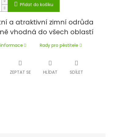
Přidat do košíku
tní a atraktivní zimní odrůda
oně vhodná do všech oblastí
í informace
Rady pro pěstitele
ZEPTAT SE
HLÍDAT
SDÍLET