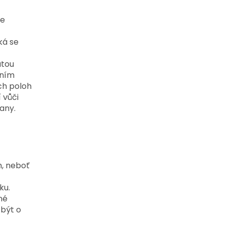
še
ká se
atou
tním
ch poloh
 vůči
any.
m, neboť
ku.
né
 být o