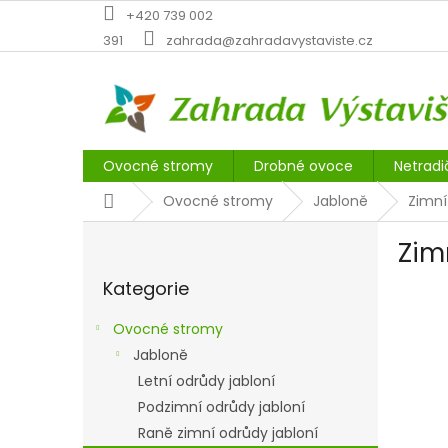
Přejít
+420 739 002
na
391
zahrada@zahradavystaviste.cz
obsah
Ovocné stromy
Drobné ovoce
Netradi
Domů
Ovocné stromy
Jabloně
Zimní
P
Zim
o
Přeskočit
s
Kategorie
kategorie
t
r
Ovocné stromy
a
Jabloně
n
Letní odrůdy jabloní
n
í
Podzimní odrůdy jabloní
p
Raně zimní odrůdy jabloní