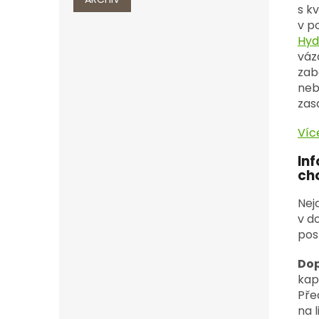
s k
v p
Hyd
váz
zab
neb
zas
Víc
In
ch
Nej
v d
pos
Dop
kap
Pře
na 