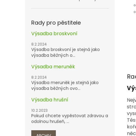
Rady pro pěstitele
Výsadba broskvoní
8.2.2024
Výsadba broskvoní je stejná jako
výsadba běžných o...
Výsadba meruněk
Ra
8.2.2024
Výsadba meruněk je stejná jako
Vý
výsadba běžných ovo...
Výsadba hrušní
Nej
str
10.2.2023
vys
Pokud chcete vypěstovat zdravou a
Těs
odolnou hrušeň, ...
koř
něc
ARCHIV