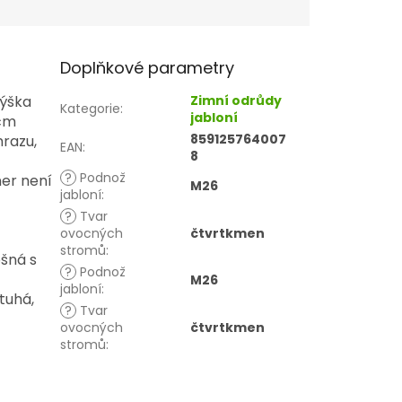
Doplňkové parametry
výška
Zimní odrůdy
Kategorie
:
jabloní
 cm
859125764007
mrazu,
EAN
:
8
?
Podnož
ner není
M26
jabloní
:
?
Tvar
ovocných
čtvrtkmen
stromů
:
ošná s
?
Podnož
M26
jabloní
:
tuhá,
?
Tvar
ovocných
čtvrtkmen
stromů
: