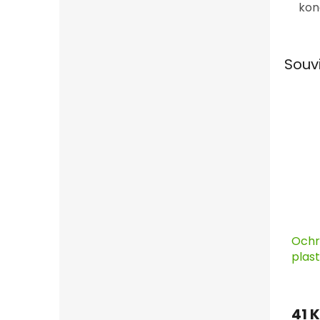
kon
Souv
Ochr
plas
41 