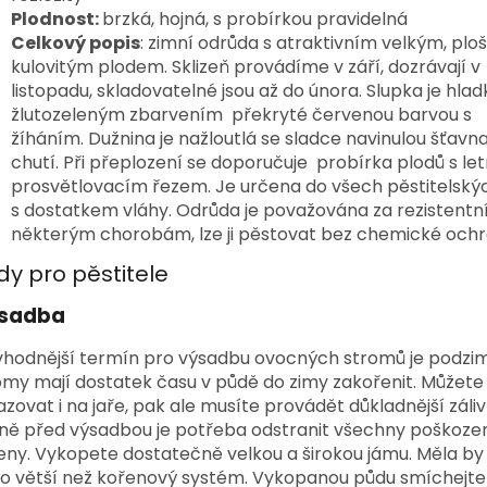
Plodnost:
brzká, hojná, s probírkou pravidelná
Celkový popis
: zimní odrůda s atraktivním velkým, plo
kulovitým plodem. Sklizeň provádíme v září, dozrávají v
listopadu, skladovatelné jsou až do února. Slupka je hlad
žlutozeleným zbarvením překryté červenou barvou s
žíháním. Dužnina je nažloutlá se sladce navinulou šťavn
chutí. Při přeplození se doporučuje probírka plodů s le
prosvětlovacím řezem. Je určena do všech pěstitelský
s dostatkem vláhy. Odrůda je považována za rezistentní
některým chorobám, lze ji pěstovat bez chemické ochr
dy pro pěstitele
sadba
vhodnější termín pro výsadbu ovocných stromů je podzi
omy mají dostatek času v půdě do zimy zakořenit. Můžete
azovat i na jaře, pak ale musíte provádět důkladnější záliv
ně před výsadbou je potřeba odstranit všechny poškoze
eny. Vykopete dostatečně velkou a širokou jámu. Měla by
o větší než kořenový systém. Vykopanou půdu smíchejte