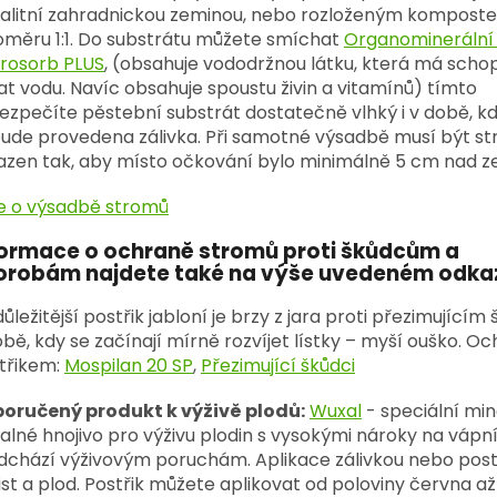
valitní zahradnickou zeminou, nebo rozloženým kompost
oměru 1:1. Do substrátu můžete smíchat
Organominerální 
rosorb PLUS
, (obsahuje vododržnou látku, která má scho
at vodu. Navíc obsahuje spoustu živin a vitamínů) tímto
ezpečíte pěstební substrát dostatečně vlhký i v době, k
ude provedena zálivka. Při samotné výsadbě musí být s
azen tak, aby místo očkování bylo minimálně 5 cm nad z
e o výsadbě stromů
formace o ochraně stromů proti škůdcům a
orobám najdete také na výše uvedeném odka
důležitější postřik jabloní je brzy z jara proti přezimující
obě, kdy se začínají mírně rozvíjet lístky – myší ouško. O
třikem:
Mospilan 20 SP
,
Přezimující škůdci
oručený produkt k výživě plodů:
Wuxal
- speciální min
alné hnojivo pro výživu plodin s vysokými nároky na vápní
dchází výživovým poruchám. Aplikace zálivkou nebo pos
list a plod. Postřik můžete aplikovat od poloviny června až