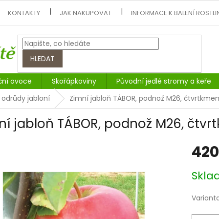
KONTAKTY
JAK NAKUPOVAT
INFORMACE K BALENÍ ROSTLI
HLEDAT
ční ovoce
Skořápkoviny
Původní jedlé stromy a keře
 odrůdy jabloní
Zimní jabloň TÁBOR, podnož M26, čtvrtkme
ní jabloň TÁBOR, podnož M26, čtvr
420
Měrná
Skl
cena:
Variant