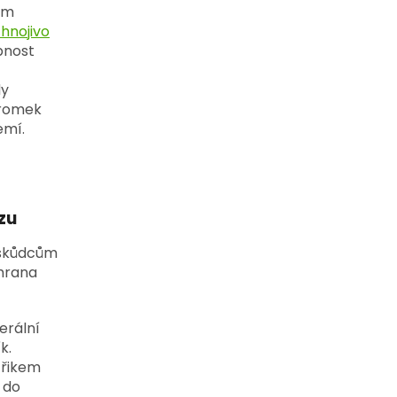
em
hnojivo
pnost
dy
tromek
emí.
zu
m škůdcům
chrana
erální
k.
třikem
 do