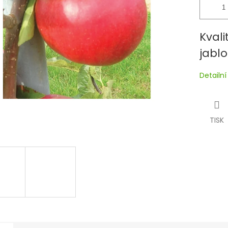
Kvali
jabl
Detailn
TISK