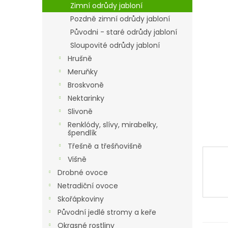
a
Zimní odrůdy jabloní
n
Pozdně zimní odrůdy jabloní
e
Původni - staré odrůdy jabloní
l
Sloupovité odrůdy jabloní
Hrušně
Meruňky
Broskvoně
Nektarinky
Slivoně
Renklódy, slívy, mirabelky,
špendlík
Třešně a třešňovišně
Višně
Drobné ovoce
Netradiční ovoce
Skořápkoviny
Původní jedlé stromy a keře
Okrasné rostliny