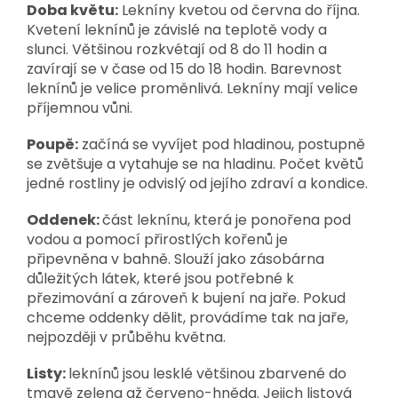
Doba květu:
Lekníny kvetou od června do října.
Kvetení leknínů je závislé na teplotě vody a
slunci. Většinou rozkvétají od 8 do 11 hodin a
zavírají se v čase od 15 do 18 hodin. Barevnost
leknínů je velice proměnlivá. Lekníny mají velice
příjemnou vůni.
Poupě:
začíná se vyvíjet pod hladinou, postupně
se zvětšuje a vytahuje se na hladinu. Počet květů
jedné rostliny je odvislý od jejího zdraví a kondice.
Oddenek:
část leknínu, která je ponořena pod
vodou a pomocí přirostlých kořenů je
připevněna v bahně. Slouží jako zásobárna
důležitých látek, které jsou potřebné k
přezimování a zároveň k bujení na jaře. Pokud
chceme oddenky dělit, provádíme tak na jaře,
nejpozději v průběhu května.
Listy:
leknínů jsou lesklé většinou zbarvené do
tmavě zelena až červeno-hněda. Jejich listová