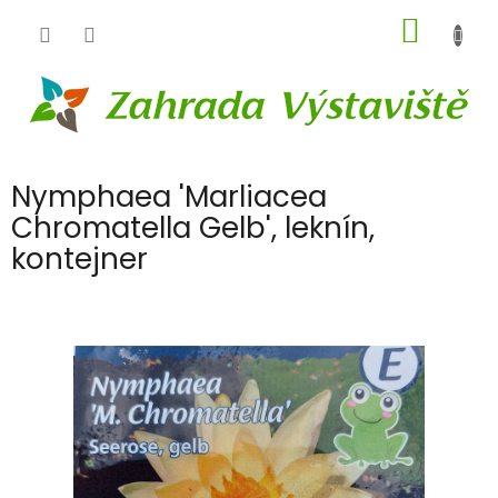
Přejít
NÁKUP
na
obsah
KOŠÍK
Nymphaea 'Marliacea
Chromatella Gelb', leknín,
kontejner