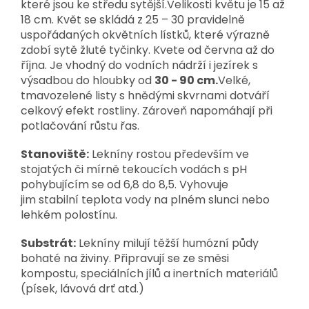
které jsou ke středu sytější.Velikosti květu je 15 až
18 cm. Květ se skládá z 25 – 30 pravidelně
uspořádaných okvětních lístků, které výrazně
zdobí sytě žluté tyčinky. Kvete od června až do
října. Je vhodný do vodních nádrží i jezírek s
výsadbou do hloubky od
30 - 90 cm.
Velké,
tmavozelené listy s hnědými skvrnami dotváří
celkový efekt rostliny. Zároveň napomáhají při
potlačování růstu řas.
Stanoviště:
Lekníny rostou především ve
stojatých či mírně tekoucích vodách s pH
pohybujícím se od 6,8 do 8,5. Vyhovuje
jim stabilní teplota vody na plném slunci nebo
lehkém polostínu.
Substrát:
Lekníny milují těžší humózní půdy
bohaté na živiny. Připravují se ze směsi
kompostu, speciálních jílů a inertních materiálů
(písek, lávová drť atd.)