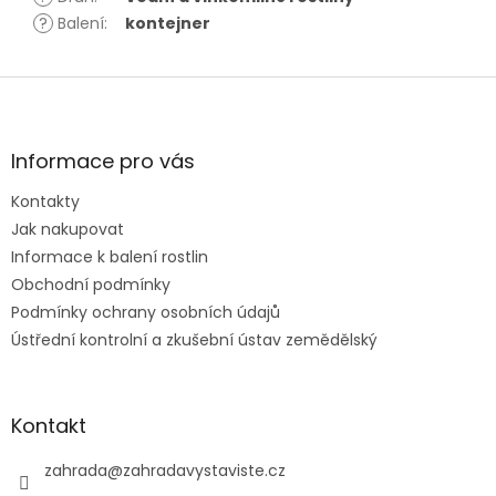
?
Balení
:
kontejner
Z
á
p
a
Informace pro vás
t
Kontakty
í
Jak nakupovat
Informace k balení rostlin
Obchodní podmínky
Podmínky ochrany osobních údajů
Ústřední kontrolní a zkušební ústav zemědělský
Kontakt
zahrada
@
zahradavystaviste.cz