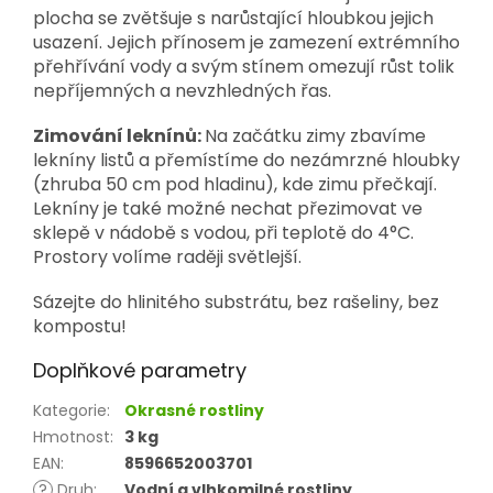
plocha se zvětšuje s narůstající hloubkou jejich
usazení. Jejich přínosem je zamezení extrémního
přehřívání vody a svým stínem omezují růst tolik
nepříjemných a nevzhledných řas.
Zimování leknínů:
Na začátku zimy zbavíme
lekníny listů a přemístíme do nezámrzné hloubky
(zhruba 50 cm pod hladinu), kde zimu přečkají.
Lekníny je také možné nechat přezimovat ve
sklepě v nádobě s vodou, při teplotě do 4°C.
Prostory volíme raději světlejší.
Sázejte do hlinitého substrátu, bez rašeliny, bez
kompostu!
Doplňkové parametry
Kategorie
:
Okrasné rostliny
Hmotnost
:
3 kg
EAN
:
8596652003701
?
Druh
:
Vodní a vlhkomilné rostliny