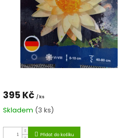
395 Kč
/ ks
Měrná
Skladem
(3 ks)
cena:
Přidat do košíku