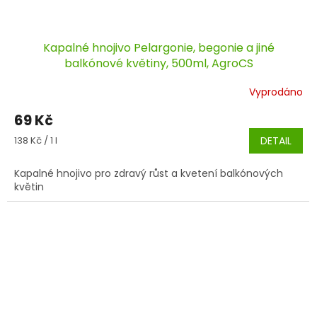
Kapalné hnojivo Pelargonie, begonie a jiné
balkónové květiny, 500ml, AgroCS
Vyprodáno
69 Kč
Měrná
138 Kč / 1 l
DETAIL
cena:
Kapalné hnojivo pro zdravý růst a kvetení balkónových
květin