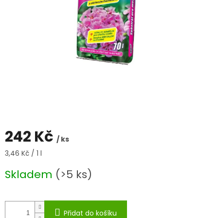
242 Kč
/ ks
Měrná
3,46 Kč / 1 l
cena:
Skladem
(>5 ks)
Přidat do košíku