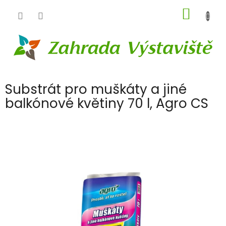
Přejít
NÁKUP
na
obsah
KOŠÍK
Substrát pro muškáty a jiné
balkónové květiny 70 l, Agro CS