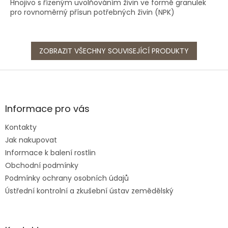
Hnojivo s řízeným uvolňováním živin ve formě granulek
pro rovnoměrný přísun potřebných živin (NPK)
ZOBRAZIT VŠECHNY SOUVISEJÍCÍ PRODUKTY
Z
á
p
a
Informace pro vás
t
Kontakty
í
Jak nakupovat
Informace k balení rostlin
Obchodní podmínky
Podmínky ochrany osobních údajů
Ústřední kontrolní a zkušební ústav zemědělský