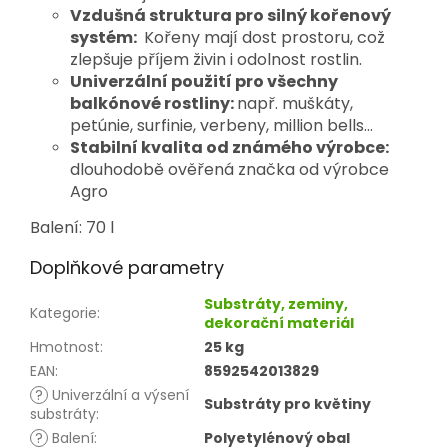
Vzdušná struktura pro silný kořenový
systém:
Kořeny mají dost prostoru, což
zlepšuje příjem živin i odolnost rostlin.
Univerzální použití pro všechny
balkónové rostliny:
např. muškáty,
petúnie, surfinie, verbeny, million bells…
Stabilní kvalita od známého výrobce:
dlouhodobě ověřená značka od výrobce
Agro
Balení: 70 l
Doplňkové parametry
Substráty, zeminy,
Kategorie
:
dekorační materiál
Hmotnost
:
25 kg
EAN
:
8592542013829
?
Univerzální a výsení
Substráty pro květiny
substráty
:
?
Balení
:
Polyetylénový obal