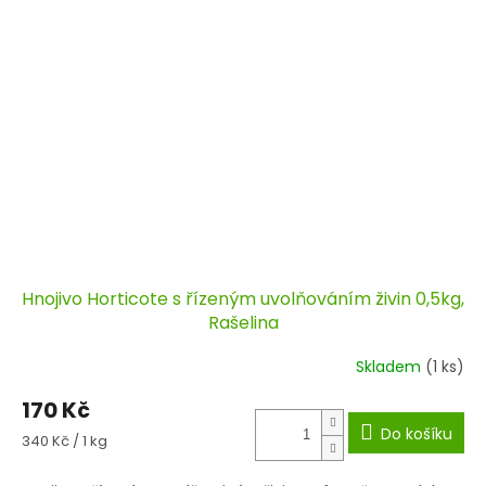
Hnojivo Horticote s řízeným uvolňováním živin 0,5kg,
Rašelina
Skladem
(1 ks)
170 Kč
Do košíku
Měrná
340 Kč / 1 kg
cena: