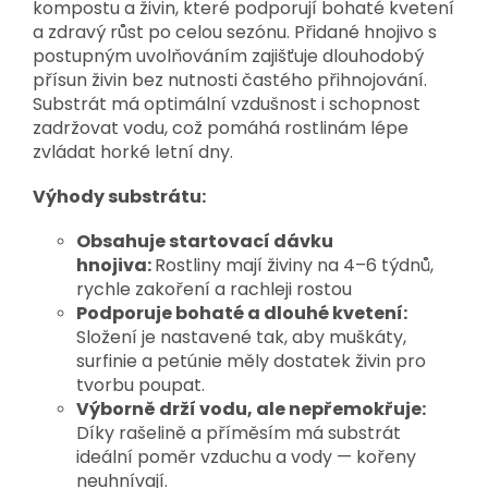
kompostu a živin, které podporují bohaté kvetení
a zdravý růst po celou sezónu. Přidané hnojivo s
postupným uvolňováním zajišťuje dlouhodobý
přísun živin bez nutnosti častého přihnojování.
Substrát má optimální vzdušnost i schopnost
zadržovat vodu, což pomáhá rostlinám lépe
zvládat horké letní dny.
Výhody substrátu:
Obsahuje startovací dávku
hnojiva:
Rostliny mají živiny na 4–6 týdnů,
rychle zakoření a rachleji rostou
Podporuje bohaté a dlouhé kvetení:
Složení je nastavené tak, aby muškáty,
surfinie a petúnie měly dostatek živin pro
tvorbu poupat.
Výborně drží vodu, ale nepřemokřuje:
Díky rašelině a příměsím má substrát
ideální poměr vzduchu a vody — kořeny
neuhnívají.