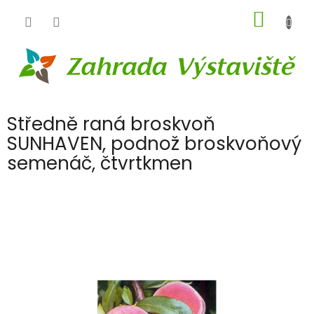
Přejít
NÁKUP
na
obsah
KOŠÍK
Středně raná broskvoň
SUNHAVEN, podnož broskvoňový
semenáč, čtvrtkmen