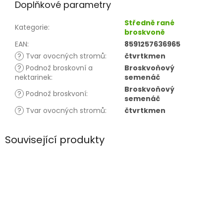
Doplňkové parametry
Středně rané
Kategorie
:
broskvoně
EAN
:
8591257636965
?
Tvar ovocných stromů
:
čtvrtkmen
?
Podnož broskovní a
Broskvoňový
nektarinek
:
semenáč
Broskvoňový
?
Podnož broskvoní
:
semenáč
?
Tvar ovocných stromů
:
čtvrtkmen
Související produkty