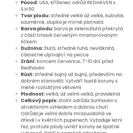
Původ:
USA, kříženec odrůd REDHAVEN x
S.H.50
Tvar plodu:
středně velké až velké, kulovité,
souměrné, slupka je mírně plstnatá
Barva plodu:
barva je zelenožlutá překrytá
z části tmavě červeným mramorovaným
líčkem
Dužnina:
žlutá, středně tuhá, nevláknitá,
částečně ulpívající na pecce
Zrání:
koncem července, 7-10 dní před
Redhaven
Růst:
středně bujný až bujný, především na
dobrém stanovišti. Vytváří husté koruny s
méně rozložitými větvemi
Plodnost:
velká, až velmi velká, pravidelná
Celkový popis:
stolní odrůda Sunhaven s
atraktivním vzhledem a dobrou chutí.
Odrůda je velmi dobře mrazuodolná ve
dřevě i v květních pupenech. Vyžaduje letní
řez, protože plody uvnitř koruny se špatně