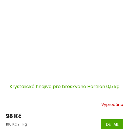
Krystalické hnojivo pro broskvoně Hortilon 0,5 kg
Vyprodáno
98 Kč
Měrná
196 Kč / 1 kg
DETAIL
cena: