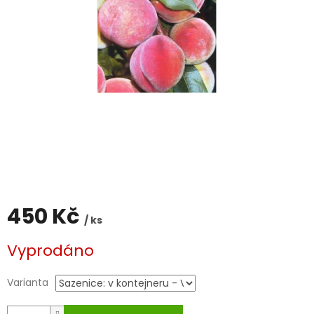
450 Kč
/ ks
Měrná
Vyprodáno
cena:
Varianta