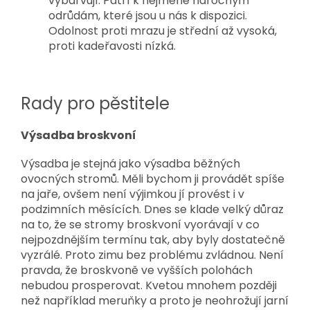
vybarvují. Patří k nejméně náročným
odrůdám, které jsou u nás k dispozici.
Odolnost proti mrazu je střední až vysoká,
proti kadeřavosti nízká.
Rady pro pěstitele
Výsadba broskvoní
Výsadba je stejná jako výsadba běžných
ovocných stromů. Měli bychom ji provádět spíše
na jaře, ovšem není výjimkou jí provést i v
podzimních měsících. Dnes se klade velký důraz
na to, že se stromy broskvoní vyorávají v co
nejpozdnějším termínu tak, aby byly dostatečně
vyzrálé. Proto zimu bez problému zvládnou. Není
pravda, že broskvoně ve vyšších polohách
nebudou prosperovat. Kvetou mnohem později
než například meruňky a proto je neohrožují jarní