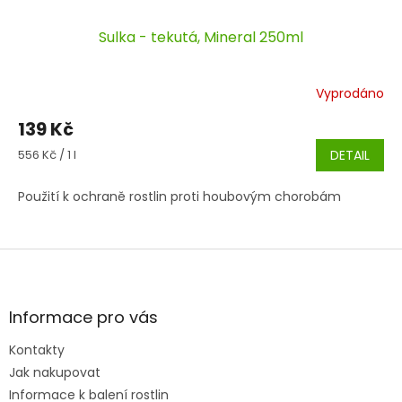
Sulka - tekutá, Mineral 250ml
Vyprodáno
139 Kč
Měrná
556 Kč / 1 l
DETAIL
cena:
Použití k ochraně rostlin proti houbovým chorobám
Z
á
p
a
Informace pro vás
t
Kontakty
í
Jak nakupovat
Informace k balení rostlin