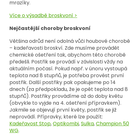
mrazíky.
Více o výsadbě broskvoní >
Nejčastější choroby broskvoní
Většina odrůd není odolná vůči houbové chorobě
– kadeřavosti broskví. Zde musíme provádět
chemické ošetření tak, abychom této chorobě
předešli. Postřik se provádí v závislosti vždy na
aktuálním počasí. Pokud např. v únoru vystoupá
teplota nad 8 stupňů, je potřeba provést první
postřik. Další postřiky pak opakujeme po 14
dnech (za předpokladu, že je opět teplota nad 8
stupňů). Postřiky provádíme až do doby květu
(obvykle to vyjde na 4. ošetření přípravkem).
Jakmile se objevují první květy, postřik se již
neprovádí. Přípravky, které lze použít:
Kadeřavost Stop
,
Optikombi
,
Sulka
,
Champion 50
WG
.