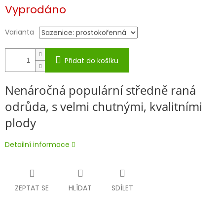
Měrná
Vyprodáno
cena:
Varianta
Přidat do košíku
Nenáročná populární středně raná
odrůda, s velmi chutnými, kvalitními
plody
Detailní informace
ZEPTAT SE
HLÍDAT
SDÍLET