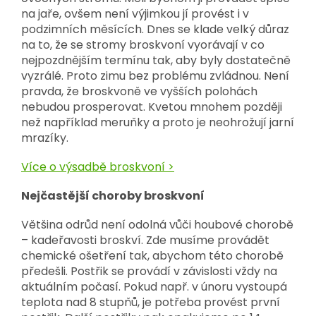
na jaře, ovšem není výjimkou jí provést i v
podzimních měsících. Dnes se klade velký důraz
na to, že se stromy broskvoní vyorávají v co
nejpozdnějším termínu tak, aby byly dostatečně
vyzrálé. Proto zimu bez problému zvládnou. Není
pravda, že broskvoně ve vyšších polohách
nebudou prosperovat. Kvetou mnohem později
než například meruňky a proto je neohrožují jarní
mrazíky.
Více o výsadbě broskvoní >
Nejčastější choroby broskvoní
Většina odrůd není odolná vůči houbové chorobě
– kadeřavosti broskví. Zde musíme provádět
chemické ošetření tak, abychom této chorobě
předešli. Postřik se provádí v závislosti vždy na
aktuálním počasí. Pokud např. v únoru vystoupá
teplota nad 8 stupňů, je potřeba provést první