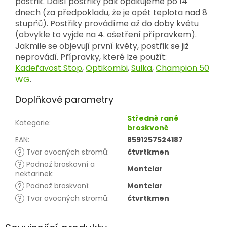
postřik. Další postřiky pak opakujeme po 14
dnech (za předpokladu, že je opět teplota nad 8
stupňů). Postřiky provádíme až do doby květu
(obvykle to vyjde na 4. ošetření přípravkem).
Jakmile se objevují první květy, postřik se již
neprovádí. Přípravky, které lze použít:
Kadeřavost Stop
,
Optikombi
,
Sulka
,
Champion 50
WG
.
Doplňkové parametry
Středně rané
Kategorie
:
broskvoně
EAN
:
8591257524187
?
Tvar ovocných stromů
:
čtvrtkmen
?
Podnož broskovní a
Montclar
nektarinek
:
?
Podnož broskvoní
:
Montclar
?
Tvar ovocných stromů
:
čtvrtkmen