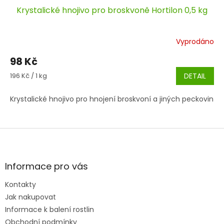
Krystalické hnojivo pro broskvoně Hortilon 0,5 kg
Vyprodáno
98 Kč
Měrná
196 Kč / 1 kg
DETAIL
cena:
Krystalické hnojivo pro hnojení broskvoní a jiných peckovin
Z
á
p
a
Informace pro vás
t
Kontakty
í
Jak nakupovat
Informace k balení rostlin
Obchodní podmínky