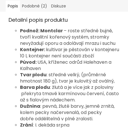
Popis
Podobné (2)
Diskuze
Detailní popis produktu
Podnož: Montclar
– roste středně bujně,
tvoří kvalitní kořenový systém, stromky
nevyžadují oporu a odolávají mrazu i suchu
Kontejner:
kultivar je pěstován v kontejneru
10 l, kontejner není součásti zboží
Původ:
USA, kříženec odrůd Halehaven a
Kalhaven
Tvar plodu
: středně velký, (průměrné
hmotnost 180 g), tvar je kulovitý až oválný,
Barva plodu
: žlutá a je více jak z poloviny
překryta tmavě karmínovou červení, často
až s fialovým nádechem.
Dužnina
: pevná, žluté barvy, jemně zrnitá,
kolem pecky načervenalá, od pecky
dobře oddělitelná v plné zralosti.
Zrání
: I. dekáda srpna