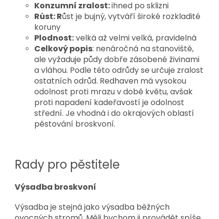
Konzumní zralost:
ihned po sklizni
Růst: R
ůst je bujný, vytváří široké rozkladité
koruny
Plodnost:
velká až velmi velká, pravidelná
Celkový popis
: nenáročná na stanoviště,
ale vyžaduje půdy dobře zásobené živinami
a vláhou. Podle této odrůdy se určuje zralost
ostatních odrůd. Redhaven má vysokou
odolnost proti mrazu v době květu, avšak
proti napadení kadeřavostí je odolnost
střední. Je vhodná i do okrajových oblastí
pěstování broskvoní.
Rady pro pěstitele
Výsadba broskvoní
Výsadba je stejná jako výsadba běžných
ovocných stromů. Měli bychom ji provádět spíše