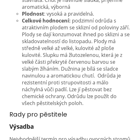
šťavnatá. Chuť je navinule sladká, příjemně
aromatická, výborná
Plodnost
: vysoká a pravidelná.
Celkové hodnocení:
podzimní odrůda s
atraktivním plodem se sklizní od poloviny září.
Plody se dají konzumovat ihned po sklizni a se
skladovatelností do listopadu. Plody má
středně velké až velké, kulovité až ploše
kulovité. Slupku má žlutozelenou, která je z
velké části překryté červenou barvou se
slabým žíháním. Dužnina je bílá se sladce
navinulou a aromatickou chutí. Odrůda je
rezistentní proti strupovitosti a málo
náchylná vůči padlí. Lze jí pěstovat bez
chemické ochrany. Odrůdu lze použít do
všech pěstitelských poloh.
Rady pro pěstitele
Výsadba
Nejvhodnější termín pro výsadbu ovocných stromů