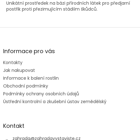
Unikátní prostředek na bázi přírodních látek pro předjarní
postřik proti přezimujícím stádiím škůdců.
Z
á
p
a
Informace pro vás
t
Kontakty
í
Jak nakupovat
Informace k balení rostlin
Obchodní podmínky
Podmínky ochrany osobních údajů
Ústřední kontrolní a zkušební ústav zemědělský
Kontakt
zahrada
@
zahradavystaviste.cz