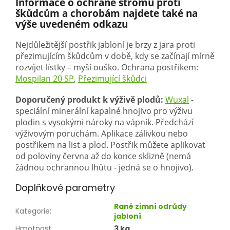
Informace o ochraně stromů proti
škůdcům a chorobám najdete také na
výše uvedeném odkazu
Nejdůležitější postřik jabloní je brzy z jara proti
přezimujícím škůdcům v době, kdy se začínají mírně
rozvíjet lístky – myší ouško. Ochrana postřikem:
Mospilan 20 SP
,
Přezimující škůdci
Doporučený produkt k výživě plodů:
Wuxal
-
speciální minerální kapalné hnojivo pro výživu
plodin s vysokými nároky na vápník. Předchází
výživovým poruchám. Aplikace zálivkou nebo
postřikem na list a plod. Postřik můžete aplikovat
od poloviny června až do konce sklizně (nemá
žádnou ochrannou lhůtu - jedná se o hnojivo).
Doplňkové parametry
Raně zimní odrůdy
Kategorie
:
jabloní
Hmotnost
:
3 kg