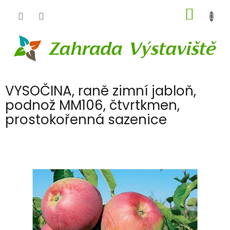
Přejít
NÁKUP
na
obsah
KOŠÍK
VYSOČINA, raně zimní jabloň,
podnož MM106, čtvrtkmen,
prostokořenná sazenice