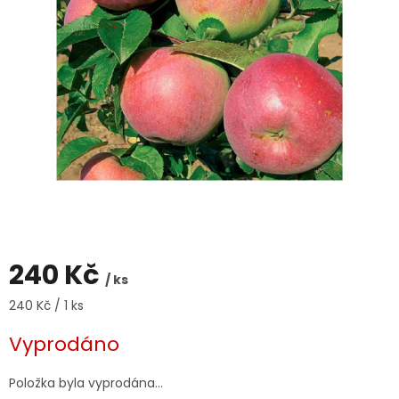
240 Kč
/ ks
Měrná
240 Kč / 1 ks
cena:
Vyprodáno
Položka byla vyprodána…