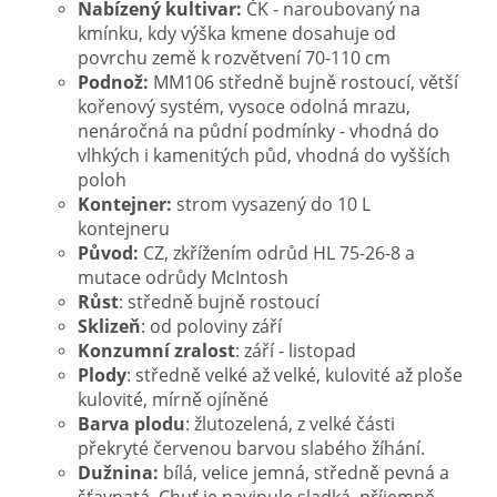
Nabízený kultivar:
ČK - naroubovaný na
kmínku, kdy výška kmene dosahuje od
povrchu země k rozvětvení 70-110 cm
Podnož:
MM106 středně bujně rostoucí, větší
kořenový systém, vysoce odolná mrazu,
nenáročná na půdní podmínky - vhodná do
vlhkých i kamenitých půd, vhodná do vyšších
poloh
Kontejner:
strom vysazený do 10 L
kontejneru
Původ:
CZ, zkřížením odrůd HL 75-26-8 a
mutace odrůdy McIntosh
Růst
: středně bujně rostoucí
Sklizeň
: od poloviny září
Konzumní zralost
: září - listopad
Plody
: středně velké až velké, kulovité až ploše
kulovité, mírně ojíněné
Barva plodu
: žlutozelená, z velké části
překryté červenou barvou slabého žíhání.
Dužnina:
bílá, velice jemná, středně pevná a