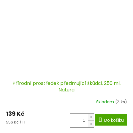
Přírodní prostředek přezimující škůdci, 250 ml,
Natura
Skladem
(3 ks)
139 Kč
Do košíku
Měrná
556 Kč / 1 l
cena: