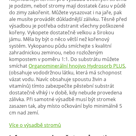
je podzim, neboť stromy mají dostatek času v půdě
do zimy zakořenit. Můžete vysazovat i na jaře, pak
ale musíte provádět důkladnější zálivku. Těsně před
výsadbou je potřeba odstranit všechny poškozené
kořeny. Vykopete dostatečně velkou a širokou
jámu. Měla by být o něco větší než kořenový
systém. Vykopanou půdu smíchejte s kvalitní
zahradnickou zeminou, nebo rozloženým
kompostem v poměru 1:1. Do substrátu můžete
smíchat
Organominerální hnojivo Hydrosorb PLUS
,
(obsahuje vododržnou látku, která má schopnost
vázat vodu. Navíc obsahuje spoustu živin a
vitamínů) tímto zabezpečíte pěstební substrát
dostatečně vlhký i v době, kdy nebude provedena
zálivka. Při samotné výsadbě musí být stromek
zasazen tak, aby místo očkování bylo minimálně 5
cm nad zemí.
Více o výsadbě stromů