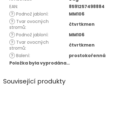
EAN
:
8591257498884
?
Podnož jabloní
:
MM106
?
Tvar ovocných
čtvrtkmen
stromů
:
?
Podnož jabloní
:
MM106
?
Tvar ovocných
čtvrtkmen
stromů
:
?
Balení
:
prostokořenná
Položka byla vyprodána…
Související produkty