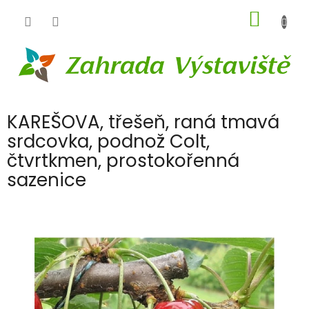
Přejít
NÁKUP
na
obsah
KOŠÍK
KAREŠOVA, třešeň, raná tmavá
srdcovka, podnož Colt,
čtvrtkmen, prostokořenná
sazenice