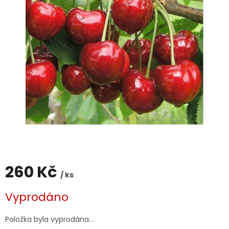
260 Kč
/ ks
Měrná
Vyprodáno
cena:
Položka byla vyprodána…