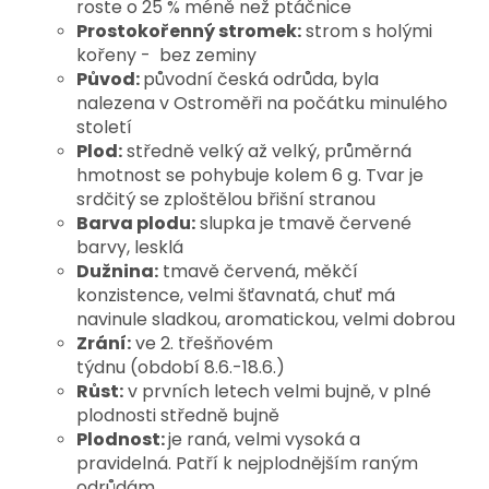
roste o 25 % méně než ptáčnice
Prostokořenný stromek:
strom s holými
kořeny - bez zeminy
Původ:
původní česká odrůda, byla
nalezena v Ostroměři na počátku minulého
století
Plod:
středně velký až velký, průměrná
hmotnost se pohybuje kolem 6 g. Tvar je
srdčitý se zploštělou břišní stranou
Barva plodu:
slupka je tmavě červené
barvy, lesklá
Dužnina:
tmavě červená, měkčí
konzistence, velmi šťavnatá, chuť má
navinule sladkou, aromatickou, velmi dobrou
Zrání:
ve 2. třešňovém
týdnu (období 8.6.-18.6.)
Růst:
v prvních letech velmi bujně, v plné
plodnosti středně bujně
Plodnost:
je raná, velmi vysoká a
pravidelná. Patří k nejplodnějším raným
odrůdám