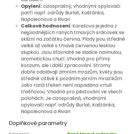
Opylení:
cizosprašný, vhodnými opylovači
patří např. odrůdy Burlat, Kaštánka,
Napoleonova a Rivan
Celkové hodnocení:
Karešova je
jedna z
nejplodnějších raných
tmavých
srdcovek se
sklizní na začátku června. Plody jsou středně
velké až velké s tmavě červenou lesklou
slupkou. Jsou šťavnaté se sladce navinulou,
aromatickou chutí. Vhodná pro přímý
konzum, ale i další zpracování. Stromy
dobře odolávají zimním mrazům,
květy jsou
středně citlivé k pozdním jarním mrazíkům.
Jako raná třešeň není napadána vrtulí
třešňovou. Vhodná pro pěstování ve všech
polohách. Je cizosprašná, vhodnými
opylovači např. odrůdy Burlat, Kaštánka,
Napoleonova a Rivan
Doplňkové parametry