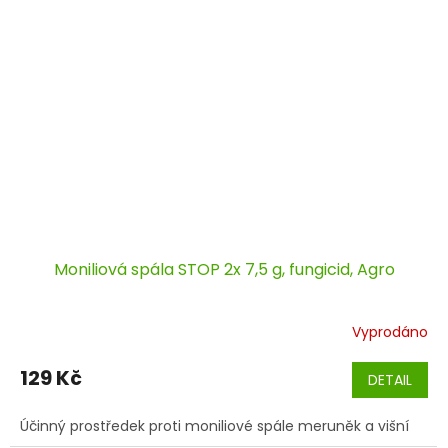
Moniliová spála STOP 2x 7,5 g, fungicid, Agro
Vyprodáno
129 Kč
DETAIL
Účinný prostředek proti moniliové spále meruněk a višní