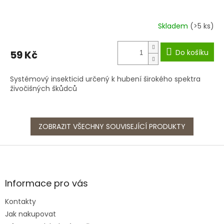
Skladem
(>5 ks)
Do košíku
59 Kč
Systémový insekticid určený k hubení širokého spektra
živočišných škůdců
ZOBRAZIT VŠECHNY SOUVISEJÍCÍ PRODUKTY
Z
á
p
a
Informace pro vás
t
Kontakty
í
Jak nakupovat