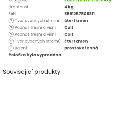
Kategorie
:
Rané tmavé srdcovky
Hmotnost
:
4 kg
EAN
:
8591257508811
?
Tvar ovocných stromů
:
čtvrtkmen
?
Podnož třešní a višní
:
Colt
?
Podnož třešní a višní
:
Colt
?
Tvar ovocných stromů
:
čtvrtkmen
?
Balení
:
prostokořenná
Položka byla vyprodána…
Související produkty