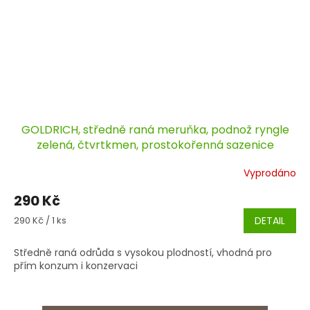
GOLDRICH, středně raná meruňka, podnož ryngle
zelená, čtvrtkmen, prostokořenná sazenice
Vyprodáno
290 Kč
Měrná
290 Kč / 1 ks
DETAIL
cena:
Středně raná odrůda s vysokou plodností, vhodná pro
přím konzum i konzervaci