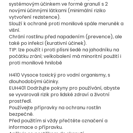
systémovým účinkem ve formě granulí s 2
novými účinnými látkami (minimální riziko
vytvoření rezistence).
Slouží k ochraně proti moniliové spále meruněk a
višní.
Chrání rostlinu před napadením (prevence), ale
také po infekci (kurativní účinek).
TIP: lze použít i proti plísni šedé na jahodníku na
počátku zrání; velkobalení má minoritní použití i
proti moniliové hnilobě
H410 Vysoce toxický pro vodní organismy, s
dlouhodobými účinky.
EUH401 Dodržujte pokyny pro používání, abyste
se vyvarovali rizik pro lidské zdraví a životní
prostředí.
Používejte přípravky na ochranu rostlin
bezpečně.
Před použitím si vždy přečtěte označení a
informace o přípravku.