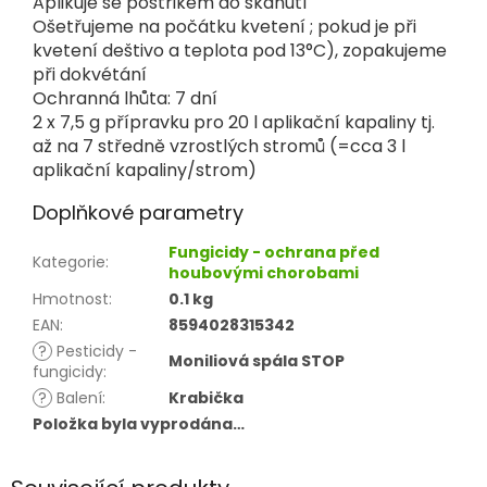
Aplikuje se postřikem do skanutí
Ošetřujeme na počátku kvetení ; pokud je při
kvetení deštivo a teplota pod 13°C), zopakujeme
při dokvétání
Ochranná lhůta: 7 dní
2 x 7,5 g přípravku pro 20 l aplikační kapaliny tj.
až na 7 středně vzrostlých stromů (=cca 3 l
aplikační kapaliny/strom)
Doplňkové parametry
Fungicidy - ochrana před
Kategorie
:
houbovými chorobami
Hmotnost
:
0.1 kg
EAN
:
8594028315342
?
Pesticidy -
Moniliová spála STOP
fungicidy
:
?
Balení
:
Krabička
Položka byla vyprodána…