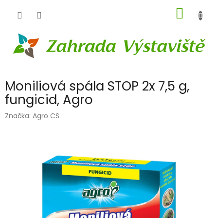
Přejít
NÁKUP
na
obsah
KOŠÍK
Moniliová spála STOP 2x 7,5 g,
fungicid, Agro
Značka:
Agro CS