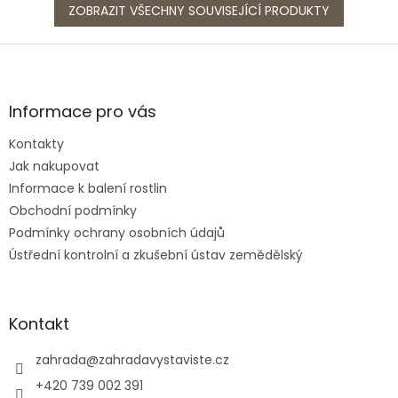
ZOBRAZIT VŠECHNY SOUVISEJÍCÍ PRODUKTY
Z
á
p
a
Informace pro vás
t
Kontakty
í
Jak nakupovat
Informace k balení rostlin
Obchodní podmínky
Podmínky ochrany osobních údajů
Ústřední kontrolní a zkušební ústav zemědělský
Kontakt
zahrada
@
zahradavystaviste.cz
+420 739 002 391