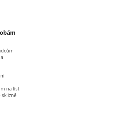
orobám
škůdcům
na
lní
m na list
 sklizně