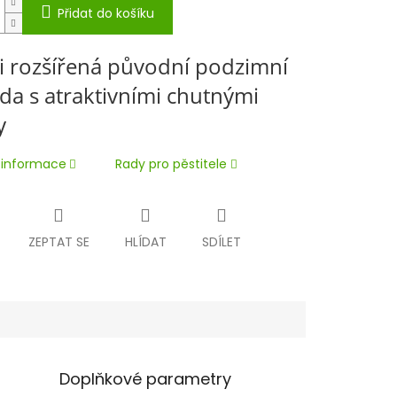
Přidat do košíku
i rozšířená původní podzimní
da s atraktivními chutnými
y
í informace
Rady pro pěstitele
ZEPTAT SE
HLÍDAT
SDÍLET
Doplňkové parametry