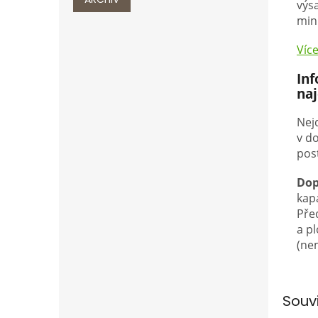
výs
min
Víc
In
na
Nejd
v do
pos
Dop
kap
Pře
a p
(ne
Souv