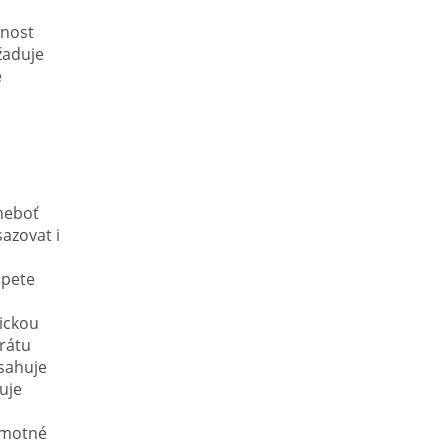
lnost
yžaduje
e
neboť
azovat i
d
opete
ickou
rátu
bsahuje
uje
samotné