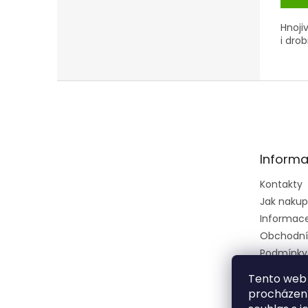
Hnoji
i dro
Z
á
p
a
t
Informa
í
Kontakty
Jak naku
Informace 
Obchodní
Podmínky
osobních 
Tento web 
Ústřední k
procházení
zkušební 