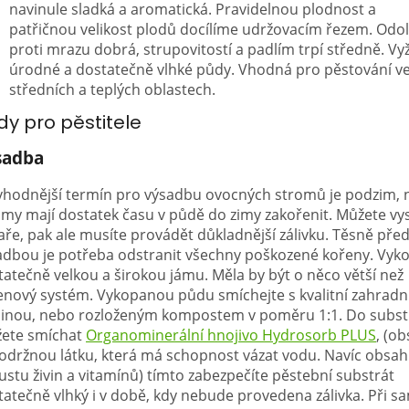
navinule sladká a aromatická. Pravidelnou plodnost a
patřičnou velikost plodů docílíme udržovacím řezem. Odo
proti mrazu dobrá, strupovitostí a padlím trpí středně. V
úrodné a dostatečně vlhké půdy. Vhodná pro pěstování v
středních a teplých oblastech.
dy pro pěstitele
sadba
vhodnější termín pro výsadbu ovocných stromů je podzim, 
omy mají dostatek času v půdě do zimy zakořenit. Můžete vys
aře, pak ale musíte provádět důkladnější zálivku. Těsně pře
adbou je potřeba odstranit všechny poškozené kořeny. Vyk
tatečně velkou a širokou jámu. Měla by být o něco větší než
enový systém. Vykopanou půdu smíchejte s kvalitní zahradn
inou, nebo rozloženým kompostem v poměru 1:1. Do subst
ete smíchat
Organominerální hnojivo Hydrosorb PLUS
, (o
održnou látku, která má schopnost vázat vodu. Navíc obsah
ustu živin a vitamínů) tímto zabezpečíte pěstební substrát
tatečně vlhký i v době, kdy nebude provedena zálivka. Při 