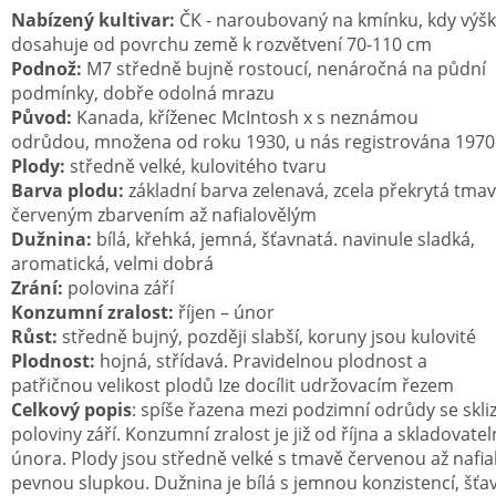
Nabízený kultivar:
ČK - naroubovaný na kmínku, kdy výš
dosahuje od povrchu země k rozvětvení 70-110 cm
Podnož:
M7 středně bujně rostoucí, nenáročná na půdní
podmínky, dobře odolná mrazu
Původ:
Kanada, kříženec McIntosh x s neznámou
odrůdou, množena od roku 1930, u nás registrována 1970
Plody:
středně velké, kulovitého tvaru
Barva plodu:
základní barva zelenavá, zcela překrytá tma
červeným zbarvením až nafialovělým
Dužnina:
bílá, křehká, jemná, šťavnatá. navinule sladká,
aromatická, velmi dobrá
Zrání:
polovina září
Konzumní zralost:
říjen – únor
Růst:
středně bujný, později slabší, koruny jsou kulovité
Plodnost:
hojná, střídavá. Pravidelnou plodnost a
patřičnou velikost plodů Ize docílit udržovacím řezem
Celkový popis
: spíše řazena mezi podzimní odrůdy se skli
poloviny září. Konzumní zralost je již od října a skladovate
února. Plody jsou středně velké s tmavě červenou až nafia
pevnou slupkou. Dužnina je bílá s jemnou konzistencí, šťa