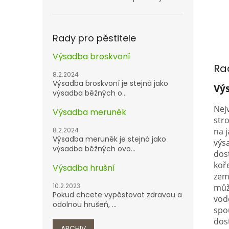
Rady pro pěstitele
Výsadba broskvoní
Ra
8.2.2024
Výsadba broskvoní je stejná jako
Vý
výsadba běžných o...
Nej
Výsadba meruněk
str
8.2.2024
na j
Výsadba meruněk je stejná jako
výs
výsadba běžných ovo...
dos
koř
Výsadba hrušní
zem
10.2.2023
můž
Pokud chcete vypěstovat zdravou a
vod
odolnou hrušeň, ...
spo
dos
ARCHIV