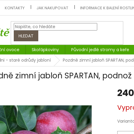
KONTAKTY
JAK NAKUPOVAT
INFORMACE K BALENÍ ROSTLI
HLEDAT
ční ovoce
Skořápkoviny
Původní jedlé stromy a keře
ni - staré odrůdy jabloní
Pozdně zimní jabloň SPARTAN, po
dně zimní jabloň SPARTAN, podnož 
240
Měrná
Vypr
cena:
Variant