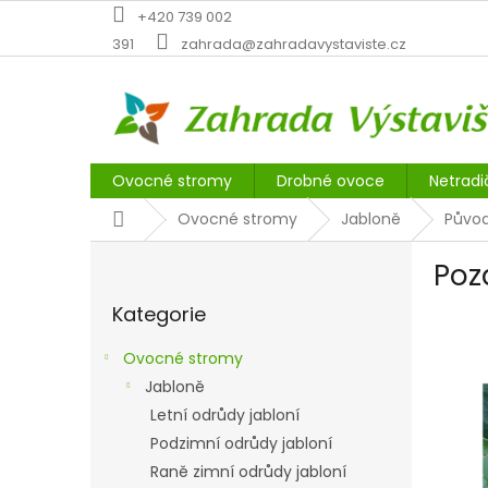
Přejít
+420 739 002
na
391
zahrada@zahradavystaviste.cz
obsah
Ovocné stromy
Drobné ovoce
Netradi
Domů
Ovocné stromy
Jabloně
Původ
P
Poz
o
Přeskočit
s
Kategorie
kategorie
t
r
Ovocné stromy
a
Jabloně
n
Letní odrůdy jabloní
n
í
Podzimní odrůdy jabloní
p
Raně zimní odrůdy jabloní