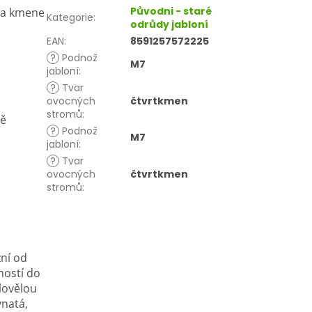
Původni - staré
ka kmene
Kategorie
:
odrůdy jabloní
EAN
:
8591257572225
?
Podnož
M7
jabloní
:
?
Tvar
ovocných
čtvrtkmen
stromů
:
vě
?
Podnož
M7
jabloní
:
?
Tvar
ovocných
čtvrtkmen
stromů
:
zní od
lností do
lovělou
vnatá,