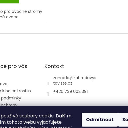
vo pro ovocné stromy
bné ovoce
ce pro vás
Kontakt
zahrada
@
zahradavys
taviste.cz
povat
k balení rostlin
+420 739 002 391
 podmínky
 ochrany
údajů
používá soubory cookie. Dalším
ontrolní a
Odmítnout
S
m tohoto webu vyjadřujete
ústav