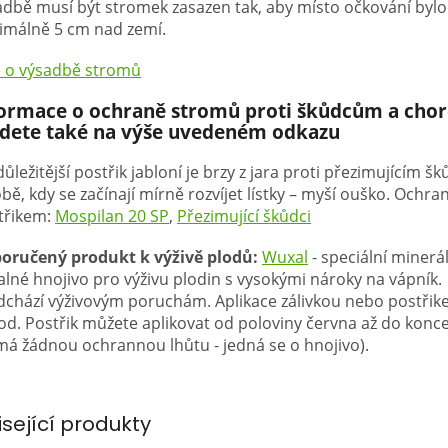
adbě musí být stromek zasazen tak, aby místo očkování bylo
imálně 5 cm nad zemí.
e o výsadbě stromů
formace o ochraně stromů proti škůdcům a ch
jdete také na výše uvedeném odkazu
ůležitější postřik jabloní je brzy z jara proti přezimujícím 
bě, kdy se začínají mírně rozvíjet lístky – myší ouško. Ochra
třikem:
Mospilan 20 SP
,
Přezimující škůdci
oručený produkt k výživě plodů:
Wuxal
- speciální minerá
alné hnojivo pro výživu plodin s vysokými nároky na vápník.
dchází výživovým poruchám. Aplikace zálivkou nebo postřike
lod. Postřik můžete aplikovat od poloviny června až do konce
má žádnou ochrannou lhůtu - jedná se o hnojivo).
isející produkty