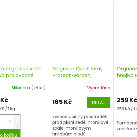
rální granulované
Magnicur Quick 15ml,
Organo-
ivo pro ovocné
Protect Garden,
hnojivo 
my a drobné ovoce,
fungicid
Hortus, 1
Skladem
(>5 ks)
Vyprodáno
, AGRO
 Kč
259 K
165 Kč
DETAIL
á
Měrná
Kč / 1 kg
259 Kč / 1 
cena:
vysoce účinný prostředek
proti plísni šedé, moniliové
Pomocná 
spále, moniliovým
zadržení
hnilobám plodů
o košíku