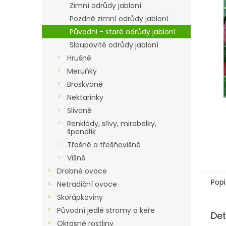
a
Zimní odrůdy jabloní
n
Pozdně zimní odrůdy jabloní
e
Původni - staré odrůdy jabloní
l
Sloupovité odrůdy jabloní
Hrušně
Meruňky
Broskvoně
Nektarinky
Slivoně
Renklódy, slívy, mirabelky,
špendlík
Třešně a třešňovišně
Višně
Drobné ovoce
Popi
Netradiční ovoce
Skořápkoviny
Původní jedlé stromy a keře
Det
Okrasné rostliny