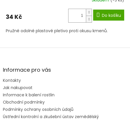
Skladem
(>5 ks)
Do košíku
34 Kč
Pružné odolné plastové pletivo proti okusu kmenů.
Z
á
p
a
Informace pro vás
t
Kontakty
í
Jak nakupovat
Informace k balení rostlin
Obchodní podmínky
Podmínky ochrany osobních údajů
Ústřední kontrolní a zkušební ústav zemědělský