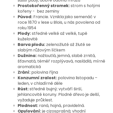
sušší půdy, dobře odolná mrazu
Prostokořenný
stromek
:
strom s holými
kořeny - bez zeminy
Původ:
Francie. Vznikla jako semenáč v
roce 1870 v lese u Blois, u nás povolena od
roku 1954
Plody:
středně velké až velké, tupě
kuželovité
Barva plodu:
zelenožluté až žluté se
slabým růžovým líčkem
Dužnina:
nažloutlá, jemná, slabě zrnitá,
šťavnatá, téměř rozplývavá, nasládlá, mírně
aromatická
Zrání:
polovina října
Konzumní zralost:
polovina listopadu –
leden, v chladírně déle
Růst:
středně bujný; vytváří širší,
jehlancovité koruny. Plodné dřevo je delší,
vyžaduje průklest.
Plodnost:
raná, hojná, pravidelná.
Opylování:
je cizosprašná; vhodní