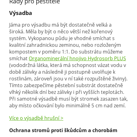
Rady pro pěstitele
Výsadba
Jáma pro výsadbu má být dostatečně velká a
široká. Měla by být o něco větší než kořenový
systém. Vykopanou půdu je vhodné smíchat s
kvalitní zahradnickou zeminou, nebo rozloženým
kompostem v poměru 1:1. Do substrátu můžeme
smíchat
Organominerální hnojivo Hydrosorb PLUS
(vododržná látka, která má schopnost vázat vodu v
době zálivky a následně ji postupně uvolňuje k
rostlinám, zároveň jsou v ní také rozpuštěné živiny).
Tímto zabezpečíme pěstební substrát dostatečně
vlhký několik dní bez zálivky i při vyšších teplotách.
Při samotné výsadbě musí být stromek zasazen tak,
aby místo očkování bylo minimálně 5 cm nad zemí.
Více o výsadbě hrušní >
Ochrana stromů proti škůdcům a chorobám