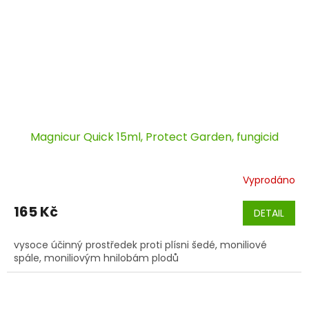
Magnicur Quick 15ml, Protect Garden, fungicid
Vyprodáno
165 Kč
DETAIL
vysoce účinný prostředek proti plísni šedé, moniliové
spále, moniliovým hnilobám plodů