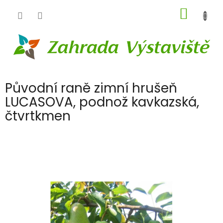
Přejít
NÁKUP
na
obsah
KOŠÍK
Původní raně zimní hrušeň
LUCASOVA, podnož kavkazská,
čtvrtkmen