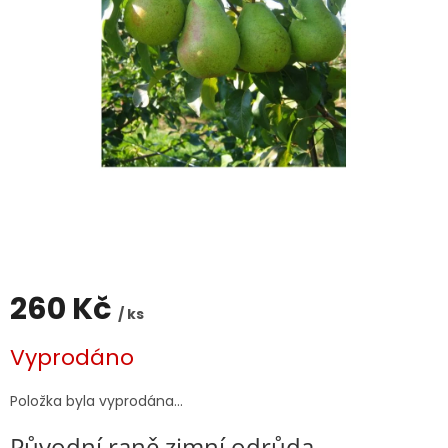
260 Kč
/ ks
Měrná
Vyprodáno
cena:
Položka byla vyprodána…
Původní raně zimní odrůda