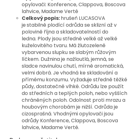
opylovači: Konference, Clappova, Boscova
lahvice, Madame Verté
Celkový popis:
hrušeň LUCASOVA
je
stabilně plodící odrůda se sklizní až v
polovině října a skladovatelností do
ledna. Plody jsou středně velké až velké
kuželovitého tvaru. Má žlutozeleně
vybarvenou slupku se slabým růžovým
líčkem. Dužnina je nažloutlá, jemná, se
sladce navinulou chutí, mírně aromatická,
velmi dobrá. Je vhodná ke skladování a
přímému konzumu. Vyžaduje středně těžké
půdy, dostatečně vlhké. Odrůdu lze použít
do středních a teplých poloh, nebo vyšších
chráněných poloh. Odolnost proti mrazu a
houbovým chorobám je nižší. Odrůda je
cizosprašná. Vhodnými opylovači jsou
odrůdy Konference, Clappova, Boscova
lahvice, Madame Verté.