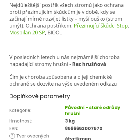
Nejdůležitější postřik všech stromů jako ochrana
proti přezimujícím škůdcům je v době, kdy se
začínají mírně rozvíjet lístky – myší ouško (strom
umýt). Ochrana postřikem:
Přezimující škůdci Stop
,
Mospilan 20 SP
, BIOOL
V posledních letech u nás nejznámější choroba
napadající stromy hrušní -
Rez hrušňová
Čím je choroba způsobena a o její chemické
ochraně se dozvíte na výše uvedeném odkazu
Doplňkové parametry
Původní - staré odrůdy
Kategorie
:
hrušní
Hmotnost
:
3 kg
EAN
:
8596652007570
?
Tvar ovocných
čtvrtkmen