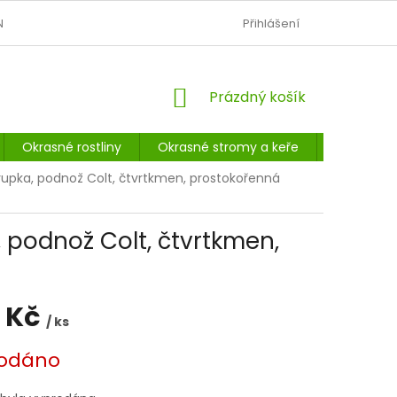
N
OBCHODNÍ PODMÍNKY
PODMÍNKY OCHRANY OSOBNÍCH Ú
Přihlášení
NÁKUPNÍ
Prázdný košík
KOŠÍK
Okrasné rostliny
Okrasné stromy a keře
Listnaté 
rupka, podnož Colt, čtvrtkmen, prostokořenná
 podnož Colt, čtvrtkmen,
 Kč
/ ks
odáno