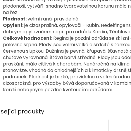
plodonoši, vytváří snadno tvarovatelnou korunu málo 
na řez
Plodnost:
velmi raná, pravidelná
Opylení:
je cizosprašná, opylovači - Rubin, Hedelfingensk
dobrým opylovačem např. pro odrůdu Kordia, Těchlova
Celkové hodnocení:
Regina je
pozdní odrůda se sklizní 
polovině srpna.
Plody jsou velmi velké a srdčité s tenko
červenou slupkou. Dužnina je pevná, křupavá, šťavnatá 
chuťově vyrovnaná. Šťáva barví středně. Plody jsou odo
praskání, málo citlivá k chorobám. Nenáročná na klima 
stanoviště, vhodná do chladnějších a klimaticky drsnějš
podmínek. Plodnost je brzká, pravidelná a velmi úrodná.
cizosprašná, pro výsadby bývá doporučovaná v kombin
Kordií nebo jinými pozdně kvetoucími odrůdami
isející produkty