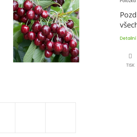
Položka
Pozd
všech
Detailn
TISK