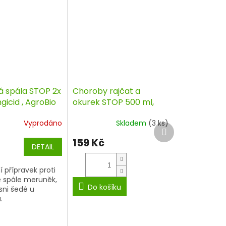
á spála STOP 2x
Choroby rajčat a
ngicid , AgroBio
okurek STOP 500 ml,
fungicid, Agro
Vyprodáno
Skladem
(3 ks)
Další
produkt
159 Kč
DETAIL
í přípravek proti
é spále meruněk,
Do košíku
ísni šedé u
.