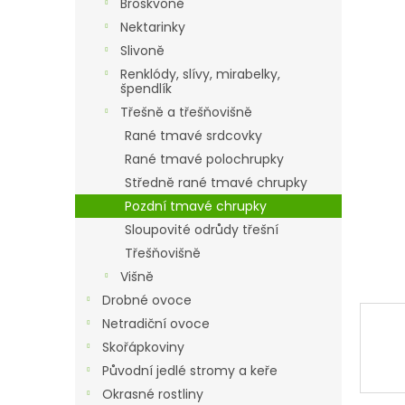
p
Broskvoně
a
Nektarinky
n
Slivoně
e
Renklódy, slívy, mirabelky,
l
špendlík
Třešně a třešňovišně
Rané tmavé srdcovky
Rané tmavé polochrupky
Středně rané tmavé chrupky
Pozdní tmavé chrupky
Sloupovité odrůdy třešní
Třešňovišně
Višně
Drobné ovoce
Netradiční ovoce
Skořápkoviny
Původní jedlé stromy a keře
Okrasné rostliny