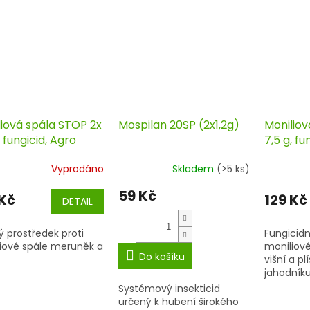
liová spála STOP 2x
Mospilan 20SP (2x1,2g)
Moniliov
, fungicid, Agro
7,5 g, fu
Signum
Vyprodáno
Skladem
(>5 ks)
59 Kč
 Kč
129 Kč
DETAIL
ý prostředek proti
Fungicidn
iové spále meruněk a
moniliov
Do košíku
višní a pl
jahodníku
Systémový insekticid
určený k hubení širokého