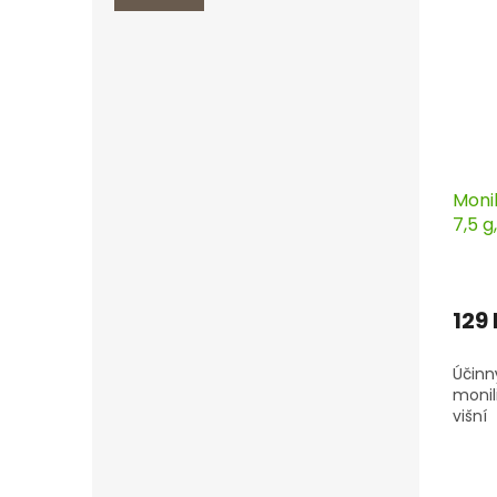
Moni
7,5 g
129
Účinn
monil
višní