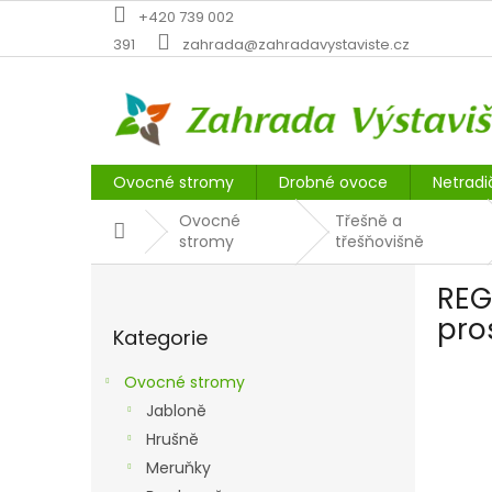
Přejít
+420 739 002
na
391
zahrada@zahradavystaviste.cz
obsah
Ovocné stromy
Drobné ovoce
Netradi
Ovocné
Třešně a
Domů
stromy
třešňovišně
P
REG
o
Přeskočit
s
pro
Kategorie
kategorie
t
r
Ovocné stromy
a
Jabloně
n
Hrušně
n
í
Meruňky