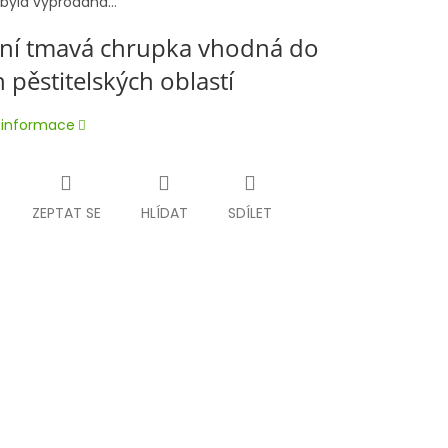
 byla vyprodána…
ní tmavá chrupka vhodná do
 pěstitelských oblastí
í informace
ZEPTAT SE
HLÍDAT
SDÍLET