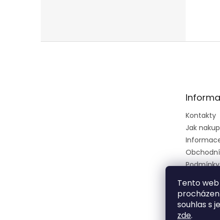
Z
á
p
a
t
Informa
í
Kontakty
Jak naku
Informace 
Obchodní
Podmínky
osobních 
Tento web 
Ústřední k
procházení
zkušební 
souhlas s j
zeměděls
zde
.