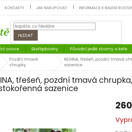
KONTAKTY
JAK NAKUPOVAT
INFORMACE K BALENÍ ROSTLI
HLEDAT
ční ovoce
Skořápkoviny
Původní jedlé stromy a keře
Pozdní tmavé
REGINA, třešeň, pozdní tmavá ch
chrupky
sazenice
INA, třešeň, pozdní tmavá chrupka,
stokořenná sazenice
260
Měrná
Vypr
cena: