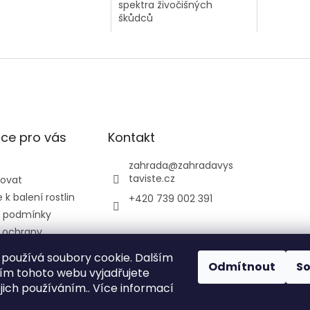
spektra živočišných
škůdců
ce pro vás
Kontakt
zahrada
@
zahradavys
taviste.cz
povat
k balení rostlin
+420 739 002 391
 podmínky
 ochrany
údajů
používá soubory cookie. Dalším
ontrolní a
Odmítnout
S
m tohoto webu vyjadřujete
ústav
ejich používáním.. Více informací
ký