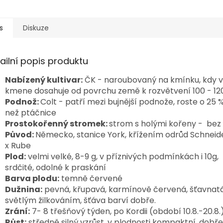
s
Diskuze
ailní popis produktu
Nabízený kultivar:
ČK - naroubovaný na kmínku, kdy 
kmene dosahuje od povrchu země k rozvětvení 100 - 1
Podnož:
Colt - patří mezi bujnější podnože, roste o 25
než ptáčnice
Prostokořenný stromek:
strom s holými kořeny - bez
Původ:
Německo, stanice York, křížením odrůd Schnei
x Rube
Plod:
velmi velké, 8-9 g, v příznivých podmínkách i 10g,
srdčité, odolné k praskání
Barva plodu:
temně červené
Dužnina:
pevná, křupavá, karmínově červená, šťavnatá
světlým žilkováním, šťáva barví dobře.
Zrání:
7- 8 třešňový týden, po Kordii (období 10.8.-20.8.
Růst:
středně silný vzrůst, v plodnosti kompaktní, dobř