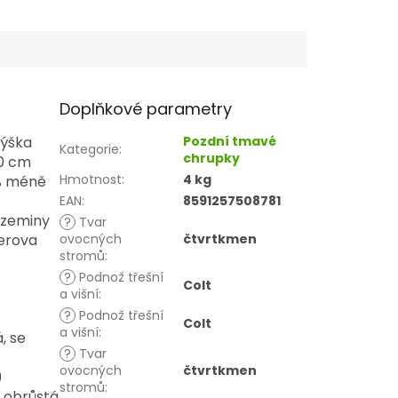
Doplňkové parametry
výška
Pozdní tmavé
Kategorie
:
chrupky
20 cm
Hmotnost
:
4 kg
 % méně
EAN
:
8591257508781
 zeminy
?
Tvar
derova
ovocných
čtvrtkmen
stromů
:
?
Podnož třešní
Colt
a višní
:
?
Podnož třešní
Colt
a višní
:
, se
?
Tvar
ovocných
čtvrtkmen
)
stromů
:
e obrůstá