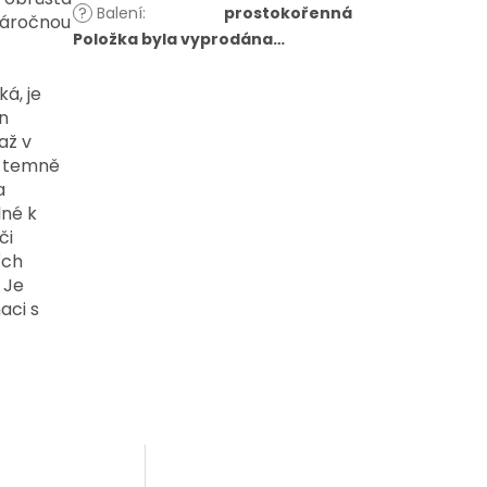
?
Balení
:
prostokořenná
náročnou
Položka byla vyprodána…
á, je
n
až v
u temně
a
lné k
či
ích
 Je
aci s