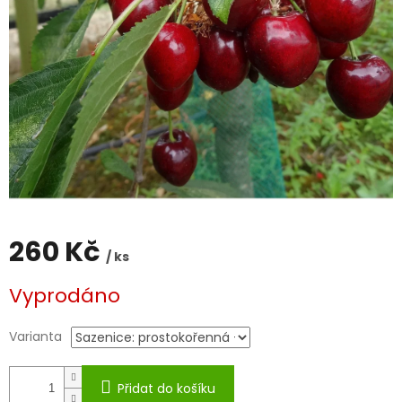
260 Kč
/ ks
Měrná
Vyprodáno
cena:
Varianta
Přidat do košíku