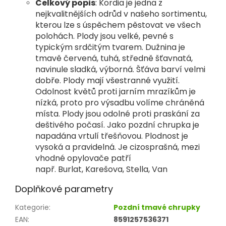
Celkový popis
: Kordia je jedna z
nejkvalitnějších odrůd v našeho sortimentu,
kterou lze s úspěchem pěstovat ve všech
polohách. Plody jsou velké, pevné s
typickým srdčitým tvarem. D
užnina je
tmavě červená, tuhá, středně šťavnatá,
navinule sladká, výborná. Šťáva barví velmi
dobře. Plody mají všestranné využití
.
Odolnost květů proti jarním mrazíkům je
nízká, proto pro výsadbu volíme chráněná
místa. Plody jsou odolné proti praskání za
deštivého počasí. Jako pozdní chrupka je
napadána vrtulí třešňovou.
Plodnost je
vysoká a pravidelná. Je cizosprašná, mezi
vhodné opylovače patří
např. Burlat, Karešova, Stella, Van
Doplňkové parametry
Kategorie
:
Pozdní tmavé chrupky
EAN
:
8591257536371