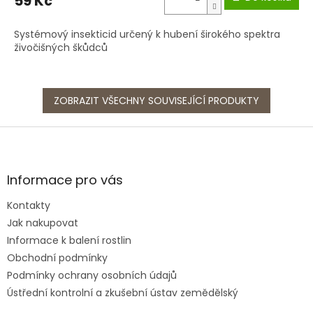
59 Kč
Systémový insekticid určený k hubení širokého spektra
živočišných škůdců
ZOBRAZIT VŠECHNY SOUVISEJÍCÍ PRODUKTY
Z
á
p
a
Informace pro vás
t
Kontakty
í
Jak nakupovat
Informace k balení rostlin
Obchodní podmínky
Podmínky ochrany osobních údajů
Ústřední kontrolní a zkušební ústav zemědělský