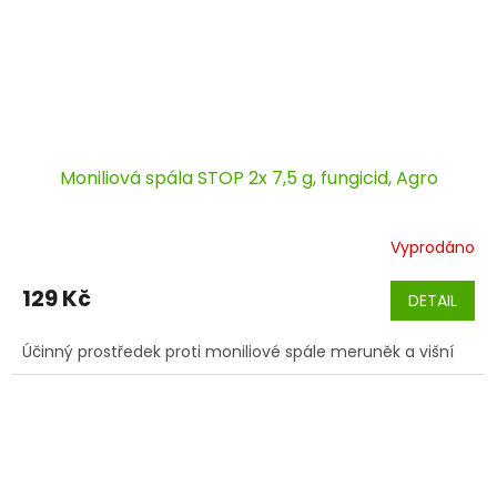
Moniliová spála STOP 2x 7,5 g, fungicid, Agro
Vyprodáno
129 Kč
DETAIL
Účinný prostředek proti moniliové spále meruněk a višní