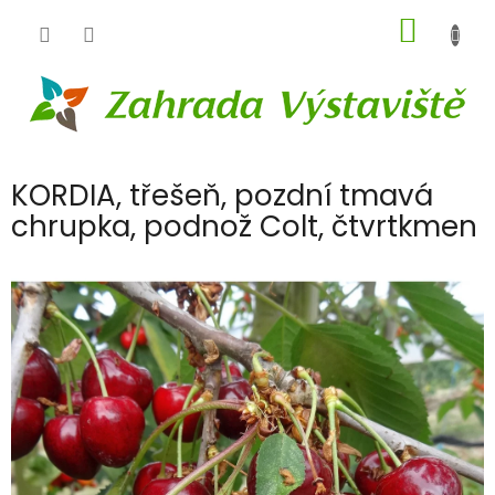
Přejít
NÁKUP
na
obsah
KOŠÍK
KORDIA, třešeň, pozdní tmavá
chrupka, podnož Colt, čtvrtkmen