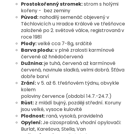
Prostokořenný stromek:
strom s holými
kořeny - bez zeminy
Původ:
nahodilý semenáč objevený v
Těchlovicích u Hradce
Králové ve třešňovce
založené
po 2. světové válce,
registrovaná
v
roce 1981
Plody:
velké cca 7-8g, srdčité
Barva plodu:
v plné zralosti karmínově
červené až hnědočervená
Dužnina:
je tuhá, červená až karmínově
červená, navinule sladká,
velmi dobrá. Šťáva
dobře barví
Zrání:
v 5. až 6. třešňovém týdnu, obvykle
kolem
poloviny
července (období
14.7.-24.7.)
Růst:
z mládí bujný, později střední. Koruny
jsou velké, vysoce
kulovité
Plodnost:
raná, vysoká, pravidelná
Opylení:
Je cizosprašná, vhodní opylovači:
Burlat, Karešova, Stella, Van