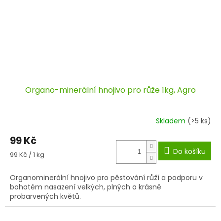
Organo-minerální hnojivo pro růže 1kg, Agro
Skladem
(>5 ks)
99 Kč
Do košíku
Měrná
99 Kč / 1 kg
cena:
Organominerální hnojivo pro pěstování růží a podporu v
bohatém nasazení velkých, plných a krásně
probarvených květů.