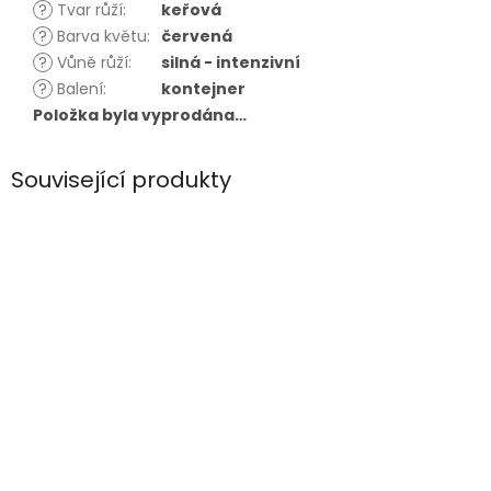
?
Tvar růží
:
keřová
?
Barva květu
:
červená
?
Vůně růží
:
silná - intenzivní
?
Balení
:
kontejner
Položka byla vyprodána…
Související produkty