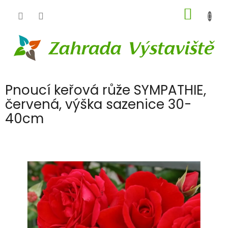
Přejít
NÁKUP
na
obsah
KOŠÍK
Pnoucí keřová růže SYMPATHIE,
červená, výška sazenice 30-
40cm