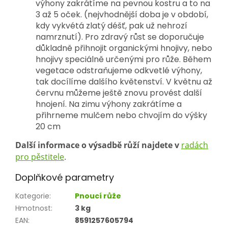
výhony zakrátíme na pevnou kostru a to na
3 až 5 oček. (nejvhodnější doba je v období,
kdy vykvétá zlatý déšť, pak už nehrozí
namrznutí). Pro zdravý růst se doporučuje
důkladně přihnojit organickými hnojivy, nebo
hnojivy speciálně určenými pro růže. Během
vegetace odstraňujeme odkvetlé výhony,
tak docílíme dalšího květenství. V květnu až
červnu můžeme ještě znovu provést další
hnojení. Na zimu výhony zakrátíme a
přihrneme mulčem nebo chvojím do výšky
20 cm
Další informace o výsadbě růží najdete v
radách
pro pěstitele
.
Doplňkové parametry
Kategorie
:
Pnoucí růže
Hmotnost
:
3 kg
EAN
:
8591257605794