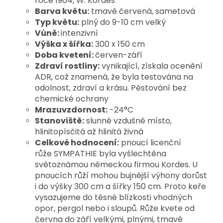
roce
1964, W. Kordes
Barva květu:
tmavě červená, sametová
Typ květu:
plný do 9-10 cm velký
Vůně:
intenzivní
Výška x šířka:
300 x 150 cm
Doba kvetení:
červen-září
Zdraví rostliny:
vynikající, získala ocenění
ADR, což znamená, že byla testována na
odolnost, zdraví a krásu. Pěstování bez
chemické ochrany
Mrazuvzdornost:
-24°C
Stanoviště:
slunné vzdušné místo,
hlinitopísčitá až hlinitá živná
Celkové hodnocení:
pnoucí licenční
růže SYMPATHIE byla vyšlechtěna
světoznámou německou firmou Kordes
. U
pnoucích růží mohou bujnější výhony dorůst
i do výšky 300 cm a šířky 150 cm. Proto keře
vysazujeme do těsné blízkosti vhodných
opor, pergol nebo i sloupů. Růže kvete od
června do září velkými, plnými, tmavě