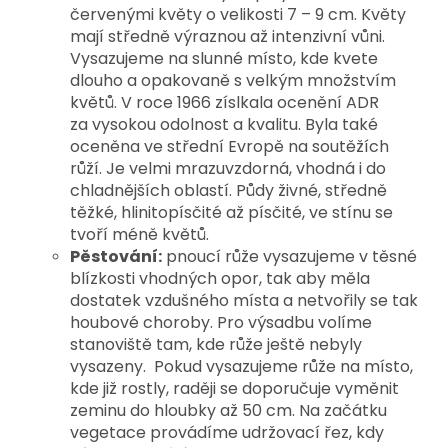
červenými květy o velikosti 7 – 9 cm. Květy
mají středně výraznou až intenzivní vůni.
Vysazujeme na slunné místo, kde kvete
dlouho a opakovaně s velkým množstvím
květů. V roce 1966 zíslkala ocenění ADR
za vysokou odolnost a kvalitu. Byla také
oceněna ve střední Evropě na soutěžích
růží.
Je velmi mrazuvzdorná, vhodná i do
chladnějších oblastí. Půdy živné, středně
těžké, hlinitopísčité až písčité, ve stínu se
tvoří méně květů.
Pěstování:
pnoucí růže vysazujeme v těsné
blízkosti vhodných opor, tak aby měla
dostatek vzdušného místa a netvořily se tak
houbové choroby. Pro výsadbu volíme
stanoviště tam, kde růže ještě nebyly
vysazeny. Pokud vysazujeme růže na místo,
kde již rostly, raději se doporučuje vyměnit
zeminu do hloubky až 50 cm. Na začátku
vegetace provádíme udržovací řez, kdy