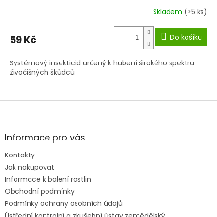
Skladem
(>5 ks)
Do košíku
59 Kč
Systémový insekticid určený k hubení širokého spektra
živočišných škůdců
Z
á
p
a
Informace pro vás
t
Kontakty
í
Jak nakupovat
Informace k balení rostlin
Obchodní podmínky
Podmínky ochrany osobních údajů
Ústřední kontrolní a zkušební ústav zemědělský