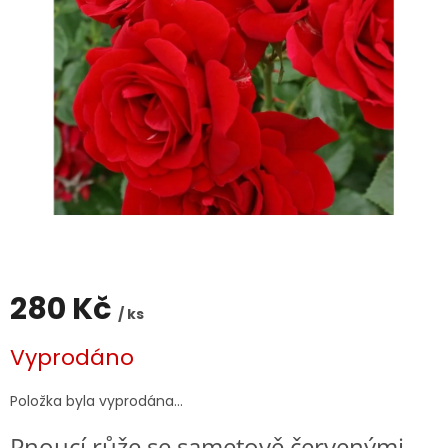
280 Kč
/ ks
Měrná
Vyprodáno
cena:
Položka byla vyprodána…
Pnoucí růže se sametově červenými