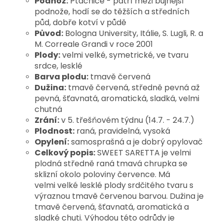
Podnož:
Ptáčnice - patří mezi bujnější
podnože, hodí se do těžších a středních
půd, dobře kotví v půdě
Původ:
Bologna University, Itálie, S. Lugli, R. a
M. Correale
Grandi v roce 2001
Plody:
velmi velké, symetrické, ve tvaru
srdce, lesklé
Barva plodu:
tmavě červená
Dužina:
tmavě červená, středně pevná až
pevná, šťavnatá,
aromatická, sladká, velmi
chutná
Zrání:
v 5. třešňovém týdnu (14.7. - 24.7.)
Plodnost:
raná, pravidelná, vysoká
Opylení:
samosprašná a je dobrý opylovač
Celkový popis:
SWEET SARETTA je velmi
plodná středně raná tmavá chrupka se
sklizní okolo poloviny července. Má
velmi velké lesklé plody srdčitého tvaru s
výraznou tmavě červenou barvou. Dužina je
tmavě červená, šťavnatá, aromatická a
sladké chuti. Výhodou této odrůdy je