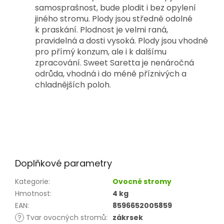
samosprašnost, bude plodit i bez opylení
jiného stromu. Plody jsou středně odolné
k praskání. Plodnost je velmi raná,
pravidelná a dosti vysoká. Plody jsou vhodné
pro přímý konzum, ale i k dalšímu
zpracování. Sweet Saretta je nenáročná
odrůda, vhodná i do méně příznivých a
chladnějších poloh.
Doplňkové parametry
Kategorie
:
Ovocné stromy
Hmotnost
:
4 kg
EAN
:
8596652005859
?
Tvar ovocných stromů
:
zákrsek