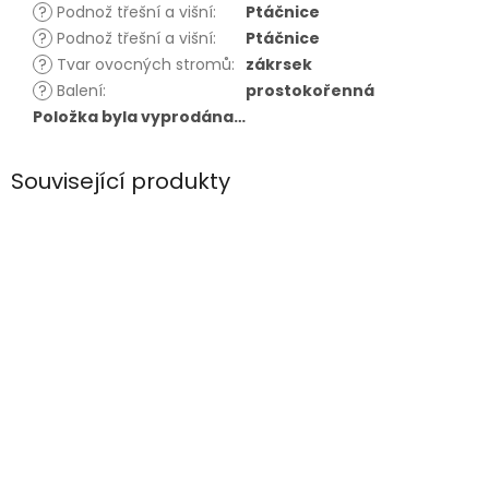
?
Podnož třešní a višní
:
Ptáčnice
?
Podnož třešní a višní
:
Ptáčnice
?
Tvar ovocných stromů
:
zákrsek
?
Balení
:
prostokořenná
Položka byla vyprodána…
Související produkty