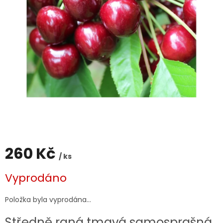
260 Kč
/ ks
Měrná
Vyprodáno
cena:
Položka byla vyprodána…
Středně raná tmavá samosprašná