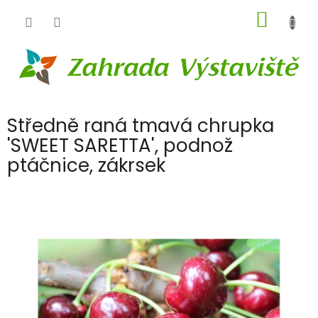
Přejít
NÁKUP
na
obsah
KOŠÍK
Středně raná tmavá chrupka
'SWEET SARETTA', podnož
ptáčnice, zákrsek