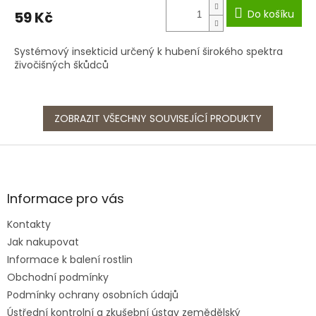
Do košíku
59 Kč
Systémový insekticid určený k hubení širokého spektra
živočišných škůdců
ZOBRAZIT VŠECHNY SOUVISEJÍCÍ PRODUKTY
Z
á
p
a
Informace pro vás
t
Kontakty
í
Jak nakupovat
Informace k balení rostlin
Obchodní podmínky
Podmínky ochrany osobních údajů
Ústřední kontrolní a zkušební ústav zemědělský