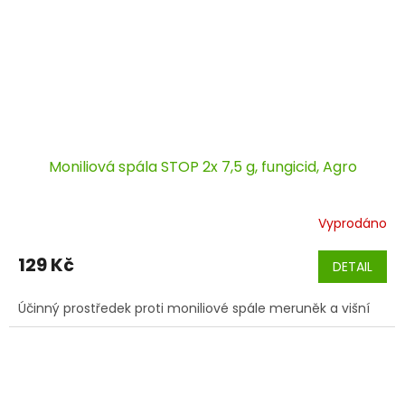
Moniliová spála STOP 2x 7,5 g, fungicid, Agro
Vyprodáno
129 Kč
DETAIL
Účinný prostředek proti moniliové spále meruněk a višní