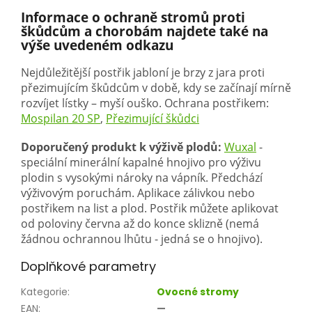
Informace o ochraně stromů proti
škůdcům a chorobám najdete také na
výše uvedeném odkazu
Nejdůležitější postřik jabloní je brzy z jara proti
přezimujícím škůdcům v době, kdy se začínají mírně
rozvíjet lístky – myší ouško. Ochrana postřikem:
Mospilan 20 SP
,
Přezimující škůdci
Doporučený produkt k výživě plodů:
Wuxal
-
speciální minerální kapalné hnojivo pro výživu
plodin s vysokými nároky na vápník. Předchází
výživovým poruchám. Aplikace zálivkou nebo
postřikem na list a plod. Postřik můžete aplikovat
od poloviny června až do konce sklizně (nemá
žádnou ochrannou lhůtu - jedná se o hnojivo).
Doplňkové parametry
Kategorie
:
Ovocné stromy
EAN
:
—