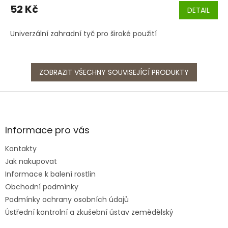
52 Kč
DETAIL
Univerzální zahradní tyč pro široké použití
ZOBRAZIT VŠECHNY SOUVISEJÍCÍ PRODUKTY
Z
á
p
a
Informace pro vás
t
Kontakty
í
Jak nakupovat
Informace k balení rostlin
Obchodní podmínky
Podmínky ochrany osobních údajů
Ústřední kontrolní a zkušební ústav zemědělský