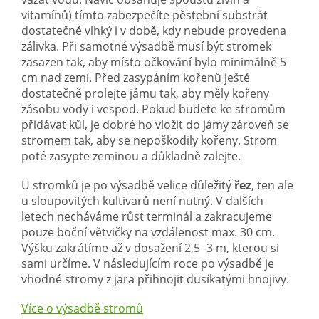
vitamínů) tímto zabezpečíte pěstební substrát
dostatečně vlhký i v době, kdy nebude provedena
zálivka. Při samotné výsadbě musí být stromek
zasazen tak, aby místo očkování bylo minimálně 5
cm nad zemí. Před zasypáním kořenů ještě
dostatečně prolejte jámu tak, aby měly kořeny
zásobu vody i vespod. Pokud budete ke stromům
přidávat kůl, je dobré ho vložit do jámy zároveň se
stromem tak, aby se nepoškodily kořeny. Strom
poté zasypte zeminou a důkladně zalejte.
U stromků je po výsadbě velice důležitý
řez
, ten ale
u sloupovitých kultivarů není nutný. V dalších
letech necháváme růst terminál a zakracujeme
pouze boční větvičky na vzdálenost max. 30 cm.
Výšku zakrátíme až v dosažení 2,5 -3 m, kterou si
sami určíme. V následujícím roce po výsadbě je
vhodné stromy z jara přihnojit dusíkatými hnojivy.
Více o výsadbě stromů