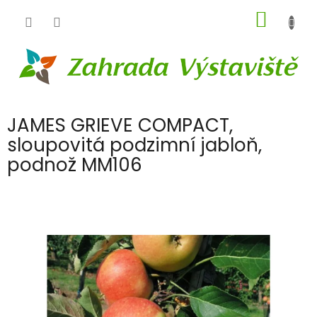
Přejít
NÁKUP
na
obsah
KOŠÍK
JAMES GRIEVE COMPACT,
sloupovitá podzimní jabloň,
podnož MM106