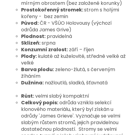
mírným obrostem (bez založené korunky)
Prostokořenný stromek:
strom
s holými
kořeny - bez zemin
Původ:
ČR - VŠÚO Holovousy (výchozí
odrůda James Grive)
Plodnost:
pravidelná
Sklizeň:
srpna
Konzumní zralost:
září – říjen
Plody:
kulaté až kuželovité, středně velké až
velké
Barva plodu:
zeleno-žlutá, s červeným
žíháním
Dužnina:
nažloutlá, sladká, šťavnatá
Růst:
velmi slabý kompaktní
Celkový popis:
odrůda vznikla selekcí
klonového materiálu, který byl získán u
odrůdy 'James Grieve'. Vyznačuje se velmi
slabým růstem stromů, jejich pravidelnou
dostatečnou plodností. Stromy se velmi