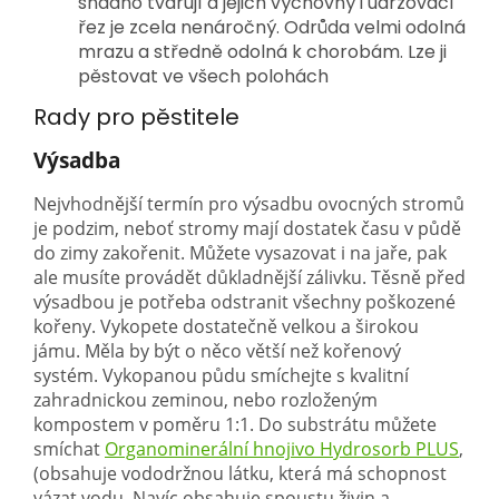
snadno tvarují a jejich výchovný i udržovací
řez je zcela nenáročný. Odrůda velmi odolná
mrazu a středně odolná k chorobám. Lze ji
pěstovat ve všech polohách
Rady pro pěstitele
Výsadba
Nejvhodnější termín pro výsadbu ovocných stromů
je podzim, neboť stromy mají dostatek času v půdě
do zimy zakořenit. Můžete vysazovat i na jaře, pak
ale musíte provádět důkladnější zálivku. Těsně před
výsadbou je potřeba odstranit všechny poškozené
kořeny. Vykopete dostatečně velkou a širokou
jámu. Měla by být o něco větší než kořenový
systém. Vykopanou půdu smíchejte s kvalitní
zahradnickou zeminou, nebo rozloženým
kompostem v poměru 1:1. Do substrátu můžete
smíchat
Organominerální hnojivo Hydrosorb PLUS
,
(obsahuje vododržnou látku, která má schopnost
vázat vodu. Navíc obsahuje spoustu živin a