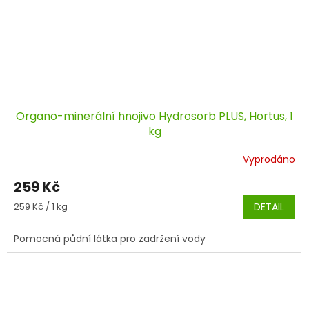
Organo-minerální hnojivo Hydrosorb PLUS, Hortus, 1
kg
Vyprodáno
259 Kč
Měrná
259 Kč / 1 kg
DETAIL
cena:
Pomocná půdní látka pro zadržení vody