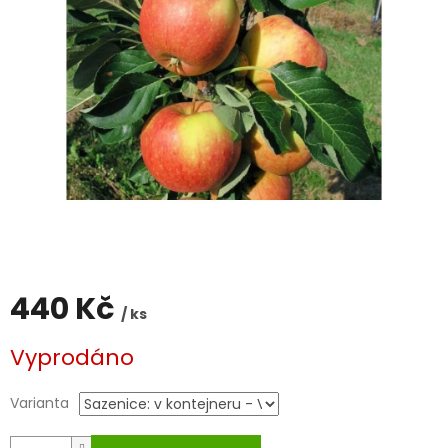
440 Kč
/ ks
Měrná
Vyprodáno
cena:
Varianta