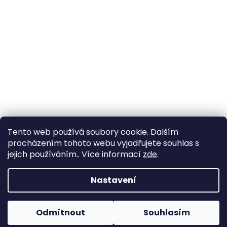
Tento web používá soubory cookie. Dalším
procházením tohoto webu vyjadřujete souhlas s
jejich používáním.. Více informací
zde
.
Vytvořil Shoptet
Nastavení
Copyright 2026
Zahrada Výstaviště
. Všechna práva
Odmítnout
Souhlasím
vyhrazena.
Upravit nastavení cookies