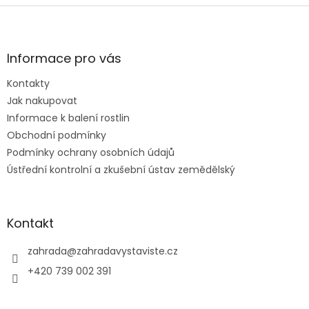
Z
á
p
a
Informace pro vás
t
Kontakty
í
Jak nakupovat
Informace k balení rostlin
Obchodní podmínky
Podmínky ochrany osobních údajů
Ústřední kontrolní a zkušební ústav zemědělský
Kontakt
zahrada
@
zahradavystaviste.cz
+420 739 002 391