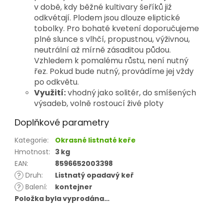
v době, kdy běžné kultivary šeříků již
odkvétají. Plodem jsou dlouze eliptické
tobolky. Pro bohaté kvetení doporučujeme
plné slunce s vlhčí, propustnou, výživnou,
neutrální až mírně zásaditou půdou.
Vzhledem k pomalému růstu, není nutný
řez. Pokud bude nutný, provádíme jej vždy
po odkvětu.
Využití:
vhodný jako solitér, do smíšených
výsadeb, volně rostoucí živé ploty
Doplňkové parametry
Kategorie
:
Okrasné listnaté keře
Hmotnost
:
3 kg
EAN
:
8596652003398
?
Druh
:
Listnatý opadavý keř
?
Balení
:
kontejner
Položka byla vyprodána…