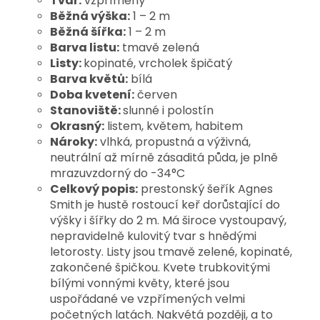
Tvar:
vzpřímený
Běžná výška:
1 – 2 m
Běžná šířka:
1 – 2 m
Barva listu:
tmavě zelená
Listy:
kopinaté, vrcholek špičatý
Barva květů:
bílá
Doba kvetení:
červen
Stanoviště:
slunné i polostín
Okrasný:
listem, květem, habitem
Nároky:
vlhká, propustná a výživná,
neutrální až mírně zásaditá půda, je plně
mrazuvzdorný do -34°C
Celkový popis:
prestonský šeřík Agnes
Smith je hustě rostoucí keř dorůstající do
výšky i šířky do 2 m. Má široce vystoupavý,
nepravidelně kulovitý tvar s hnědými
letorosty. Listy jsou tmavě zelené, kopinaté,
zakončené špičkou. Kvete trubkovitými
bílými vonnými květy, které jsou
uspořádané ve vzpřímených velmi
početných latách. Nakvétá později, a to