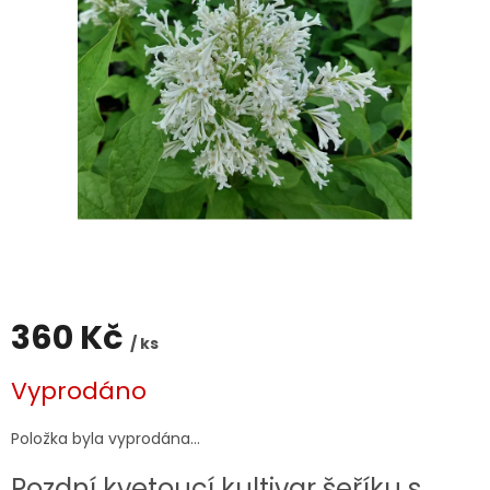
360 Kč
/ ks
Měrná
Vyprodáno
cena:
Položka byla vyprodána…
Pozdní kvetoucí kultivar šeříku s