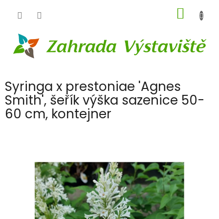
Přejít
NÁKUP
na
obsah
KOŠÍK
Syringa x prestoniae 'Agnes
Smith', šeřík výška sazenice 50-
60 cm, kontejner