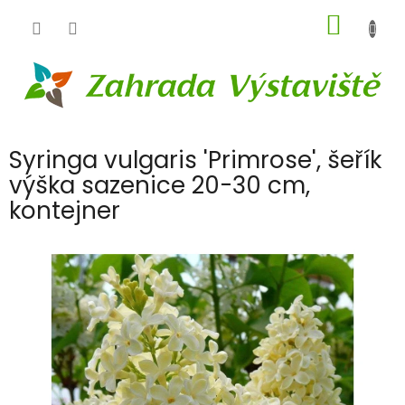
Přejít
NÁKUP
na
obsah
KOŠÍK
Syringa vulgaris 'Primrose', šeřík
výška sazenice 20-30 cm,
kontejner