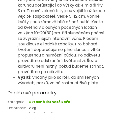
korunou dorůstající do výšky až 4 m a šířky
3 m. Tmavě zelené listy jsou vejčité až široce
vejčité, zašpičatělé, velké 5–12 cm. Vonné
květy jsou krémově bílé až nažloutlé. Kvete
od května v dlouhých početných latách
velkých 10-20(30)cm. Při slunečném počasí
se zvýrazní jejich intenzivní vůně. Plodem
jsou dlouze eliptické tobolky. Pro bohaté
kvetení doporučujeme plné slunce s vlhčí
propustnou a humózní půdou. Po odkvětu
provádíme odstranění květenství. Řez u
kultivaru není nutný, pokud budeme stříhat,
provádíme po odkvětu.
Vyžití:
vhodný jako solitér, do smíšených
výsadeb, parků, volně rostoucí živé ploty
Doplňkové parametry
Kategorie
:
Okrasné listnaté keře
Hmotnost
:
2 kg