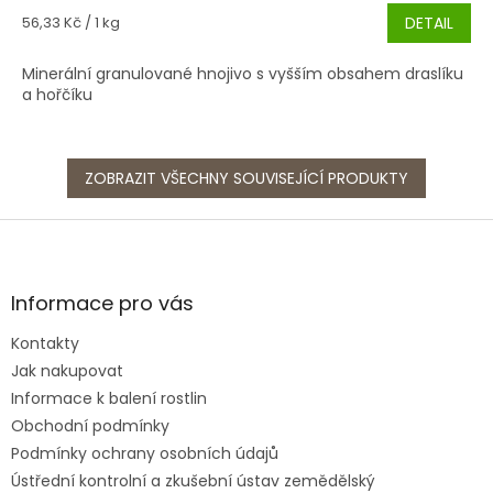
Měrná
56,33 Kč / 1 kg
DETAIL
cena:
Minerální granulované hnojivo s vyšším obsahem draslíku
a hořčíku
ZOBRAZIT VŠECHNY SOUVISEJÍCÍ PRODUKTY
Z
á
p
a
Informace pro vás
t
Kontakty
í
Jak nakupovat
Informace k balení rostlin
Obchodní podmínky
Podmínky ochrany osobních údajů
Ústřední kontrolní a zkušební ústav zemědělský