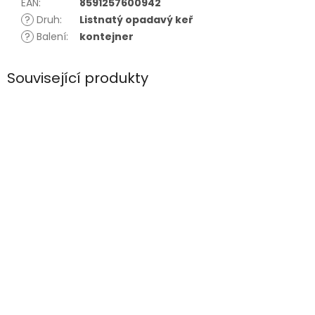
EAN
:
8591257600942
?
Druh
:
Listnatý opadavý keř
?
Balení
:
kontejner
Související produkty