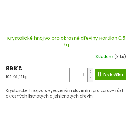
Krystalické hnojivo pro okrasné dřeviny Hortilon 0,5
kg
Skladem
(3 ks)
99 Kč
Do košíku
Měrná
198 Kč / 1 kg
cena:
Krystalické hnojivo s vyváženým složením pro zdravý růst
okrasných listnatých a jehličnatých dřevin