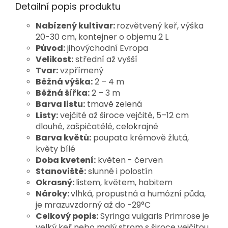
Detailní popis produktu
Nabízený kultivar:
rozvětvený keř, výška
20-30 cm, kontejner o objemu 2 L
Původ:
jihovýchodní Evropa
Velikost:
střední až vyšší
Tvar:
vzpřímený
Běžná výška:
2 – 4 m
Běžná šířka:
2 – 3 m
Barva listu:
tmavě zelená
Listy:
vejčité až široce vejčité, 5–12 cm
dlouhé, zašpičatělé, celokrajné
Barva květů:
poupata krémově žlutá,
květy bílé
Doba kvetení:
květen - červen
Stanoviště:
slunné i polostín
Okrasný:
listem, květem, habitem
Nároky:
vlhká, propustná a humózní půda,
je mrazuvzdorný až do -29°C
Celkový popis:
Syringa vulgaris Primrose je
velký keř nebo malý strom s široce vejčitou