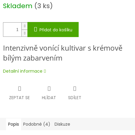
Měrná
Skladem
(3 ks)
cena:
Přidat do košíku
Intenzivně vonící kultivar s krémově
bílým zabarvením
Detailní informace
ZEPTAT SE
HLÍDAT
SDÍLET
Popis
Podobné (4)
Diskuze