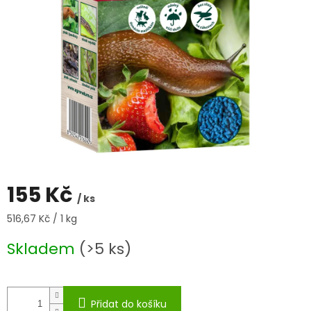
155 Kč
/ ks
Měrná
516,67 Kč / 1 kg
cena:
Skladem
(>5 ks)
Přidat do košíku