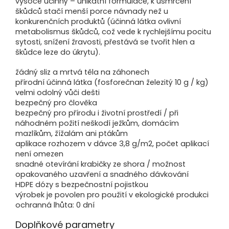
vysoce účinný – unikátní formulace, k usmrcení
škůdců stačí menší porce návnady než u
konkurenčních produktů (účinná látka ovlivní
metabolismus škůdců, což vede k rychlejšímu pocitu
sytosti, snížení žravosti, přestává se tvořit hlen a
škůdce leze do úkrytu).
žádný sliz a mrtvá těla na záhonech
přírodní účinná látka (fosforečnan železitý 10 g / kg)
velmi odolný vůči dešti
bezpečný pro člověka
bezpečný pro přírodu i životní prostředí / při
náhodném požití neškodí ježkům, domácím
mazlíkům, žížalám ani ptákům
aplikace rozhozem v dávce 3,8 g/m2, počet aplikací
není omezen
snadné otevírání krabičky ze shora / možnost
opakovaného uzavření a snadného dávkování
HDPE dózy s bezpečnostní pojistkou
výrobek je povolen pro použití v ekologické produkci
ochranná lhůta: 0 dní
Doplňkové parametry