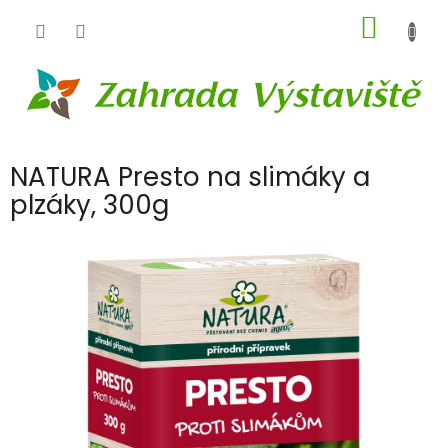
Přejít
NÁKUP
na
obsah
KOŠÍK
NATURA Presto na slimáky a
plzáky, 300g