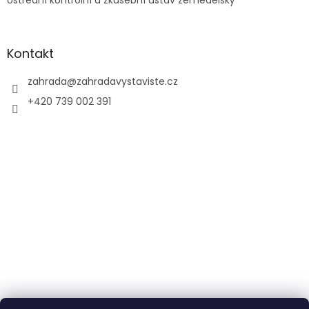
Ústřední kontrolní a zkušební ústav zemědělský
Kontakt
zahrada
@
zahradavystaviste.cz
+420 739 002 391