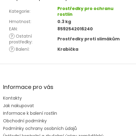
Prostředky pro ochranu
Kategorie
:
rostlin
Hmotnost
:
0.3 kg
EAN
:
8592542016240
?
Ostatní
Prostředky proti slimákům
prostředky
:
?
Balení
:
Krabička
Z
á
p
a
Informace pro vás
t
Kontakty
í
Jak nakupovat
Informace k balení rostlin
Obchodní podmínky
Podmínky ochrany osobních údajů