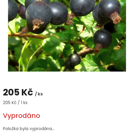
205 Kč
/ ks
Měrná
205 Kč / 1 ks
cena:
Vyprodáno
Položka byla vyprodána…