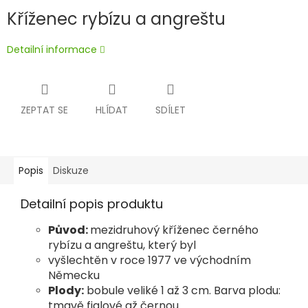
Kříženec rybízu a angreštu
Detailní informace
ZEPTAT SE
HLÍDAT
SDÍLET
Popis
Diskuze
Detailní popis produktu
Původ:
mezidruhový kříženec černého
rybízu a angreštu, který byl
vyšlechtěn v roce 1977 ve východním
Německu
Plody:
bobule veliké 1 až 3 cm.
Barva plodu:
tmavě fialové až černou