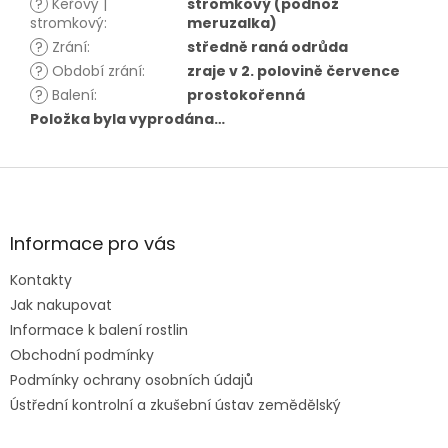
?
Keřový |
stromkový (podnož
stromkový
:
meruzalka)
?
Zrání
:
středně raná odrůda
?
Období zrání
:
zraje v 2. polovině července
?
Balení
:
prostokořenná
Položka byla vyprodána…
Z
á
p
a
Informace pro vás
t
Kontakty
í
Jak nakupovat
Informace k balení rostlin
Obchodní podmínky
Podmínky ochrany osobních údajů
Ústřední kontrolní a zkušební ústav zemědělský