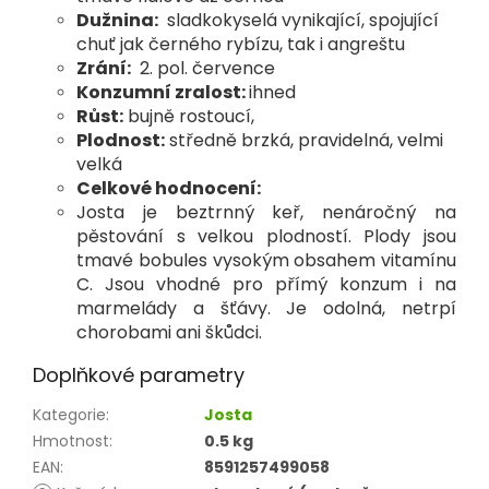
Dužnina:
sladkokyselá vynikající, spojující
chuť jak černého rybízu,
tak i angreštu
Zrání:
2. pol. července
Konzumní zralost:
ihned
Růst:
bujně rostoucí,
Plodnost:
středně brzká, pravidelná, velmi
velká
Celkové hodnocení:
Josta je beztrnný keř, nenáročný na
pěstování s velkou plodností. Plody jsou
tmavé bobules vysokým obsahem vitamínu
C. Jsou vhodné pro přímý konzum i na
marmelády a šťávy. Je odolná, netrpí
chorobami ani škůdci.
Doplňkové parametry
Kategorie
:
Josta
Hmotnost
:
0.5 kg
EAN
:
8591257499058