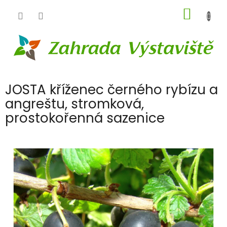
Přejít
NÁKUP
na
obsah
KOŠÍK
JOSTA kříženec černého rybízu a
angreštu, stromková,
prostokořenná sazenice