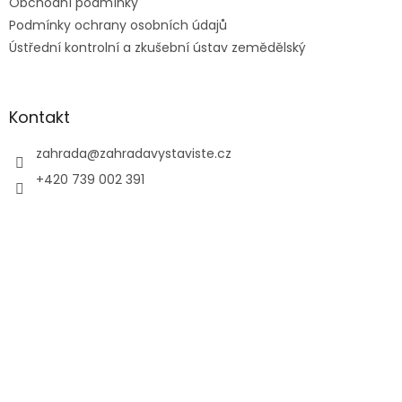
Obchodní podmínky
y
Podmínky ochrany osobních údajů
v
ý
Ústřední kontrolní a zkušební ústav zemědělský
p
i
s
u
Kontakt
zahrada
@
zahradavystaviste.cz
+420 739 002 391