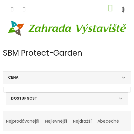
Přejít
NÁKUP
na
obsah
KOŠÍK
SBM Protect-Garden
CENA
DOSTUPNOST
V
Ř
ý
a
Nejprodávanější
Nejlevnější
Nejdražší
Abecedně
p
z
i
e