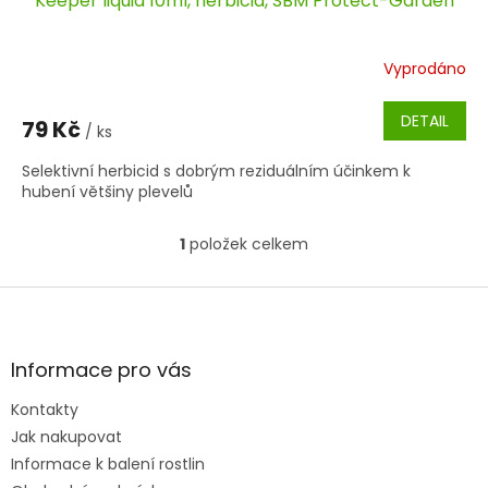
Keeper liquid 10ml, herbicid, SBM Protect-Garden
Vyprodáno
DETAIL
79 Kč
/ ks
Selektivní herbicid s dobrým reziduálním účinkem k
hubení většiny plevelů
1
položek celkem
O
v
l
Z
á
á
d
p
a
a
Informace pro vás
c
t
í
Kontakty
í
p
Jak nakupovat
r
v
Informace k balení rostlin
k