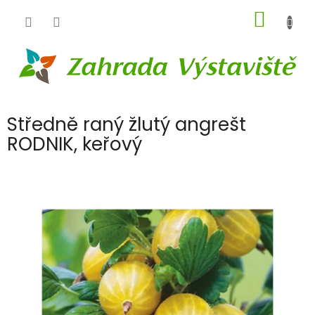
Přejít
NÁKUP
na
obsah
KOŠÍK
Středně raný žlutý angrešt
RODNIK, keřový