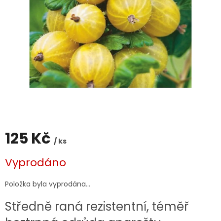
125 Kč
/ ks
Měrná
Vyprodáno
cena:
Položka byla vyprodána…
Středně raná rezistentní, téměř