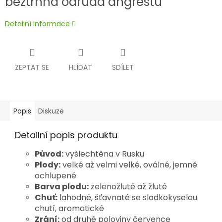
beztrnná odrůda angreštu
Detailní informace
ZEPTAT SE
HLÍDAT
SDÍLET
Popis
Diskuze
Detailní popis produktu
Původ:
vyšlechtěna v Rusku
Plody:
velké až velmi velké, oválné, jemně
ochlupené
Barva plodu:
zelenožluté až žluté
Chuť:
lahodné, šťavnaté se sladkokyselou
chutí, aromatické
Zrání:
od druhé poloviny července