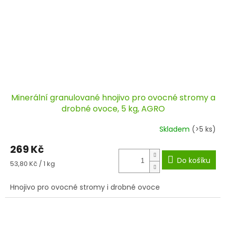
Minerální granulované hnojivo pro ovocné stromy a
drobné ovoce, 5 kg, AGRO
Skladem
(>5 ks)
269 Kč
Do košíku
Měrná
53,80 Kč / 1 kg
cena:
Hnojivo pro ovocné stromy i drobné ovoce