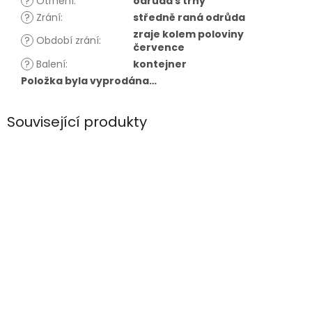
?
Otrnění
:
odrůda s trny
?
Zrání
:
středně raná odrůda
zraje kolem poloviny
?
Období zrání
:
července
?
Balení
:
kontejner
Položka byla vyprodána…
Související produkty