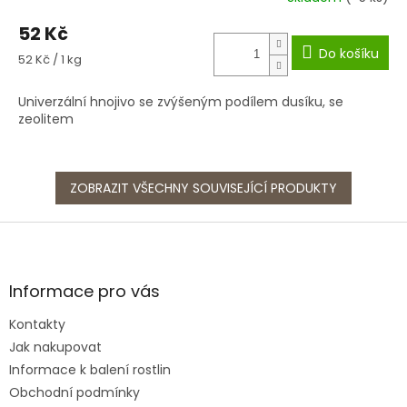
52 Kč
Do košíku
Měrná
52 Kč / 1 kg
cena:
Univerzální hnojivo se zvýšeným podílem dusíku, se
zeolitem
ZOBRAZIT VŠECHNY SOUVISEJÍCÍ PRODUKTY
Z
á
p
a
Informace pro vás
t
Kontakty
í
Jak nakupovat
Informace k balení rostlin
Obchodní podmínky