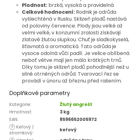
Plodnost:
brzká, vysoká a pravidelná
Celkové hodnocení:
Rodnik je odrůda
vyšlechtěná v Rusku. Sklizeň plodů nastává
od poloviny července. Plody jsou velké až
velmi velké, v konzumní zralosti získávají
zlatavě žlutou slupkou. Chuť je sladkokyselá,
šťavnatá a aromatická. Tato odrůda je
vysoce odolná vůči padlí. Je velice oblíbená
neboť větve mají jen málo krátkých trnů.
Díky tomu je sklizeň plodů pohodlnější než u
silně otrněných odrůd. Tvarovací řez se
provádí v únoru až březnu před rašením.
Doplňkové parametry
Kategorie
:
Žlutý angrešt
Hmotnost
:
3 kg
EAN
:
8596652005972
?
Keřový |
keřový
stromkový
: