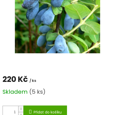
220 Kč
/ ks
Měrná
Skladem
(5 ks)
cena:
Přidat do košíku