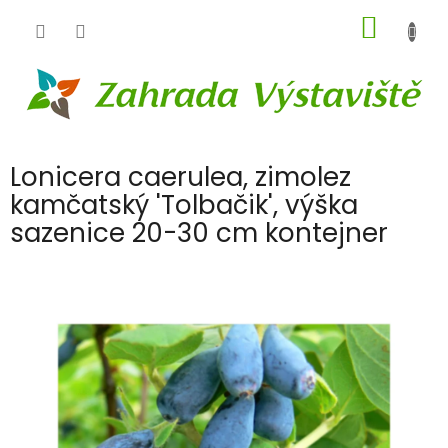
Přejít
NÁKUP
na
obsah
KOŠÍK
Lonicera caerulea, zimolez
kamčatský 'Tolbačik', výška
sazenice 20-30 cm kontejner