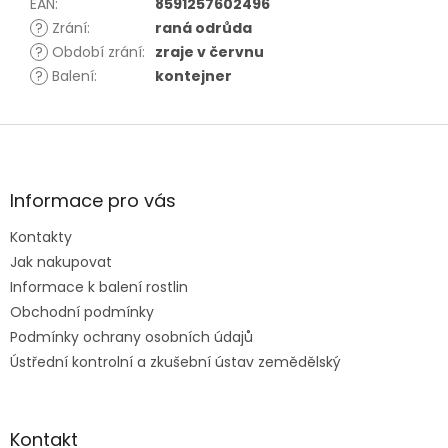
EAN
:
8591257602496
?
Zrání
:
raná odrůda
?
Období zrání
:
zraje v červnu
?
Balení
:
kontejner
Z
á
p
a
Informace pro vás
t
Kontakty
í
Jak nakupovat
Informace k balení rostlin
Obchodní podmínky
Podmínky ochrany osobních údajů
Ústřední kontrolní a zkušební ústav zemědělský
Kontakt