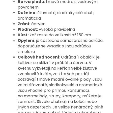
Barva plodu:
tmavě modrá s voskovým
povrchem
Dužnina:
šťavnatá, sladkokyselé chuti,
aromatická
Zrání:
červen
Plodnost:
vysoká pravidelná
Růst:
keř roste do velikosti až 150 cm
Opylení:
je částečně samosprašná odrůda,
doporučuje se vysadit s jinou odrůdou
zimolezu
Celkové hodnocení:
Odrůda 'Tobalčik' je
kultivar se sklizní v průběhu června. V
květnu vykvétají na keřích velké žlutavé
zvonkovité květy, ze kterých později
dozrávají tmavě modré oválné plody. Jsou
velmi šťavnaté, sladkokyselé a aromatické.
Jsou vhodné pro přímou konzumaci,
na marmelády, sirupy, kompoty, můžete je
zamrazit. Skvěle chutnají na koláči nebo
jiných dezertech. Je velice nenáročný, plně
mrazuvzdorný, netrpí žádnými chorobami