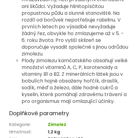
ani škůdci. Vyžaduje hlinitopísčitou
propustnou půdu a slunné stanoviště. Na
rozdíl od borůvek nepotřebuje rašelinu. V
prvních letech po výsadbě nevyžaduje
žádný řez, obvykle ho zmlazujeme až v 5. -
6. roku života. Pro vyšší sklizeň se
doporučuje vysadit společně s jinou odrůdou
zimolezu.
Plody zimolezu kamčatského obsahují velké
množství vitaminů A, C, P, karotenoidy a
vitaminy B1 a B2. Z minerálních látek jsou v
bobulích hojně obsaženy hořčík, draslík,
sodík, měď a železo, dále hodně cukrů a
kyselin, které pomáhají zdravému trávení a
pro organismus mají omlazující účinky.
Doplňkové parametry
Kategorie
:
Zimolez
Hmotnost
:
1.2 kg