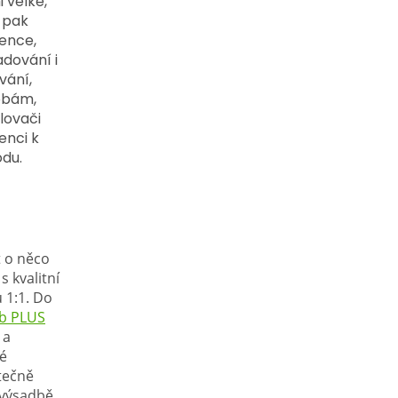
 velké,
á pak
tence,
dování i
vání,
obám,
lovači
nci k
du.
t o něco
 kvalitní
 1:1. Do
rb PLUS
 a
ké
tečně
é výsadbě