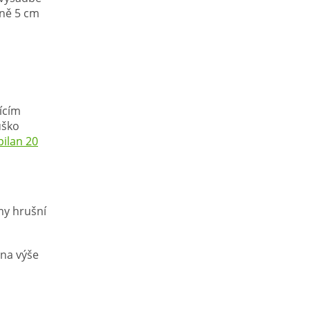
lně 5 cm
ícím
uško
ilan 20
my hrušní
 na výše