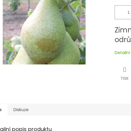
Zimn
odr
Detailn
TISK
s
Diskuze
ailní popis produktu