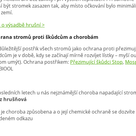
í být stromek zasazen tak, aby místo očkování bylo minimá
 zemí.
e o výsadbě hrušní >
rana stromů proti škůdcům a chorobám
důležitější postřik všech stromů jako ochrana proti přezimuj
cům je v době, kdy se začínají mírně rozvíjet lístky – myší o
rom umýt). Ochrana postřikem:
Přezimující škůdci Stop
,
Mosp
 BIOOL
osledních letech u nás nejznámější choroba napadající stro
z hrušňová
 je choroba způsobena a o její chemické ochraně se dozvíte
deném odkazu