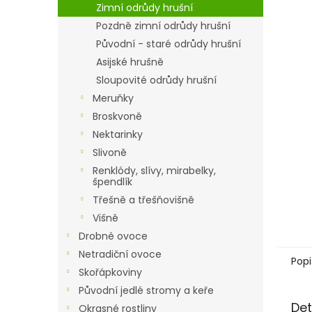
a
Zimní odrůdy hrušní
n
Pozdně zimní odrůdy hrušní
e
Původní - staré odrůdy hrušní
l
Asijské hrušně
Sloupovité odrůdy hrušní
Meruňky
Broskvoně
Nektarinky
Slivoně
Renklódy, slívy, mirabelky,
špendlík
Třešně a třešňovišně
Višně
Drobné ovoce
Netradiční ovoce
Popi
Skořápkoviny
Původní jedlé stromy a keře
Det
Okrasné rostliny