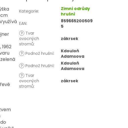
ýška
Zimní odrůdy
Kategorie
:
hrušní
0 cm
859665200509
Využívá
EAN
:
5
.
?
Tvar
jner
ovocných
zákrsek
stromů
:
 1962
Kdouloň
tvaru
?
Podnož hrušní
:
Adamsova
ozelená
Kdouloň
?
Podnož hrušní
:
Adamsova
?
Tvar
ovocných
zákrsek
dřevě
stromů
:
ázvem
s
 do