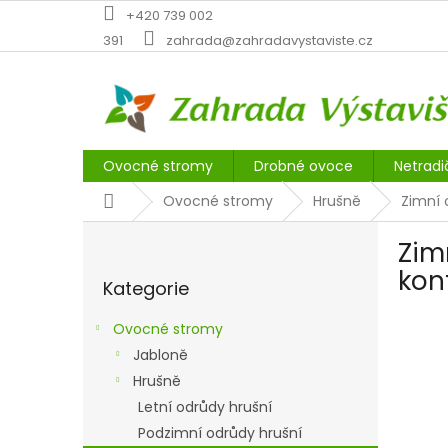
Přejít
+420 739 002
na
391
zahrada@zahradavystaviste.cz
obsah
Ovocné stromy
Drobné ovoce
Netradi
Domů
Ovocné stromy
Hrušně
Zimní 
P
Zim
o
Přeskočit
s
kon
Kategorie
kategorie
t
r
Ovocné stromy
a
Jabloně
n
Hrušně
n
í
Letní odrůdy hrušní
p
Podzimní odrůdy hrušní