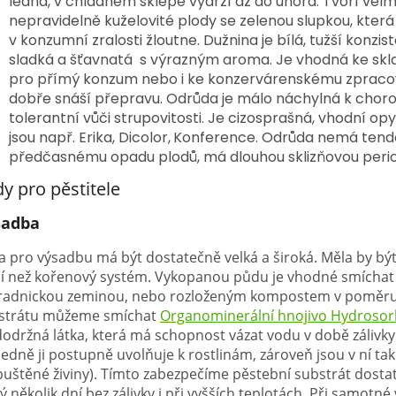
ledna, v chladném sklepě vydrží až do února. Tvoří velmi
nepravidelně kuželovité plody se zelenou slupkou, kter
v konzumní zralosti žloutne. Dužnina je bílá, tužší konzis
sladká a šťavnatá s výrazným aroma. Je vhodná ke skla
pro přímý konzum nebo i ke konzervárenskému zpraco
dobře snáší přepravu. Odrůda je málo náchylná k chor
tolerantní vůči strupovitosti.
Je cizosprašná, vhodní opy
jsou např. Erika, Dicolor,
Konference.
Odrůda nemá tende
předčasnému opadu plodů, má dlouhou sklizňovou perio
y pro pěstitele
sadba
a pro výsadbu má být dostatečně velká a široká. Měla by bý
ší než kořenový systém. Vykopanou půdu je vhodné smíchat s
radnickou zeminou, nebo rozloženým kompostem v poměru
strátu můžeme smíchat
Organominerální hnojivo Hydroso
dodržná látka, která má schopnost vázat vodu v době zálivky
edně ji postupně uvolňuje k rostlinám, zároveň jsou v ní ta
puštěné živiny). Tímto zabezpečíme pěstební substrát dosta
ý několik dní bez zálivky i při vyšších teplotách. Při samotn