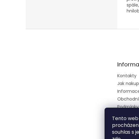
spále
hnilo
Z
á
p
a
t
Informa
í
Kontakty
Jak naku
Informace 
Obchodní
Podmínky
osobních 
Tento web 
Ústřední k
procházení
zkušební 
souhlas s j
zeměděls
zde
.