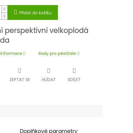
Přidat do košíku
í perspektivní velkoplodá
ůda
í informace
Rady pro pěstitele
ZEPTAT SE
HLÍDAT
SDÍLET
Doplňkové parametry