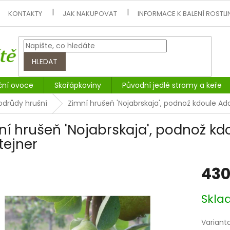
KONTAKTY
JAK NAKUPOVAT
INFORMACE K BALENÍ ROSTLI
HLEDAT
ční ovoce
Skořápkoviny
Původní jedlé stromy a keře
odrůdy hrušní
Zimní hrušeň 'Nojabrskaja', podnož kdoule Ad
ní hrušeň 'Nojabrskaja', podnož kd
tejner
430
Měrná
Skl
cena:
Variant