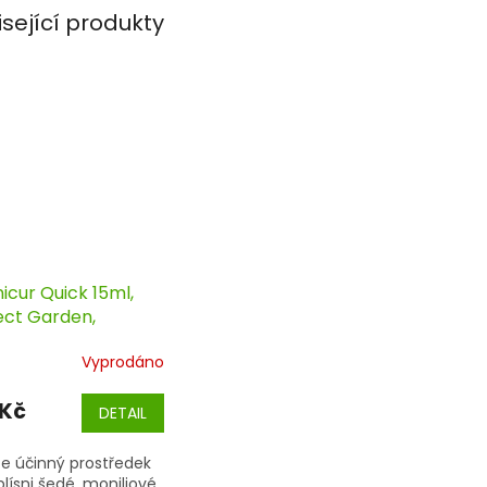
isející produkty
icur Quick 15ml,
ect Garden,
cid
Vyprodáno
 Kč
DETAIL
e účinný prostředek
plísni šedé, moniliové