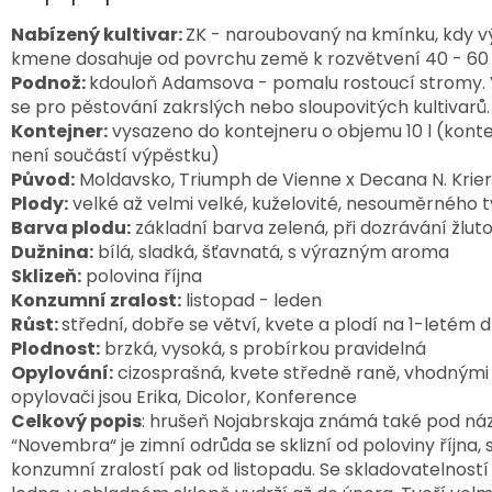
Nabízený kultivar:
ZK - naroubovaný na kmínku, kdy v
kmene dosahuje od povrchu země k rozvětvení 40 - 6
Podnož:
kdouloň Adamsova - pomalu rostoucí stromy.
se pro pěstování zakrslých nebo sloupovitých kultivarů
Kontejner:
vysazeno do kontejneru o objemu 10 l (konte
není součástí výpěstku)
Původ:
Moldavsko, Triumph de Vienne x Decana N. Krier,
Plody:
velké až velmi velké, kuželovité, nesouměrného 
Barva plodu:
základní barva zelená, při dozrávání žlut
Dužnina:
bílá, sladká, šťavnatá, s výrazným aroma
Sklizeň:
polovina října
Konzumní zralost:
listopad - leden
Růst:
střední, dobře se větví, kvete a plodí na 1-letém 
Plodnost:
brzká, vysoká, s probírkou pravidelná
Opylování:
cizosprašná, kvete středně raně, vhodnými
opylovači jsou Erika, Dicolor, Konference
Celkový popis
: hrušeň Nojabrskaja známá také pod n
“Novembra“ je zimní odrůda se sklizní od poloviny října, 
konzumní zralostí pak od listopadu. Se skladovatelností