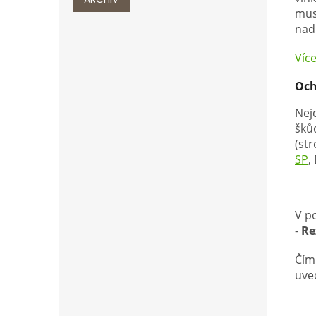
mus
nad
Víc
Och
Nej
škůd
(st
SP
,
V p
-
Re
Čím
uve