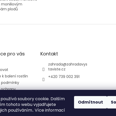
, moniliovým
bám plodů
ce pro vás
Kontakt
zahrada
@
zahradavys
taviste.cz
povat
k balení rostlin
+420 739 002 391
 podmínky
 ochrany
údajů
používá soubory cookie. Dalším
ontrolní a
Odmítnout
S
m tohoto webu vyjadřujete
ústav
ejich používáním.. Více informací
ký