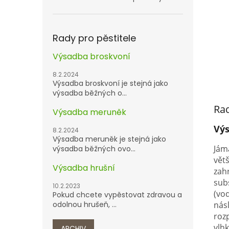
Rady pro pěstitele
Výsadba broskvoní
8.2.2024
Výsadba broskvoní je stejná jako
výsadba běžných o...
Rad
Výsadba meruněk
Vý
8.2.2024
Výsadba meruněk je stejná jako
Jám
výsadba běžných ovo...
vět
Výsadba hrušní
zah
sub
10.2.2023
(vo
Pokud chcete vypěstovat zdravou a
násl
odolnou hrušeň, ...
roz
vlhk
ARCHIV