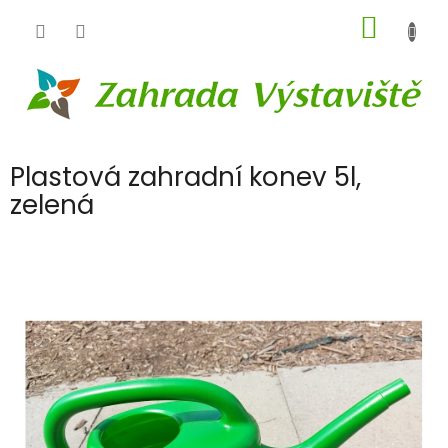
Přejít
NÁKUP
na
obsah
KOŠÍK
Plastová zahradní konev 5l,
zelená