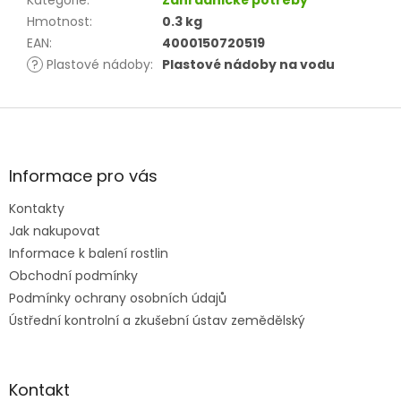
Kategorie
:
Zahradnické potřeby
Hmotnost
:
0.3 kg
EAN
:
4000150720519
?
Plastové nádoby
:
Plastové nádoby na vodu
Z
á
p
a
Informace pro vás
t
Kontakty
í
Jak nakupovat
Informace k balení rostlin
Obchodní podmínky
Podmínky ochrany osobních údajů
Ústřední kontrolní a zkušební ústav zemědělský
Kontakt