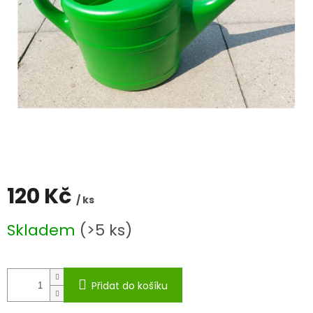
120 Kč
/ ks
Měrná
Skladem
(>5 ks)
cena:
Přidat do košíku