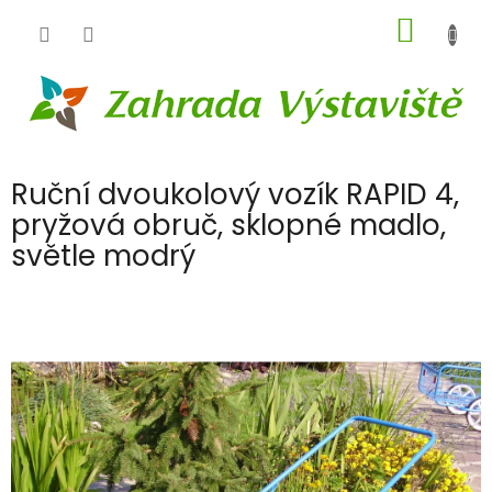
Přejít
NÁKUP
na
obsah
KOŠÍK
Ruční dvoukolový vozík RAPID 4,
pryžová obruč, sklopné madlo,
světle modrý