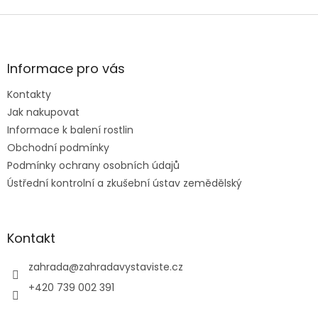
Z
á
p
a
Informace pro vás
t
Kontakty
í
Jak nakupovat
Informace k balení rostlin
Obchodní podmínky
Podmínky ochrany osobních údajů
Ústřední kontrolní a zkušební ústav zemědělský
Kontakt
zahrada
@
zahradavystaviste.cz
+420 739 002 391