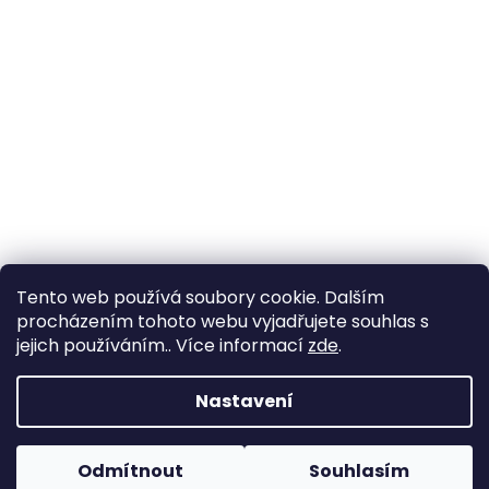
Tento web používá soubory cookie. Dalším
procházením tohoto webu vyjadřujete souhlas s
jejich používáním.. Více informací
zde
.
Vytvořil Shoptet
Nastavení
Copyright 2026
Zahrada Výstaviště
. Všechna práva
Odmítnout
Souhlasím
vyhrazena.
Upravit nastavení cookies