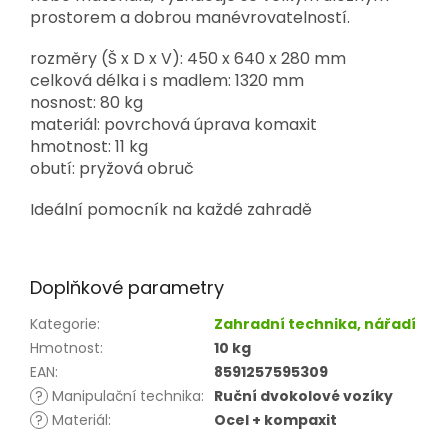
prostorem a dobrou manévrovatelností.
rozměry (Š x D x V): 450 x 640 x 280 mm
celková délka i s madlem: 1320 mm
nosnost: 80 kg
materiál: povrchová úprava komaxit
hmotnost: 11 kg
obutí: pryžová obruč
Ideální pomocník na každé zahradě
Doplňkové parametry
Kategorie
:
Zahradní technika, nářadí
Hmotnost
:
10 kg
EAN
:
8591257595309
?
Manipulační technika
:
Ruční dvokolové vozíky
?
Materiál
:
Ocel + kompaxit