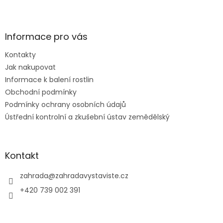
Z
á
p
a
Informace pro vás
t
Kontakty
í
Jak nakupovat
Informace k balení rostlin
Obchodní podmínky
Podmínky ochrany osobních údajů
Ústřední kontrolní a zkušební ústav zemědělský
Kontakt
zahrada
@
zahradavystaviste.cz
+420 739 002 391