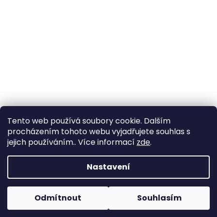
Tento web používá soubory cookie. Dalším
procházením tohoto webu vyjadřujete souhlas s
jejich používáním.. Více informací
zde
.
Vytvořil Shoptet
Nastavení
Copyright 2026
Zahrada Výstaviště
. Všechna práva
Odmítnout
Souhlasím
vyhrazena.
Upravit nastavení cookies