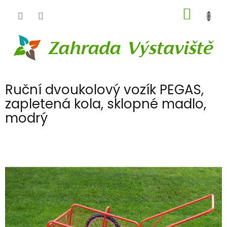
Přejít
NÁKUP
na
obsah
KOŠÍK
Ruční dvoukolový vozík PEGAS,
zapletená kola, sklopné madlo,
modrý