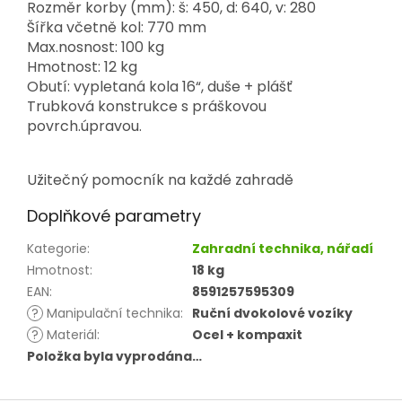
Rozměr korby (mm): š: 450, d: 640, v: 280
Šířka včetně kol: 770 mm
Max.nosnost: 100 kg
Hmotnost: 12 kg
Obutí: vypletaná kola 16“, duše + plášť
Trubková konstrukce s práškovou
povrch.úpravou.
Užitečný pomocník na každé zahradě
Doplňkové parametry
Kategorie
:
Zahradní technika, nářadí
Hmotnost
:
18 kg
EAN
:
8591257595309
?
Manipulační technika
:
Ruční dvokolové vozíky
?
Materiál
:
Ocel + kompaxit
Položka byla vyprodána…