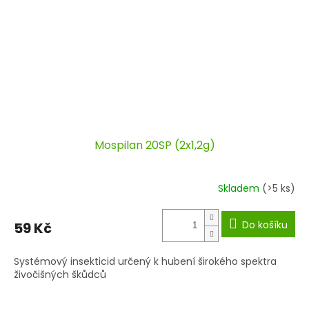
Mospilan 20SP (2x1,2g)
Skladem
(>5 ks)
Do košíku
59 Kč
Systémový insekticid určený k hubení širokého spektra
živočišných škůdců