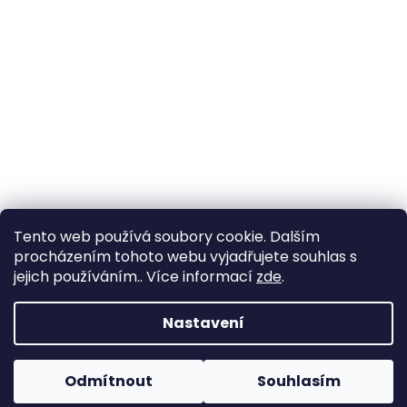
Tento web používá soubory cookie. Dalším
procházením tohoto webu vyjadřujete souhlas s
jejich používáním.. Více informací
zde
.
Vytvořil Shoptet
Nastavení
Copyright 2026
Zahrada Výstaviště
. Všechna práva
Odmítnout
Souhlasím
vyhrazena.
Upravit nastavení cookies