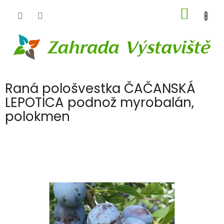
Přejít
NÁKUP
na
obsah
KOŠÍK
Raná pološvestka ČAČANSKÁ
LEPOTICA podnož myrobalán,
polokmen