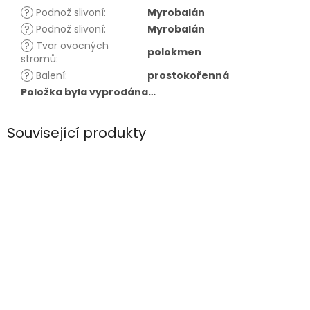
?
Podnož slivoní
:
Myrobalán
?
Podnož slivoní
:
Myrobalán
?
Tvar ovocných
polokmen
stromů
:
?
Balení
:
prostokořenná
Položka byla vyprodána…
Související produkty