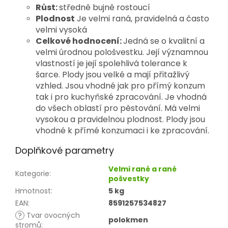
Růst:
středně bujně rostoucí
Plodnost
Je velmi raná, pravidelná a často
velmi vysoká
Celkové hodnocení:
Jedná se o kvalitní a
velmi úrodnou pološvestku. Její významnou
vlastností je její spolehlivá tolerance k
šarce. Plody jsou velké a mají přitažlivý
vzhled. Jsou vhodné jak pro přímý konzum
tak i pro kuchyňské zpracování. Je vhodná
do všech oblastí pro pěstování. Má velmi
vysokou a pravidelnou plodnost. Plody jsou
vhodné k přímé konzumaci i ke zpracování.
Doplňkové parametry
Velmi rané a rané
Kategorie
:
pošvestky
Hmotnost
:
5 kg
EAN
:
8591257534827
?
Tvar ovocných
polokmen
stromů
: