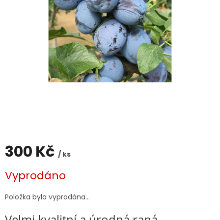
300 Kč
/ ks
Měrná
Vyprodáno
cena:
Položka byla vyprodána…
Velmi kvalitní a úrodná raná