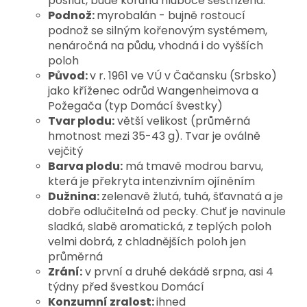
posílat, bude koruna hluboce sestřižena.
Podnož:
myrobalán - bujně rostoucí
podnož se silným kořenovým systémem,
nenáročná na půdu, vhodná i do vyšších
poloh
Původ:
v r. 1961 ve VÚ v Čačansku (Srbsko)
jako kříženec odrůd Wangenheimova a
Požegača (typ Domácí švestky)
Tvar plodu:
větší velikost (průměrná
hmotnost mezi 35-43 g). Tvar je oválně
vejčitý
Barva plodu:
má tmavě modrou barvu,
která je překryta intenzivním ojíněním
Dužnina:
zelenavě žlutá, tuhá, šťavnatá a je
dobře odlučitelná od pecky. Chuť je navinule
sladká, slabě aromatická, z teplých poloh
velmi dobrá, z chladnějších poloh jen
průměrná
Zrání:
v první a druhé dekádě srpna, asi 4
týdny před švestkou Domácí
Konzumní zralost:
ihned