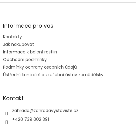
Z
á
p
a
Informace pro vás
t
Kontakty
í
Jak nakupovat
Informace k balení rostlin
Obchodní podmínky
Podmínky ochrany osobních údajů
Ústřední kontrolní a zkušební ústav zemědělský
Kontakt
zahrada
@
zahradavystaviste.cz
+420 739 002 391