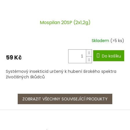
Mospilan 20SP (2x1,2g)
Skladem
(>5 ks)
Do košíku
59 Kč
Systémový insekticid určený k hubení širokého spektra
živočišných škůdců
ZOBRAZIT VŠECHNY SOUVISEJÍCÍ PRODUKTY
Z
á
p