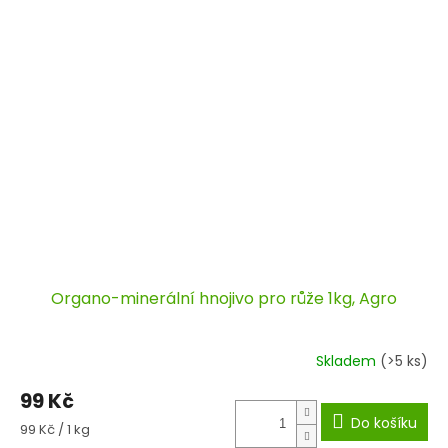
Organo-minerální hnojivo pro růže 1kg, Agro
Skladem
(>5 ks)
99 Kč
Do košíku
Měrná
99 Kč / 1 kg
cena: