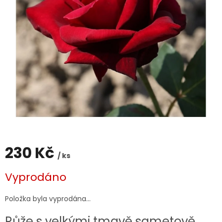
230 Kč
/ ks
Měrná
Vyprodáno
cena:
Položka byla vyprodána…
Růže s velkými tmavě sametově