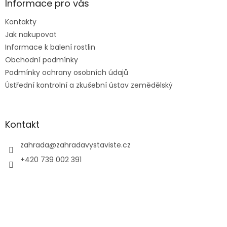
a
Informace pro vás
t
Kontakty
í
Jak nakupovat
Informace k balení rostlin
Obchodní podmínky
Podmínky ochrany osobních údajů
Ústřední kontrolní a zkušební ústav zemědělský
Kontakt
zahrada
@
zahradavystaviste.cz
+420 739 002 391