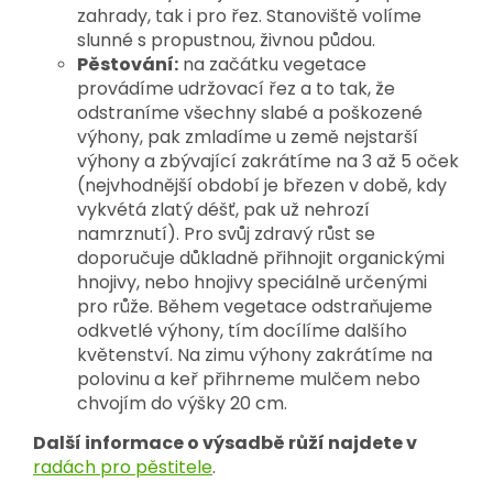
zahrady, tak i pro řez. Stanoviště volíme
slunné s propustnou, živnou půdou.
Pěstování:
na začátku vegetace
provádíme udržovací řez a to tak, že
odstraníme všechny slabé a poškozené
výhony, pak zmladíme u země nejstarší
výhony a zbývající zakrátíme na 3 až 5 oček
(nejvhodnější období je březen v době, kdy
vykvétá zlatý déšť, pak už nehrozí
namrznutí). Pro svůj zdravý růst se
doporučuje důkladně přihnojit organickými
hnojivy, nebo hnojivy speciálně určenými
pro růže. Během vegetace odstraňujeme
odkvetlé výhony, tím docílíme dalšího
květenství. Na zimu výhony zakrátíme na
polovinu a keř přihrneme mulčem nebo
chvojím do výšky 20 cm.
Další informace o výsadbě růží najdete v
radách pro pěstitele
.