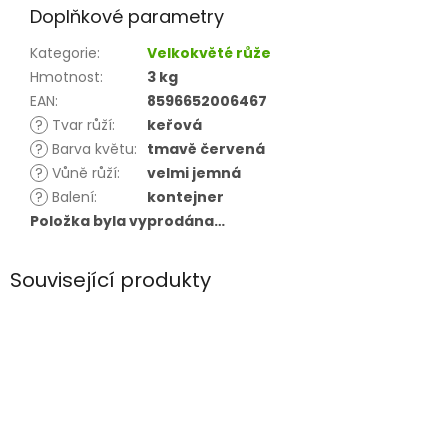
Doplňkové parametry
Kategorie
:
Velkokvěté růže
Hmotnost
:
3 kg
EAN
:
8596652006467
?
Tvar růží
:
keřová
?
Barva květu
:
tmavě červená
?
Vůně růží
:
velmi jemná
?
Balení
:
kontejner
Položka byla vyprodána…
Související produkty