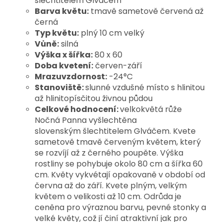
šlechtitelem Glváčem
Barva květu:
tmavě sametově červená až
černá
Typ květu:
plný 10 cm velký
Vůně:
silná
Výška x šířka:
80 x 60
Doba kvetení:
červen-září
Mrazuvzdornost:
-24°C
Stanoviště:
slunné vzdušné místo s hlinitou
až hlinitopísčitou živnou půdou
Celkové hodnocení:
velkokvětá růže
Nočná Panna vyšlechtěna
slovenským šlechtitelem Glváčem. Kvete
sametově tmavě červeným květem, který
se rozvíjí až z černého poupěte. Výška
rostliny se pohybuje okolo 80 cm a šířka 60
cm. Květy vykvétají opakovaně v období od
června až do září. Kvete plným, velkým
květem o velikosti až 10 cm. Odrůda je
ceněna pro výraznou barvu, pevné stonky a
velké květy, což jí činí atraktivní jak pro