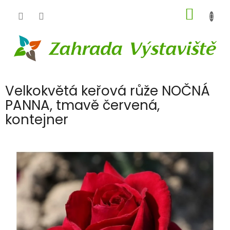
Přejít
NÁKUP
na
obsah
KOŠÍK
Velkokvětá keřová růže NOČNÁ
PANNA, tmavě červená,
kontejner