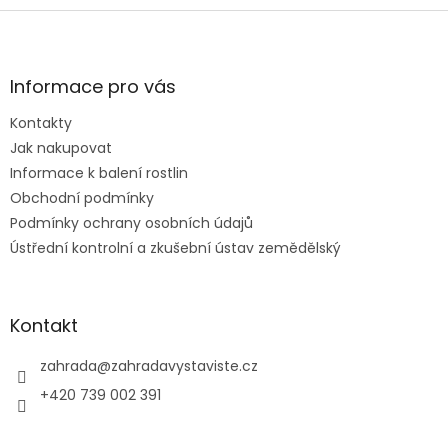
Z
á
p
a
Informace pro vás
t
Kontakty
í
Jak nakupovat
Informace k balení rostlin
Obchodní podmínky
Podmínky ochrany osobních údajů
Ústřední kontrolní a zkušební ústav zemědělský
Kontakt
zahrada
@
zahradavystaviste.cz
+420 739 002 391