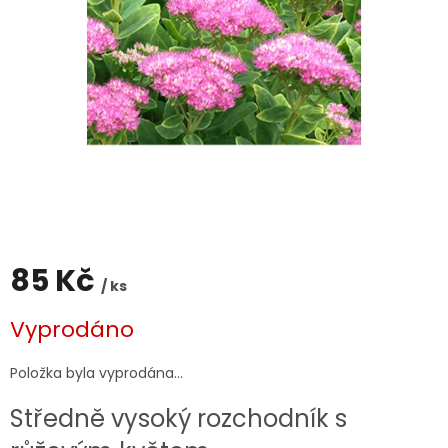
85 Kč
/ ks
Měrná
Vyprodáno
cena:
Položka byla vyprodána…
Středně vysoký rozchodník s