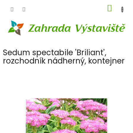
Přejít
NÁKUP
na
obsah
KOŠÍK
Sedum spectabile 'Briliant',
rozchodník nádherný, kontejner