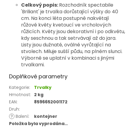
Celkový popis:
Rozchodník spectabile
'Briliant' je trvalka dorůstající výšky do 40
cm. Na konci léta postupně nakvétají
růžové květy kvetoucí ve vrcholových
růžicích. Květy jsou dekorativní i po odkvětu,
kdy seschnou a tak setrvávají až do jara.
Listy jsou dužnaté, oválné vyrůtající na
stvolech. Miluje sušší půdu, na plném slunci.
Výborn
ě se uplatní v kombinaci s jinými
trvalkami.
Doplňkové parametry
Kategorie
:
Trvalky
Hmotnost
:
2 kg
EAN
:
8596652001172
Druh
:
?
Balení
:
kontejner
Položka byla vyprodána…