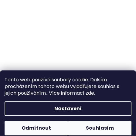
Tento web používá soubory cookie. Dalším
procházením tohoto webu vyjadřujete souhlas s
jejich používáním.. Více informací
zde
.
Vytvořil Shoptet
Nastavení
Copyright 2026
Zahrada Výstaviště
. Všechna práva
Odmítnout
Souhlasím
vyhrazena.
Upravit nastavení cookies