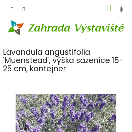
Přejít
NÁKUP
na
obsah
KOŠÍK
Lavandula angustifolia
'Muenstead', výška sazenice 15-
25 cm, kontejner