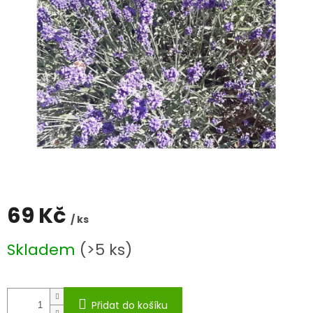
69 Kč
/ ks
Měrná
Skladem
(>5 ks)
cena:
Přidat do košíku