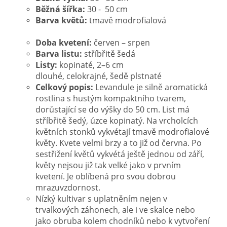
Běžná šířka:
30 - 50 cm
Barva květů:
tmavě modrofialová
Doba kvetení:
červen – srpen
Barva listu:
stříbřitě šedá
Listy:
kopinaté, 2–6 cm
dlouhé, celokrajné, šedě plstnaté
Celkový popis:
Levandule je silně aromatická
rostlina s hustým kompaktního tvarem,
dorůstající se do výšky do 50 cm. List má
stříbřitě šedý, úzce kopinatý. Na vrcholcích
květních stonků vykvétají tmavě modrofialové
květy. Kvete velmi brzy a to již od června. Po
sestřižení květů vykvétá ještě jednou od září,
květy nejsou již tak velké jako v prvním
kvetení. Je oblíbená pro svou
dobrou
mrazuvzdornost
.
Nízký kultivar s uplatněním nejen v
trvalkových záhonech, ale i ve skalce nebo
jako obruba kolem chodníků nebo k vytvoření