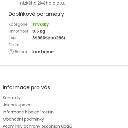
nízkého živého plotu.
Doplňkové parametry
Kategorie
:
Trvalky
Hmotnost
:
0.5 kg
EAN
:
8596652003961
Druh
:
?
Balení
:
kontejner
Z
á
p
a
Informace pro vás
t
Kontakty
í
Jak nakupovat
Informace k balení rostlin
Obchodní podmínky
Podmínky ochrany osobních údajů