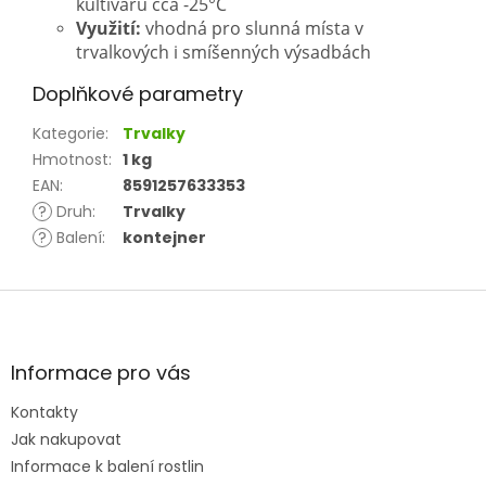
kultivaru cca -25°C
Využití:
vhodná pro slunná místa v
trvalkových i smíšenných výsadbách
Doplňkové parametry
Kategorie
:
Trvalky
Hmotnost
:
1 kg
EAN
:
8591257633353
?
Druh
:
Trvalky
?
Balení
:
kontejner
Z
á
p
a
Informace pro vás
t
Kontakty
í
Jak nakupovat
Informace k balení rostlin