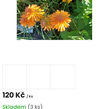
120 Kč
/ ks
Měrná
Skladem
(3 ks)
cena: