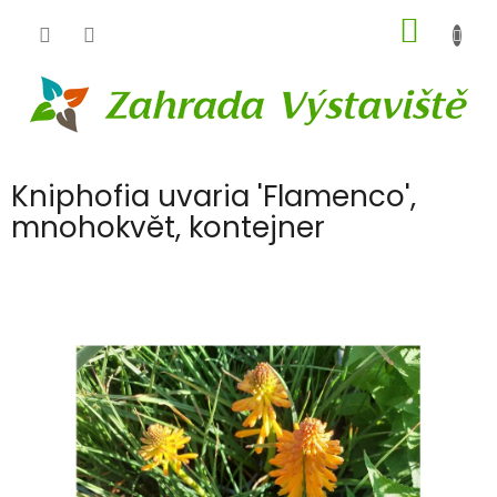
Přejít
NÁKUP
na
obsah
KOŠÍK
Kniphofia uvaria 'Flamenco',
mnohokvět, kontejner