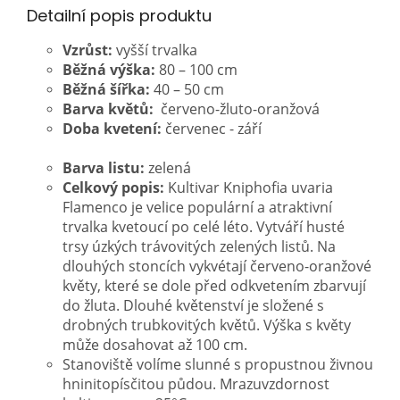
Detailní popis produktu
Vzrůst:
vyšší trvalka
Běžná výška:
80 – 100 cm
Běžná šířka:
40 – 50 cm
Barva květů:
červeno-žluto-oranžová
Doba kvetení:
červenec - září
Barva listu:
zelená
Celkový popis:
Kultivar Kniphofia uvaria
Flamenco je velice populární a atraktivní
trvalka kvetoucí po celé léto. Vytváří husté
trsy úzkých trávovitých zelených listů. Na
dlouhých stoncích vykvétají červeno-oranžové
květy, které se dole před odkvetením zbarvují
do žluta. Dlouhé květenství je složené s
drobných trubkovitých květů. Výška s květy
může dosahovat až 100 cm.
Stanoviště volíme slunné s propustnou živnou
hninitopísčitou půdou. Mrazuvzdornost