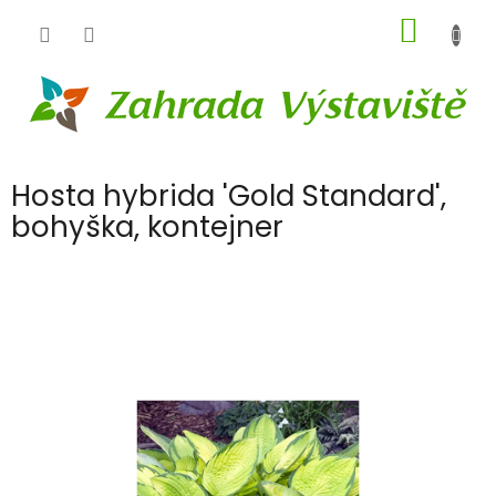
Přejít
NÁKUP
na
obsah
KOŠÍK
Hosta hybrida 'Gold Standard',
bohyška, kontejner