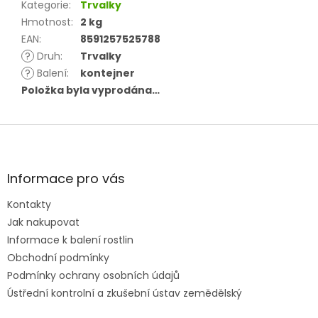
Kategorie
:
Trvalky
Hmotnost
:
2 kg
EAN
:
8591257525788
?
Druh
:
Trvalky
?
Balení
:
kontejner
Položka byla vyprodána…
Z
á
p
a
Informace pro vás
t
Kontakty
í
Jak nakupovat
Informace k balení rostlin
Obchodní podmínky
Podmínky ochrany osobních údajů
Ústřední kontrolní a zkušební ústav zemědělský