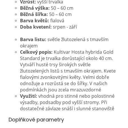
Vzrůst:
vyšší trvalka
Běžná výška:
50 – 60 cm
Běžná šířka:
50 – 60 cm
Barva květů:
fialová
Doba kvetení:
srpen - září
Barva listu:
světle žlutozelená s tmavším
okrajem
Celkový popis:
Kultivar Hosta hybrida Gold
Standard je trvalka dorůstající okolo 40 cm.
Vytváří husté trsy širokých světle
žlutozelených listů s tmavším okrajem. Kvete
fialovými zvonkovitými květy. Velmi dobře
odnožuje a rozrůstá se do šířky. V našich
podmínkách jsou zcela mrazuvzdorné
Využití:
vhodná pro stinné nebo polostinné
výsadby, podsadby pod vyšší stromy. Při
dostatečné závlaze snáší i slunné stanoviště
Doplňkové parametry