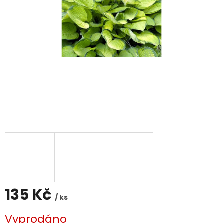
135 Kč
/ ks
Měrná
Vyprodáno
cena: