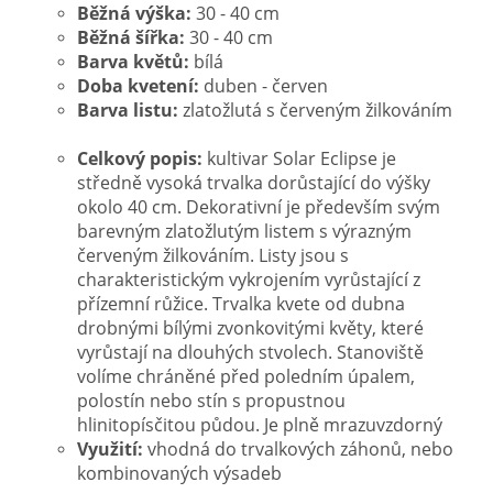
Běžná výška:
30 - 40 cm
Běžná šířka:
30 - 40 cm
Barva květů:
bílá
Doba kvetení:
duben - červen
Barva listu:
zlatožlutá s červeným žilkováním
Celkový popis:
kultivar Solar Eclipse je
středně vysoká trvalka dorůstající do výšky
okolo 40 cm. Dekorativní je především svým
barevným zlatožlutým listem s výrazným
červeným žilkováním. Listy jsou s
charakteristickým vykrojením vyrůstající z
přízemní růžice. Trvalka kvete od dubna
drobnými bílými zvonkovitými květy, které
vyrůstají na dlouhých stvolech. Stanoviště
volíme chráněné před poledním úpalem,
polostín nebo stín s propustnou
hlinitopísčitou půdou. Je plně mrazuvzdorný
Využití:
vhodná do trvalkových záhonů, nebo
kombinovaných výsadeb