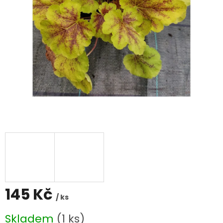
145 Kč
/ ks
Měrná
Skladem
(1 ks)
cena: