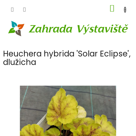
Přejít
NÁKUP
na
obsah
KOŠÍK
Heuchera hybrida 'Solar Eclipse',
dlužicha