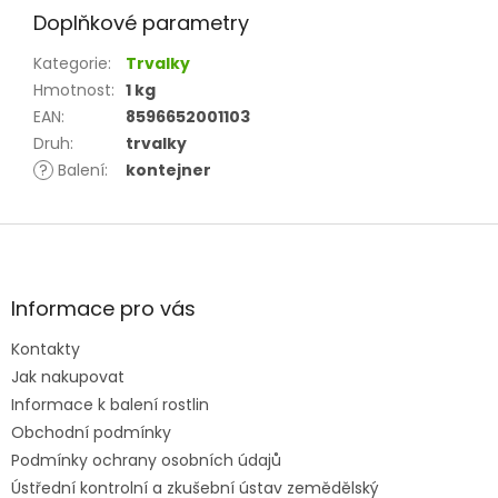
Doplňkové parametry
Kategorie
:
Trvalky
Hmotnost
:
1 kg
EAN
:
8596652001103
Druh
:
trvalky
?
Balení
:
kontejner
Z
á
p
a
Informace pro vás
t
Kontakty
í
Jak nakupovat
Informace k balení rostlin
Obchodní podmínky
Podmínky ochrany osobních údajů
Ústřední kontrolní a zkušební ústav zemědělský