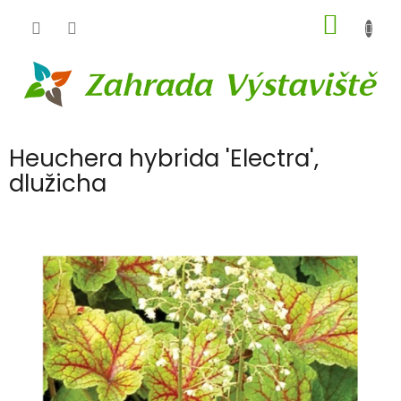
Přejít
NÁKUP
na
obsah
KOŠÍK
Heuchera hybrida 'Electra',
dlužicha