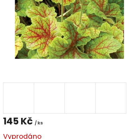
145 Kč
/ ks
Měrná
Vyprodáno
cena: