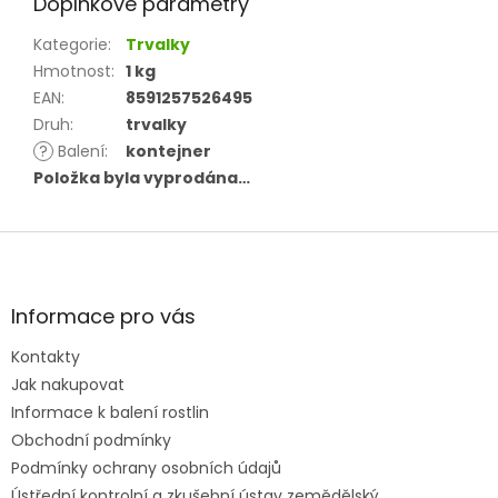
Doplňkové parametry
Kategorie
:
Trvalky
Hmotnost
:
1 kg
EAN
:
8591257526495
Druh
:
trvalky
?
Balení
:
kontejner
Položka byla vyprodána…
Z
á
p
a
Informace pro vás
t
Kontakty
í
Jak nakupovat
Informace k balení rostlin
Obchodní podmínky
Podmínky ochrany osobních údajů
Ústřední kontrolní a zkušební ústav zemědělský