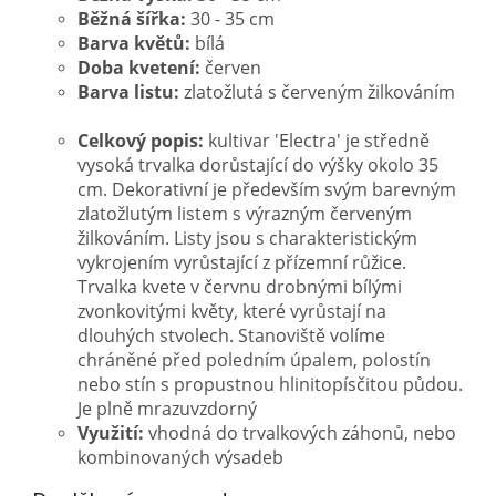
Běžná šířka:
30 - 35 cm
Barva květů:
bílá
Doba kvetení:
červen
Barva listu:
zlatožlutá s červeným žilkováním
Celkový popis:
kultivar 'Electra' je středně
vysoká trvalka dorůstající do výšky okolo 35
cm. Dekorativní je především svým barevným
zlatožlutým listem s výrazným červeným
žilkováním. Listy jsou s charakteristickým
vykrojením vyrůstající z přízemní růžice.
Trvalka kvete v červnu drobnými bílými
zvonkovitými květy, které vyrůstají na
dlouhých stvolech. Stanoviště volíme
chráněné před poledním úpalem, polostín
nebo stín s propustnou hlinitopísčitou půdou.
Je plně mrazuvzdorný
Využití:
vhodná do trvalkových záhonů, nebo
kombinovaných výsadeb