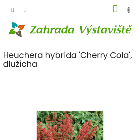
Přejít
NÁKUP
na
obsah
KOŠÍK
Heuchera hybrida 'Cherry Cola',
dlužicha