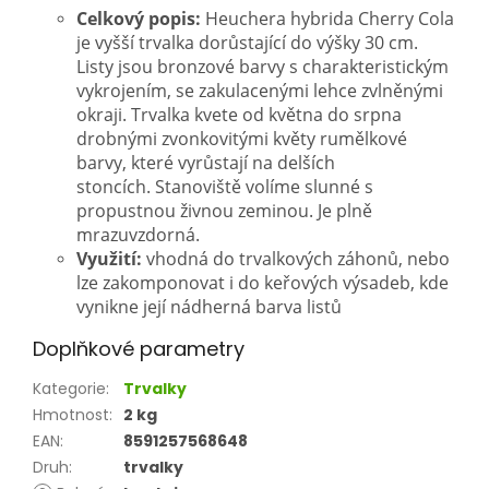
Celkový popis:
Heuchera hybrida Cherry Cola
je vyšší trvalka dorůstající do výšky 30 cm.
Listy jsou bronzové barvy s charakteristickým
vykrojením, se zakulacenými lehce zvlněnými
okraji. Trvalka kvete od května do srpna
drobnými zvonkovitými květy rumělkové
barvy, které vyrůstají na delších
stoncích. Stanoviště volíme slunné s
propustnou živnou zeminou. Je plně
mrazuvzdorná.
Využití:
vhodná do trvalkových záhonů, nebo
lze zakomponovat i do keřových výsadeb, kde
vynikne její nádherná barva listů
Doplňkové parametry
Kategorie
:
Trvalky
Hmotnost
:
2 kg
EAN
:
8591257568648
Druh
:
trvalky