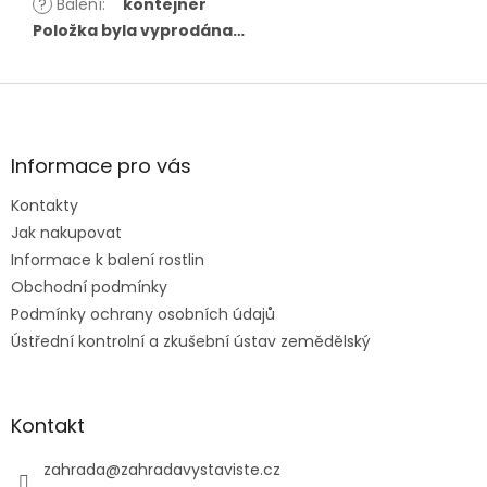
?
Balení
:
kontejner
Položka byla vyprodána…
Z
á
p
a
Informace pro vás
t
Kontakty
í
Jak nakupovat
Informace k balení rostlin
Obchodní podmínky
Podmínky ochrany osobních údajů
Ústřední kontrolní a zkušební ústav zemědělský
Kontakt
zahrada
@
zahradavystaviste.cz