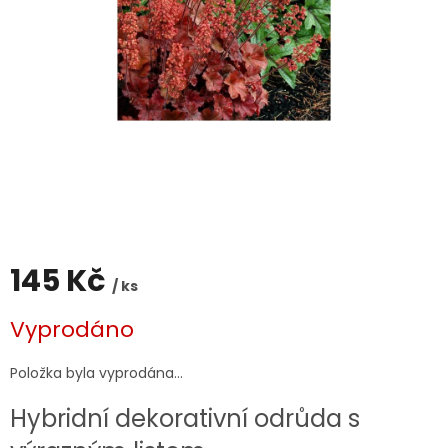
145 Kč
/ ks
Měrná
Vyprodáno
cena:
Položka byla vyprodána…
Hybridní dekorativní odrůda s