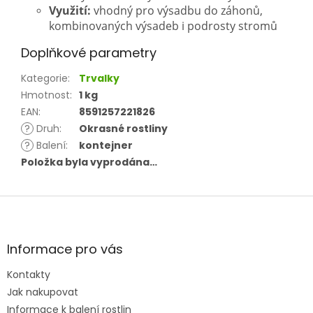
Využití:
vhodný pro výsadbu do záhonů,
kombinovaných výsadeb i podrosty stromů
Doplňkové parametry
Kategorie
:
Trvalky
Hmotnost
:
1 kg
EAN
:
8591257221826
?
Druh
:
Okrasné rostliny
?
Balení
:
kontejner
Položka byla vyprodána…
Z
á
p
a
Informace pro vás
t
Kontakty
í
Jak nakupovat
Informace k balení rostlin