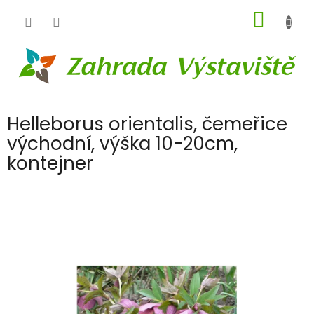
Přejít
NÁKUP
na
obsah
KOŠÍK
Helleborus orientalis, čemeřice
východní, výška 10-20cm,
kontejner