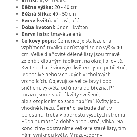
Vzrůst:
vyšší trvalka
Běžná výška:
20 - 40 cm
Běžná šířka:
40 - 50 cm
Barva květů:
vínová, bílá
Doba kvetení:
únor – květen
Barva listu:
tmavě zelená
Celkový popis:
Čemeřice je stálezelená
vzpřímená trvalka dorůstající se do výšky 40
cm. Velké dlaňovitě dělené listy jsou tmavě
zelené s dlouhým řapíkem, na okraji pilovité.
Kvete bohatě vínovým květem, jsou pětičetné,
jednotlivé nebo v chudých vrcholových
vrcholících. Objevují se velice brzy i pod
sněhem, vykvétá od února do března. Při
mrazu jsou k vidění květy svěšené,
ale s oteplením se zase napřímí. Květy jsou
vhodné k řezu.
Čemeřici se bude dařit v
polostínu, třeba v podrostu vysokých stromů.
Půda humózní a dobře propustná, vlhká. Na
konci zimy odstraníme veškeré staré listy, tím
nám vyniknou květy. Mrazuvzdorný